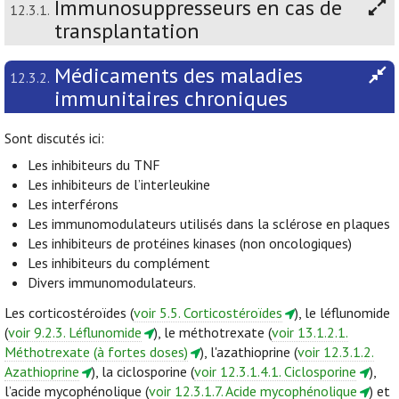
Immunosuppresseurs en cas de
12.3.1.
transplantation
Médicaments des maladies
12.3.2.
immunitaires chroniques
Sont discutés ici:
Les inhibiteurs du TNF
Les inhibiteurs de l’interleukine
Les interférons
Les immunomodulateurs utilisés dans la sclérose en plaques
Les inhibiteurs de protéines kinases (non oncologiques)
Les inhibiteurs du complément
Divers immunomodulateurs.
Les corticostéroïdes (
voir 5.5. Corticostéroïdes
), le léflunomide
(
voir 9.2.3. Léflunomide
), le méthotrexate (
voir 13.1.2.1.
Méthotrexate (à fortes doses)
), l'azathioprine (
voir 12.3.1.2.
Azathioprine
), la ciclosporine (
voir 12.3.1.4.1. Ciclosporine
),
l’acide mycophénolique (
voir 12.3.1.7. Acide mycophénolique
) et