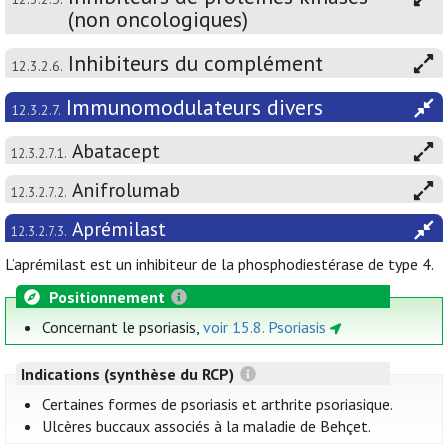
(non oncologiques)
Inhibiteurs du complément
12.3.2.6.
Immunomodulateurs divers
12.3.2.7.
Abatacept
12.3.2.7.1.
Anifrolumab
12.3.2.7.2.
Aprémilast
12.3.2.7.3.
L’aprémilast est un inhibiteur de la phosphodiestérase de type 4.
Positionnement
Concernant le psoriasis,
voir 15.8. Psoriasis
Indications (synthèse du RCP)
Certaines formes de psoriasis et arthrite psoriasique.
Ulcères buccaux associés à la maladie de Behçet.