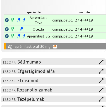
spécialité
quantité
Apremilast
compr. pellic.
27 4+4+19
Teva
Otezla
compr. pellic.
27 4+4+19
Apremilast EG
compr. pellic.
27 4+4+19
aprémilast oral 30 mg
Bélimumab
12.3.2.7.4.
Efgartigimod alfa
12.3.2.7.5.
Etrasimod
12.3.2.7.6.
Rozanolixizumab
12.3.2.7.7.
Tézépelumab
12.3.2.7.8.