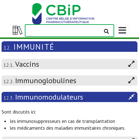
Afficher/m
la
Afficher/masquer
barre
la
IMMUNITÉ
12.
de
table
navigation
des
Vaccins
matières
12.1.
Immunoglobulines
12.2.
Immunomodulateurs
12.3.
Sont discutés ici:
les immunosuppresseurs en cas de transplantation
les médicaments des maladies immunitaires chroniques.