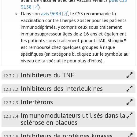
avant de vacciner avec des vaccins vivants (
Avis CSS
9158
).
Dans son
avis 9684
, le CSS recommande la
vaccination contre l'herpès zoster pour les patients
immunodéprimés, y compris ceux sous traitement
immunosuppresseur âgés de ≥ 16 ans et également
les patients sous traitement par anti-JAK. Shingrix®
est remboursé chez quelques groupes à risque
spécifiques (en catégorie b, cliquez sur le symbole au
niveau de la spécialité pour plus d’infos).
Inhibiteurs du TNF
12.3.2.1.
Inhibiteurs des interleukines
12.3.2.2.
Interférons
12.3.2.3.
Immunomodulateurs utilisés dans la
12.3.2.4.
sclérose en plaques
Inhibiteurs de protéines kinases
12.3.2.5.