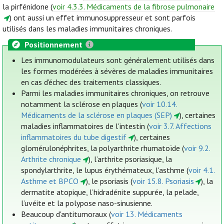
la pirfénidone (
voir 4.3.3. Médicaments de la fibrose pulmonaire
) ont aussi un effet immunosuppresseur et sont parfois
utilisés dans les maladies immunitaires chroniques.
Positionnement
Les immunomodulateurs sont généralement utilisés dans
les formes modérées à sévères de maladies immunitaires
en cas d'échec des traitements classiques.
Parmi les maladies immunitaires chroniques, on retrouve
notamment la sclérose en plaques (
voir 10.14.
Médicaments de la sclérose en plaques (SEP)
), certaines
maladies inflammatoires de l'intestin (
voir 3.7. Affections
inflammatoires du tube digestif
), certaines
glomérulonéphrites, la polyarthrite rhumatoïde (
voir 9.2.
Arthrite chronique
), l’arthrite psoriasique, la
spondylarthrite, le lupus érythémateux, l'asthme (
voir 4.1.
Asthme et BPCO
), le psoriasis (
voir 15.8. Psoriasis
), la
dermatite atopique, l’hidradénite suppurée, la pelade,
l’uvéite et la polypose naso-sinusienne.
Beaucoup d'antitumoraux (
voir 13. Médicaments