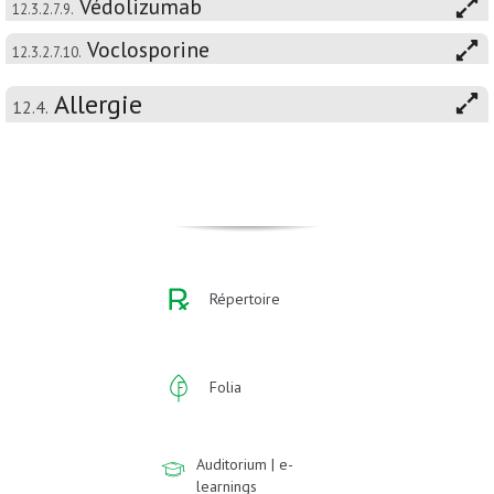
Védolizumab
12.3.2.7.9.
Voclosporine
12.3.2.7.10.
Allergie
12.4.
Répertoire
Folia
Auditorium | e-
learnings