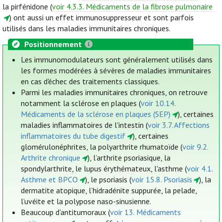
la pirfénidone (
voir 4.3.3. Médicaments de la fibrose pulmonaire
) ont aussi un effet immunosuppresseur et sont parfois
utilisés dans les maladies immunitaires chroniques.
Positionnement
Les immunomodulateurs sont généralement utilisés dans
les formes modérées à sévères de maladies immunitaires
en cas d'échec des traitements classiques.
Parmi les maladies immunitaires chroniques, on retrouve
notamment la sclérose en plaques (
voir 10.14.
Médicaments de la sclérose en plaques (SEP)
), certaines
maladies inflammatoires de l'intestin (
voir 3.7. Affections
inflammatoires du tube digestif
), certaines
glomérulonéphrites, la polyarthrite rhumatoïde (
voir 9.2.
Arthrite chronique
), l’arthrite psoriasique, la
spondylarthrite, le lupus érythémateux, l'asthme (
voir 4.1.
Asthme et BPCO
), le psoriasis (
voir 15.8. Psoriasis
), la
dermatite atopique, l’hidradénite suppurée, la pelade,
l’uvéite et la polypose naso-sinusienne.
Beaucoup d'antitumoraux (
voir 13. Médicaments