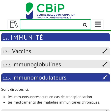
Afficher/m
la
Afficher/masquer
barre
la
IMMUNITÉ
12.
de
table
navigation
des
Vaccins
matières
12.1.
Immunoglobulines
12.2.
Immunomodulateurs
12.3.
Sont discutés ici:
les immunosuppresseurs en cas de transplantation
les médicaments des maladies immunitaires chroniques.