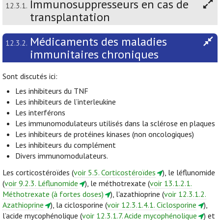
Immunosuppresseurs en cas de
12.3.1.
transplantation
Médicaments des maladies
12.3.2.
immunitaires chroniques
Sont discutés ici:
Les inhibiteurs du TNF
Les inhibiteurs de l’interleukine
Les interférons
Les immunomodulateurs utilisés dans la sclérose en plaques
Les inhibiteurs de protéines kinases (non oncologiques)
Les inhibiteurs du complément
Divers immunomodulateurs.
Les corticostéroïdes (
voir 5.5. Corticostéroïdes
), le léflunomide
(
voir 9.2.3. Léflunomide
), le méthotrexate (
voir 13.1.2.1.
Méthotrexate (à fortes doses)
), l'azathioprine (
voir 12.3.1.2.
Azathioprine
), la ciclosporine (
voir 12.3.1.4.1. Ciclosporine
),
l’acide mycophénolique (
voir 12.3.1.7. Acide mycophénolique
) et