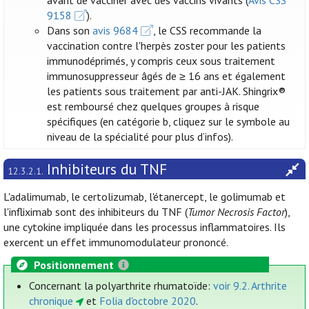
avant de vacciner avec des vaccins vivants (
Avis CSS
9158
).
Dans son
avis 9684
, le CSS recommande la
vaccination contre l'herpès zoster pour les patients
immunodéprimés, y compris ceux sous traitement
immunosuppresseur âgés de ≥ 16 ans et également
les patients sous traitement par anti-JAK. Shingrix®
est remboursé chez quelques groupes à risque
spécifiques (en catégorie b, cliquez sur le symbole au
niveau de la spécialité pour plus d’infos).
Inhibiteurs du TNF
12.3.2.1.
L'adalimumab, le certolizumab, l'étanercept, le golimumab et
l'infliximab sont des inhibiteurs du TNF (
Tumor Necrosis Factor
),
une cytokine impliquée dans les processus inflammatoires. Ils
exercent un effet immunomodulateur prononcé.
Positionnement
Concernant la polyarthrite rhumatoïde:
voir 9.2. Arthrite
chronique
et
Folia d'octobre 2020
.