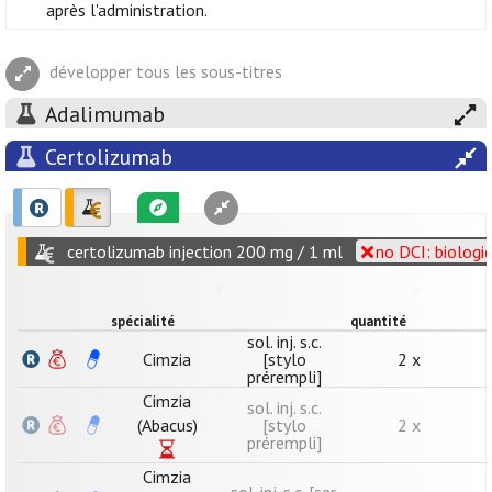
après l'administration.
développer tous les sous-titres
Adalimumab
Certolizumab
certolizumab injection 200 mg / 1 ml
no DCI: biologi
spécialité
quantité
sol. inj. s.c.
Cimzia
[stylo
2 x
prérempli]
Cimzia
sol. inj. s.c.
(Abacus)
[stylo
2 x
prérempli]
Cimzia