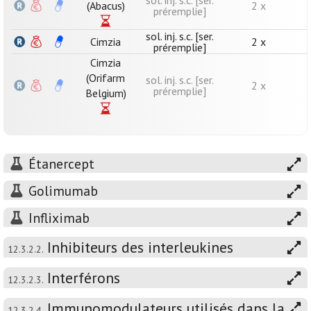
sol. inj. s.c. [ser.
(Abacus)
2 x
préremplie]
sol. inj. s.c. [ser.
Cimzia
2 x
préremplie]
Cimzia
(Orifarm
sol. inj. s.c. [ser.
2 x
préremplie]
Belgium)
Étanercept
Golimumab
Infliximab
Inhibiteurs des interleukines
12.3.2.2.
Interférons
12.3.2.3.
Immunomodulateurs utilisés dans la
12.3.2.4.