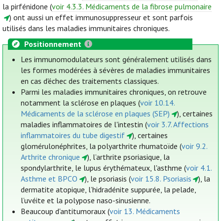
la pirfénidone (
voir 4.3.3. Médicaments de la fibrose pulmonaire
) ont aussi un effet immunosuppresseur et sont parfois
utilisés dans les maladies immunitaires chroniques.
Positionnement
Les immunomodulateurs sont généralement utilisés dans
les formes modérées à sévères de maladies immunitaires
en cas d'échec des traitements classiques.
Parmi les maladies immunitaires chroniques, on retrouve
notamment la sclérose en plaques (
voir 10.14.
Médicaments de la sclérose en plaques (SEP)
), certaines
maladies inflammatoires de l'intestin (
voir 3.7. Affections
inflammatoires du tube digestif
), certaines
glomérulonéphrites, la polyarthrite rhumatoïde (
voir 9.2.
Arthrite chronique
), l’arthrite psoriasique, la
spondylarthrite, le lupus érythémateux, l'asthme (
voir 4.1.
Asthme et BPCO
), le psoriasis (
voir 15.8. Psoriasis
), la
dermatite atopique, l’hidradénite suppurée, la pelade,
l’uvéite et la polypose naso-sinusienne.
Beaucoup d'antitumoraux (
voir 13. Médicaments