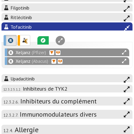
Filgotinib
Ritlécitinib
Tofacitinib
Xeljanz
(Pfizer)
Xeljanz
(Abacus)
Upadacitinib
Inhibiteurs de TYK2
12.3.2.5.1.2.
Inhibiteurs du complément
12.3.2.6.
Immunomodulateurs divers
12.3.2.7.
Allergie
12.4.