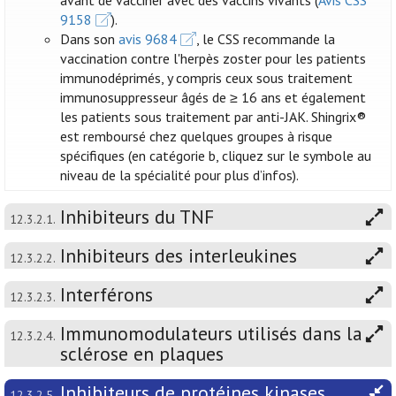
avant de vacciner avec des vaccins vivants (
Avis CSS
9158
).
Dans son
avis 9684
, le CSS recommande la
vaccination contre l'herpès zoster pour les patients
immunodéprimés, y compris ceux sous traitement
immunosuppresseur âgés de ≥ 16 ans et également
les patients sous traitement par anti-JAK. Shingrix®
est remboursé chez quelques groupes à risque
spécifiques (en catégorie b, cliquez sur le symbole au
niveau de la spécialité pour plus d’infos).
Inhibiteurs du TNF
12.3.2.1.
Inhibiteurs des interleukines
12.3.2.2.
Interférons
12.3.2.3.
Immunomodulateurs utilisés dans la
12.3.2.4.
sclérose en plaques
Inhibiteurs de protéines kinases
12.3.2.5.