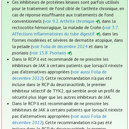
Ces inhibiteurs de protéines kinases sont parfois utilisés
pour le traitement de fond ciblé de l'arthrite chronique, en
cas de réponse insuffisante aux traitements de fond
conventionnels (
voir 9.2. Arthrite chronique
), dans la
rectocolite hémorragique, la maladie de Crohn (
voir 3.7.
Affections inflammatoires du tube digestif
), dans les
formes modérées et sévères de dermatite atopique, dans
la pelade (
voir Folia de décembre 2024
et dans le
psoriasis (
voir 15.8. Psoriasis
).
Dans le RCP il est recommandé de ne prescrire les
inhibiteurs de JAK à certains patients que lorsqu'il n'existe
pas d'alternatives appropriées (
voir aussi Folia de
décembre 2022
). Cette recommandation n'a pas été
incluse dans le RCP du deucravacitinib, le premier
inhibiteur sélectif de TYK2, qui semble avoir un profil de
sécurité plus léger que les autres inhibiteurs de JAK.
Dans le RCP il est recommandé de ne prescrire les
inhibiteurs de JAK à certains patients que lorsqu'il n'existe
pas d'alternatives appropriées (
voir aussi Folia de
décembre 2022
). Cette recommandation n'a pas été
incluse dans le RCP du deucravacitinib, le premier