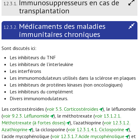
Immunosuppresseurs en cas de
12.3.1.
transplantation
Médicaments des maladies
12.3.2.
immunitaires chroniques
Sont discutés ici:
Les inhibiteurs du TNF
Les inhibiteurs de l’interleukine
Les interférons
Les immunomodulateurs utilisés dans la sclérose en plaques
Les inhibiteurs de protéines kinases (non oncologiques)
Les inhibiteurs du complément
Divers immunomodulateurs.
Les corticostéroïdes (
voir 5.5. Corticostéroïdes
), le léflunomide
(
voir 9.2.3. Léflunomide
), le méthotrexate (
voir 13.1.2.1.
Méthotrexate (à fortes doses)
), l'azathioprine (
voir 12.3.1.2.
Azathioprine
), la ciclosporine (
voir 12.3.1.4.1. Ciclosporine
),
l’acide mycophénolique (
voir 12.3.1.7. Acide mycophénolique
) et