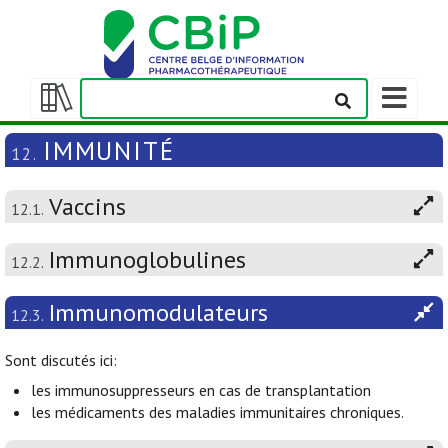
Afficher/m
la
Afficher/masquer
barre
la
IMMUNITÉ
12.
de
table
navigation
des
Vaccins
matières
12.1.
Immunoglobulines
12.2.
Immunomodulateurs
12.3.
Sont discutés ici:
les immunosuppresseurs en cas de transplantation
les médicaments des maladies immunitaires chroniques.