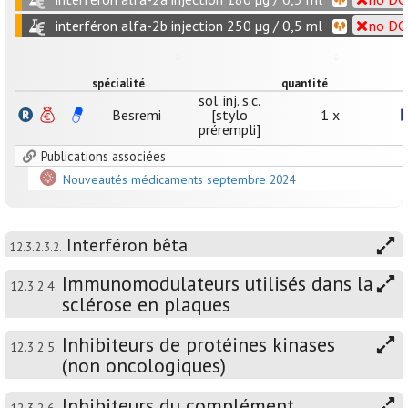
interféron alfa-2b injection 250 µg / 0,5 ml
no DCI
spécialité
quantité
sol. inj. s.c.
Besremi
[stylo
1 x
prérempli]
Publications associées
Nouveautés médicaments septembre 2024
Interféron bêta
12.3.2.3.2.
Immunomodulateurs utilisés dans la
12.3.2.4.
sclérose en plaques
Inhibiteurs de protéines kinases
12.3.2.5.
(non oncologiques)
Inhibiteurs du complément