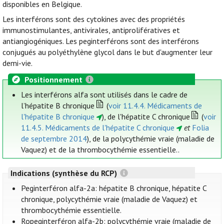
disponibles en Belgique.
Les interférons sont des cytokines avec des propriétés
immunostimulantes, antivirales, antiprolifératives et
antiangiogéniques. Les peginterférons sont des interférons
conjugués au polyéthylène glycol dans le but d'augmenter leur
demi-vie.
Positionnement
Les interférons alfa sont utilisés dans le cadre de
l’hépatite B chronique
(
voir 11.4.4. Médicaments de
l'hépatite B chronique
), de l'hépatite C chronique
(
voir
11.4.5. Médicaments de l'hépatite C chronique
et
Folia
de septembre 2014
), de la polycythémie vraie (maladie de
Vaquez) et de la thrombocythémie essentielle..
Indications (synthèse du RCP)
Peginterféron alfa-2a: hépatite B chronique, hépatite C
chronique, polycythémie vraie (maladie de Vaquez) et
thrombocythémie essentielle.
Ropeginterféron alfa-2b: polycythémie vraie (maladie de