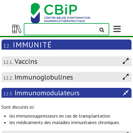
Afficher/m
la
Afficher/masquer
barre
la
IMMUNITÉ
12.
de
table
navigation
des
Vaccins
matières
12.1.
Immunoglobulines
12.2.
Immunomodulateurs
12.3.
Sont discutés ici:
les immunosuppresseurs en cas de transplantation
les médicaments des maladies immunitaires chroniques.