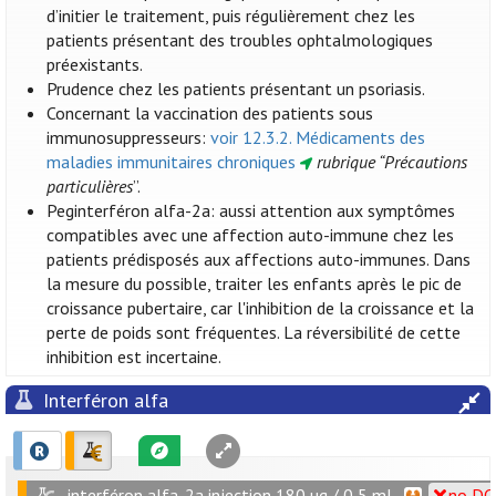
d’initier le traitement, puis régulièrement chez les
patients présentant des troubles ophtalmologiques
préexistants.
Prudence chez les patients présentant un psoriasis.
Concernant la vaccination des patients sous
immunosuppresseurs:
voir 12.3.2. Médicaments des
maladies immunitaires chroniques
rubrique “Précautions
particulières
”.
Peginterféron alfa-2a: aussi attention aux symptômes
compatibles avec une affection auto-immune chez les
patients prédisposés aux affections auto-immunes. Dans
la mesure du possible, traiter les enfants après le pic de
croissance pubertaire, car l'inhibition de la croissance et la
perte de poids sont fréquentes. La réversibilité de cette
inhibition est incertaine.
Interféron alfa
interféron alfa-2a injection 180 µg / 0,5 ml
no DCI