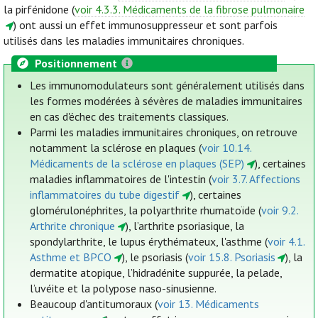
la pirfénidone (
voir 4.3.3. Médicaments de la fibrose pulmonaire
) ont aussi un effet immunosuppresseur et sont parfois
utilisés dans les maladies immunitaires chroniques.
Positionnement
Les immunomodulateurs sont généralement utilisés dans
les formes modérées à sévères de maladies immunitaires
en cas d'échec des traitements classiques.
Parmi les maladies immunitaires chroniques, on retrouve
notamment la sclérose en plaques (
voir 10.14.
Médicaments de la sclérose en plaques (SEP)
), certaines
maladies inflammatoires de l'intestin (
voir 3.7. Affections
inflammatoires du tube digestif
), certaines
glomérulonéphrites, la polyarthrite rhumatoïde (
voir 9.2.
Arthrite chronique
), l’arthrite psoriasique, la
spondylarthrite, le lupus érythémateux, l'asthme (
voir 4.1.
Asthme et BPCO
), le psoriasis (
voir 15.8. Psoriasis
), la
dermatite atopique, l’hidradénite suppurée, la pelade,
l’uvéite et la polypose naso-sinusienne.
Beaucoup d'antitumoraux (
voir 13. Médicaments