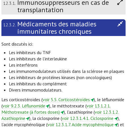
Immunosuppresseurs en cas de
12.3.1.
transplantation
Médicaments des maladies
12.3.2.
immunitaires chroniques
Sont discutés ici:
Les inhibiteurs du TNF
Les inhibiteurs de l’interleukine
Les interférons
Les immunomodulateurs utilisés dans la sclérose en plaques
Les inhibiteurs de protéines kinases (non oncologiques)
Les inhibiteurs du complément
Divers immunomodulateurs.
Les corticostéroïdes (
voir 5.5. Corticostéroïdes
), le léflunomide
(
voir 9.2.3. Léflunomide
), le méthotrexate (
voir 13.1.2.1.
Méthotrexate (à fortes doses)
), l'azathioprine (
voir 12.3.1.2.
Azathioprine
), la ciclosporine (
voir 12.3.1.4.1. Ciclosporine
),
l’acide mycophénolique (
voir 12.3.1.7. Acide mycophénolique
) et