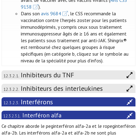
avant de vacciner avec des vaccins vivants (
Avis CSS
9158
).
Dans son
avis 9684
, le CSS recommande la
vaccination contre l'herpès zoster pour les patients
immunodéprimés, y compris ceux sous traitement
immunosuppresseur âgés de ≥ 16 ans et également
les patients sous traitement par anti-JAK. Shingrix®
est remboursé chez quelques groupes à risque
spécifiques (en catégorie b, cliquez sur le symbole au
niveau de la spécialité pour plus d’infos).
Inhibiteurs du TNF
12.3.2.1.
Inhibiteurs des interleukines
12.3.2.2.
Interférons
12.3.2.3.
Interféron alfa
12.3.2.3.1.
Ce chapitre aborde le peginterféron alfa-2a et le ropeginterféron
alfa-2b. Les interférons alfa-2a et alfa-2b ne sont plus