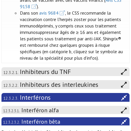
avant de vacciner avec des vaccins vivants (
Avis CSS
9158
).
Dans son
avis 9684
, le CSS recommande la
vaccination contre l'herpès zoster pour les patients
immunodéprimés, y compris ceux sous traitement
immunosuppresseur âgés de ≥ 16 ans et également
les patients sous traitement par anti-JAK. Shingrix®
est remboursé chez quelques groupes à risque
spécifiques (en catégorie b, cliquez sur le symbole au
niveau de la spécialité pour plus d’infos).
Inhibiteurs du TNF
12.3.2.1.
Inhibiteurs des interleukines
12.3.2.2.
Interférons
12.3.2.3.
Interféron alfa
12.3.2.3.1.
Interféron bêta
12.3.2.3.2.