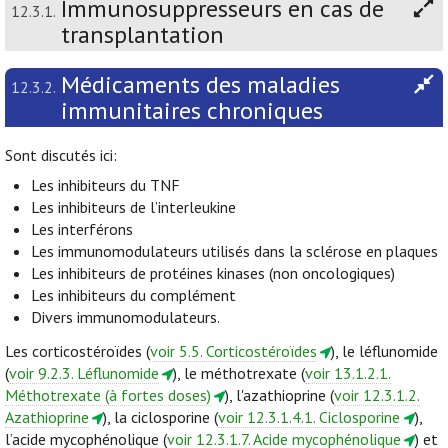
Immunosuppresseurs en cas de
12.3.1.
transplantation
Médicaments des maladies
12.3.2.
immunitaires chroniques
Sont discutés ici:
Les inhibiteurs du TNF
Les inhibiteurs de l’interleukine
Les interférons
Les immunomodulateurs utilisés dans la sclérose en plaques
Les inhibiteurs de protéines kinases (non oncologiques)
Les inhibiteurs du complément
Divers immunomodulateurs.
Les corticostéroïdes (
voir 5.5. Corticostéroïdes
), le léflunomide
(
voir 9.2.3. Léflunomide
), le méthotrexate (
voir 13.1.2.1.
Méthotrexate (à fortes doses)
), l'azathioprine (
voir 12.3.1.2.
Azathioprine
), la ciclosporine (
voir 12.3.1.4.1. Ciclosporine
),
l’acide mycophénolique (
voir 12.3.1.7. Acide mycophénolique
) et