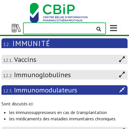
Afficher/m
la
Afficher/masquer
barre
la
IMMUNITÉ
12.
de
table
navigation
des
Vaccins
matières
12.1.
Immunoglobulines
12.2.
Immunomodulateurs
12.3.
Sont discutés ici:
les immunosuppresseurs en cas de transplantation
les médicaments des maladies immunitaires chroniques.