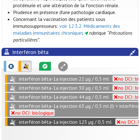
protéinurie et une altération de la fonction rénale.
Prudence en présence d'une pathologie cardiaque.
Concernant la vaccination des patients sous
immunosuppresseurs:
voir 12.3.2. Médicaments des
maladies immunitaires chroniques
rubrique
“Précautions
particulières”
.
Interféron bêta
interféron bêta-1a injection 22 µg / 0,5 ml
no DCI: bi
interféron bêta-1a injection 30 µg / 0,5 ml
no DCI: bi
interféron bêta-1a injection 44 µg / 0,5 ml
no DCI: bi
interféron bêta-1a injection 63 µg / 0,5 ml (I) + interféron
no DCI: biologique
interféron bêta-1a injection 125 µg / 0,5 ml
no DCI: 