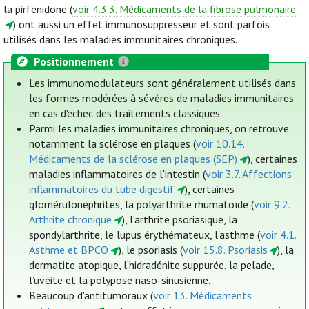
la pirfénidone (
voir 4.3.3. Médicaments de la fibrose pulmonaire
) ont aussi un effet immunosuppresseur et sont parfois
utilisés dans les maladies immunitaires chroniques.
Positionnement
Les immunomodulateurs sont généralement utilisés dans
les formes modérées à sévères de maladies immunitaires
en cas d'échec des traitements classiques.
Parmi les maladies immunitaires chroniques, on retrouve
notamment la sclérose en plaques (
voir 10.14.
Médicaments de la sclérose en plaques (SEP)
), certaines
maladies inflammatoires de l'intestin (
voir 3.7. Affections
inflammatoires du tube digestif
), certaines
glomérulonéphrites, la polyarthrite rhumatoïde (
voir 9.2.
Arthrite chronique
), l’arthrite psoriasique, la
spondylarthrite, le lupus érythémateux, l'asthme (
voir 4.1.
Asthme et BPCO
), le psoriasis (
voir 15.8. Psoriasis
), la
dermatite atopique, l’hidradénite suppurée, la pelade,
l’uvéite et la polypose naso-sinusienne.
Beaucoup d'antitumoraux (
voir 13. Médicaments