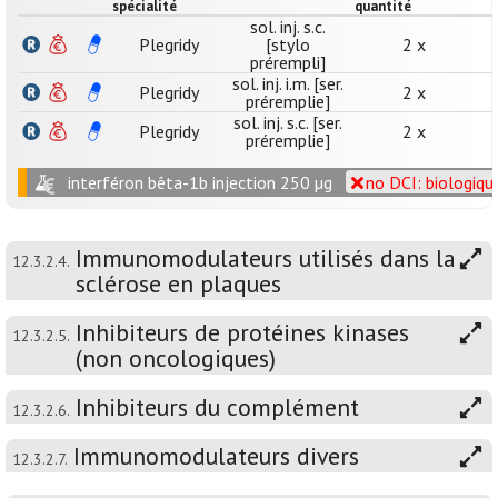
spécialité
quantité
sol. inj. s.c.
Plegridy
[stylo
2 x
prérempli]
sol. inj. i.m. [ser.
Plegridy
2 x
préremplie]
sol. inj. s.c. [ser.
Plegridy
2 x
préremplie]
interféron bêta-1b injection 250 µg
no DCI: biologiqu
Immunomodulateurs utilisés dans la
12.3.2.4.
sclérose en plaques
Inhibiteurs de protéines kinases
12.3.2.5.
(non oncologiques)
Inhibiteurs du complément
12.3.2.6.
Immunomodulateurs divers
12.3.2.7.