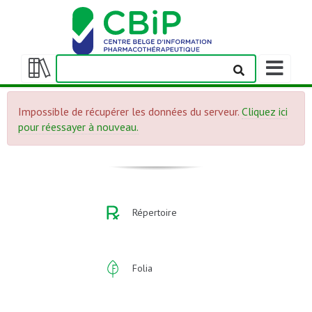
Afficher/m
la
Afficher/masquer
barre
la
de
Impossible de récupérer les données du serveur.
Cliquez ici
table
navigation
pour réessayer à nouveau.
des
matières
Répertoire
Folia