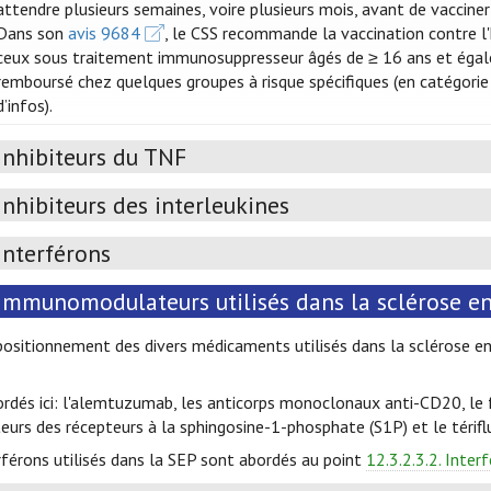
attendre plusieurs semaines, voire plusieurs mois, avant de vacciner
Dans son
avis 9684
, le CSS recommande la vaccination contre l
ceux sous traitement immunosuppresseur âgés de ≥ 16 ans et égale
remboursé chez quelques groupes à risque spécifiques (en catégorie b
d’infos).
Inhibiteurs du TNF
Inhibiteurs des interleukines
Interférons
Immunomodulateurs utilisés dans la sclérose e
positionnement des divers médicaments utilisés dans la sclérose e
rdés ici: l'alemtuzumab, les anticorps monoclonaux anti-CD20, le 
urs des récepteurs à la sphingosine-1-phosphate (S1P) et le térif
rférons utilisés dans la SEP sont abordés au point
12.3.2.3.2. Inter