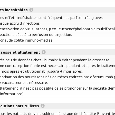
ts indésirables
es effets indésirables sont fréquents et parfois très graves.
isque accru d'infections.
éactivation de virus latents, p.ex. leucoencéphalopathie multifoca
éactions liées à la perfusion ou l’injection.
ignal de colite immuno-médiée.
ssesse et allaitement
rès peu de données chez l’humain: à éviter pendant la grossesse.
ne contraception fiable est nécessaire pendant et après le traite
 mois après et ublituximab, jusqu’à 4 mois après.
accination des nourrissons nés de mères traitées par ofatumumab p
e vaccinateur est nécessaire.
llaitement: il n'est pas possible de se prononcer sur la sécurité d'
'informations).
autions particulières
ous les patients doivent subir un dépistage de l'hépatite B avant l