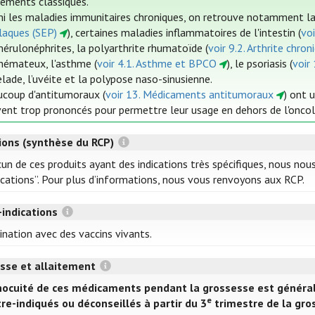
tements classiques.
i les maladies immunitaires chroniques, on retrouve notamment la 
laques (SEP)
), certaines maladies inflammatoires de l'intestin (
voi
érulonéphrites, la polyarthrite rhumatoïde (
voir 9.2. Arthrite chron
hémateux, l'asthme (
voir 4.1. Asthme et BPCO
), le psoriasis (
voir 
elade, l’uvéite et la polypose naso-sinusienne.
coup d'antitumoraux (
voir 13. Médicaments antitumoraux
) ont 
ent trop prononcés pour permettre leur usage en dehors de l'oncol
tions (synthèse du RCP)
un de ces produits ayant des indications très spécifiques, nous nou
ications”. Pour plus d’informations, nous vous renvoyons aux RCP.
-indications
ination avec des vaccins vivants.
sse et allaitement
nnocuité de ces médicaments pendant la grossesse est génér
e
re-indiqués ou déconseillés à partir du 3
trimestre de la gros