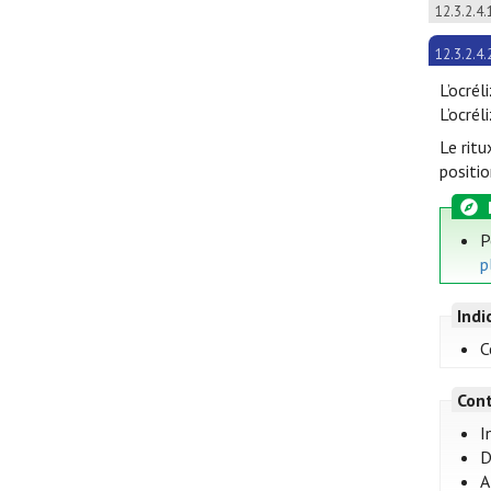
12.3.2.4.
12.3.2.4.
L’ocré
L’ocré
Le rit
positi
P
p
Indi
C
Cont
I
D
A