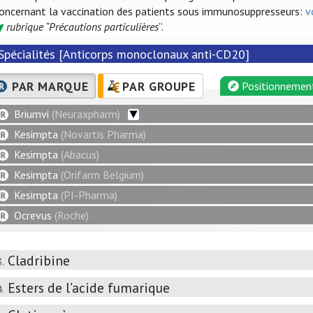
oncernant la vaccination des patients sous immunosuppresseurs:
v
rubrique “Précautions particulières
”.
Spécialités [Anticorps monoclonaux anti-CD20]
PAR MARQUE
PAR GROUPE
Positionnemen
Briumvi
(Neuraxpharm)
Kesimpta
(Novartis Pharma)
Kesimpta
(Abacus)
Kesimpta
(Orifarm Belgium)
Kesimpta
(PI-Pharma)
Ocrevus
(Roche)
Cladribine
3.
Esters de l’acide fumarique
4.