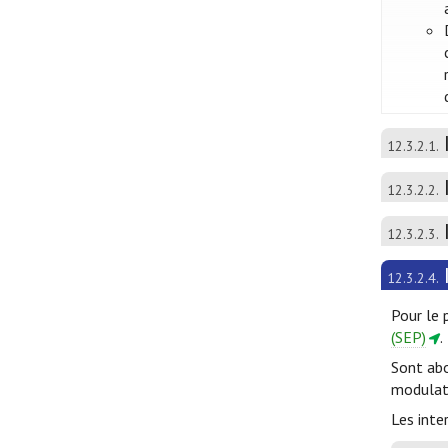
12.3.2.1.
12.3.2.2.
12.3.2.3.
12.3.2.4.
Pour le 
(SEP)
.
Sont abo
modulate
Les inte