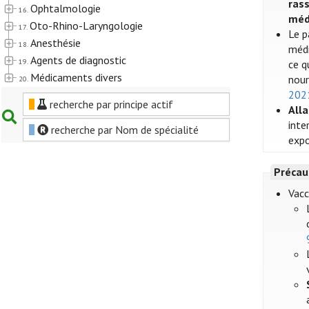
rass
Ophtalmologie
16.
méd
Oto-Rhino-Laryngologie
17.
Le p
Anesthésie
18.
médi
Agents de diagnostic
19.
ce q
Médicaments divers
nour
20.
202
recherche par principe actif
All
inte
recherche par Nom de spécialité
expo
Précau
Vacc