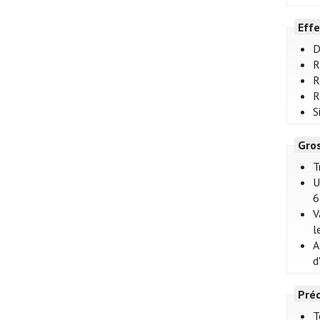
Effe
D
R
R
R
S
Gro
T
U
6
V
l
A
d
Préc
T