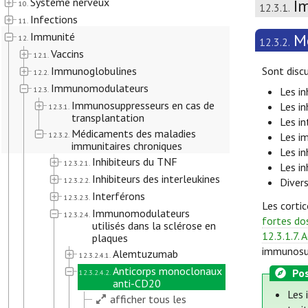
Système nerveux
I
10.
12.3.1.
Infections
11.
Immunité
M
12.
12.3.2.
Vaccins
12.1.
Immunoglobulines
Sont discu
12.2.
Immunomodulateurs
12.3.
Les in
Immunosuppresseurs en cas de
Les in
12.3.1.
transplantation
Les in
Médicaments des maladies
12.3.2.
Les i
immunitaires chroniques
Les in
Inhibiteurs du TNF
12.3.2.1.
Les i
Inhibiteurs des interleukines
12.3.2.2.
Diver
Interférons
12.3.2.3.
Les cortic
Immunomodulateurs
12.3.2.4.
fortes do
utilisés dans la sclérose en
12.3.1.7.
plaques
immunosup
Alemtuzumab
12.3.2.4.1.
Anticorps monoclonaux
Pos
12.3.2.4.2.
anti-CD20
Les 
afficher tous les