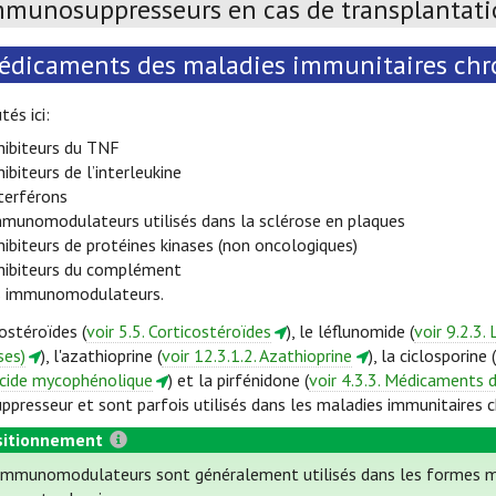
mmunosuppresseurs en cas de transplantat
édicaments des maladies immunitaires chr
tés ici:
hibiteurs du TNF
hibiteurs de l’interleukine
terférons
mmunomodulateurs utilisés dans la sclérose en plaques
hibiteurs de protéines kinases (non oncologiques)
nhibiteurs du complément
s immunomodulateurs.
ostéroïdes (
voir 5.5. Corticostéroïdes
), le léflunomide (
voir 9.2.3.
ses)
), l'azathioprine (
voir 12.3.1.2. Azathioprine
), la ciclosporine (
 Acide mycophénolique
) et la pirfénidone (
voir 4.3.3. Médicaments 
presseur et sont parfois utilisés dans les maladies immunitaires c
itionnement
immunomodulateurs sont généralement utilisés dans les formes mo