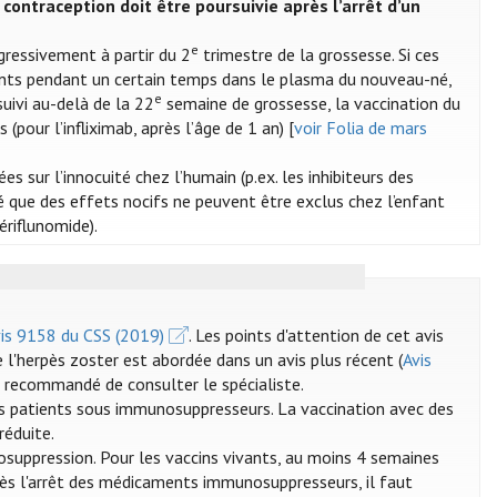
contraception doit être poursuivie après l’arrêt d’un
e
ressivement à partir du 2
trimestre de la grossesse. Si ces
ents pendant un certain temps dans le plasma du nouveau-né,
e
suivi au-delà de la 22
semaine de grossesse, la vaccination du
(pour l’infliximab, après l’âge de 1 an) [
voir Folia de mars
s sur l’innocuité chez l’humain (p.ex. les inhibiteurs des
é que des effets nocifs ne peuvent être exclus chez l’enfant
ériflunomide).
is 9158 du CSS (2019)
. Les points d'attention de cet avis
e l'herpès zoster est abordée dans un avis plus récent (
Avis
st recommandé de consulter le spécialiste.
es patients sous immunosuppresseurs. La vaccination avec des
réduite.
suppression. Pour les vaccins vivants, au moins 4 semaines
rès l'arrêt des médicaments immunosuppresseurs, il faut