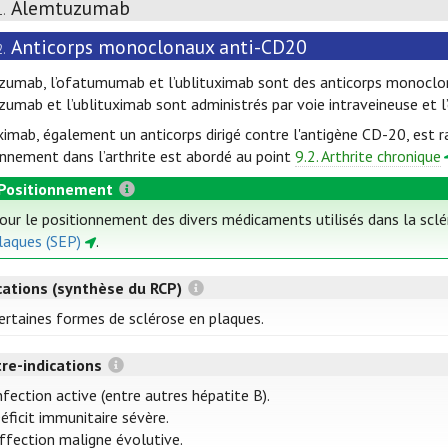
Alemtuzumab
1.
Anticorps monoclonaux anti-CD20
2.
lizumab, l’ofatumumab et l’ublituximab sont des anticorps monocl
lizumab et l’ublituximab sont administrés par voie intraveineuse et
uximab, également un anticorps dirigé contre l'antigène CD-20, est 
onnement dans l’arthrite est abordé au point
9.2. Arthrite chronique
Positionnement
our le positionnement des divers médicaments utilisés dans la scl
laques (SEP)
.
cations (synthèse du RCP)
ertaines formes de sclérose en plaques.
re-indications
nfection active (entre autres hépatite B).
éficit immunitaire sévère.
ffection maligne évolutive.