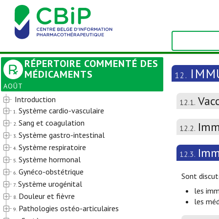
RÉPERTOIRE COMMENTÉ DES
IMM
MÉDICAMENTS
12.
AOÛT
Vac
Introduction
12.1.
Système cardio-vasculaire
1.
Sang et coagulation
Imm
2.
12.2.
Système gastro-intestinal
3.
Système respiratoire
4.
Imm
12.3.
Système hormonal
5.
Gynéco-obstétrique
6.
Sont discuté
Système urogénital
7.
les imm
Douleur et fièvre
8.
les méd
Pathologies ostéo-articulaires
9.