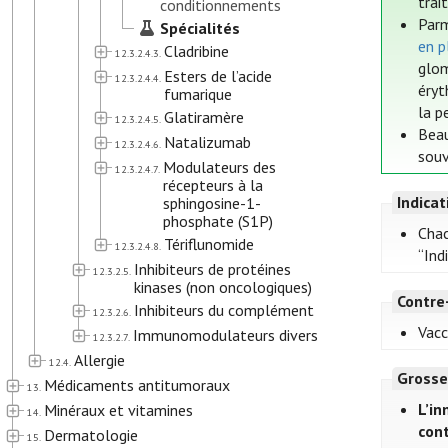
trai
conditionnements
Parm
Spécialités
en p
Cladribine
12.3.2.4.3.
glom
Esters de l’acide
12.3.2.4.4.
éryt
fumarique
la p
Glatiramère
12.3.2.4.5.
Beau
Natalizumab
12.3.2.4.6.
souv
Modulateurs des
12.3.2.4.7.
récepteurs à la
Indica
sphingosine-1-
phosphate (S1P)
Chac
Tériflunomide
12.3.2.4.8.
“Ind
Inhibiteurs de protéines
12.3.2.5.
kinases (non oncologiques)
Contre
Inhibiteurs du complément
12.3.2.6.
Vacc
Immunomodulateurs divers
12.3.2.7.
Allergie
12.4.
Grosse
Médicaments antitumoraux
13.
L’i
Minéraux et vitamines
14.
cont
Dermatologie
15.