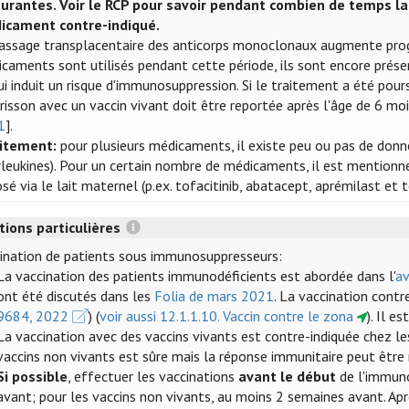
urantes. Voir le RCP pour savoir pendant combien de temps la 
icament contre-indiqué.
assage transplacentaire des anticorps monoclonaux augmente prog
caments sont utilisés pendant cette période, ils sont encore prés
ui induit un risque d'immunosuppression. Si le traitement a été pour
risson avec un vaccin vivant doit être reportée après l'âge de 6 mois 
1
].
aitement:
pour plusieurs médicaments, il existe peu ou pas de donnée
rleukines). Pour un certain nombre de médicaments, il est mentionn
sé via le lait maternel (p.ex. tofacitinib, abatacept, aprémilast et t
tions particulières
ination de patients sous immunosuppresseurs:
La vaccination des patients immunodéficients est abordée dans l'
av
ont été discutés dans les
Folia de mars 2021
. La vaccination contr
9684, 2022
) (
voir aussi 12.1.1.10. Vaccin contre le zona
). Il e
La vaccination avec des vaccins vivants est contre-indiquée chez l
vaccins non vivants est sûre mais la réponse immunitaire peut être 
Si possible
, effectuer les vaccinations
avant le début
de l'immuno
avant; pour les vaccins non vivants, au moins 2 semaines avant. Ap