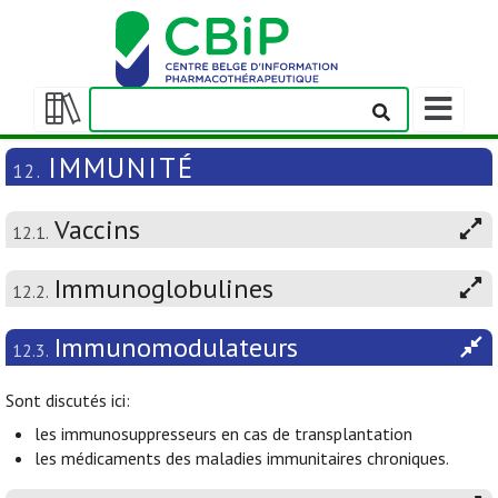
Afficher/m
la
Afficher/masquer
barre
la
IMMUNITÉ
12.
de
table
navigation
des
Vaccins
matières
12.1.
Immunoglobulines
12.2.
Immunomodulateurs
12.3.
Sont discutés ici:
les immunosuppresseurs en cas de transplantation
les médicaments des maladies immunitaires chroniques.