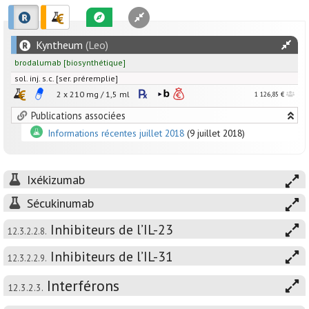
Kyntheum
(Leo)
brodalumab
[
biosynthétique
]
sol. inj. s.c. [ser. préremplie]
2 x
210
mg
/
1,5
ml
1 126,85 €
Publications associées
Informations récentes juillet 2018
(9 juillet 2018)
Ixékizumab
Sécukinumab
Inhibiteurs de l’IL-23
12.3.2.2.8.
Inhibiteurs de l’IL-31
12.3.2.2.9.
Interférons
12.3.2.3.