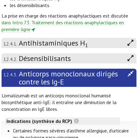
les désensibilisants.
La prise en charge des réactions anaphylactiques est discutée
dans Intro.7.3. Traitement des réactions anaphylactiques en
première ligne
Antihistaminiques H
12.4.1.
1
Désensibilisants
12.4.2.
Anticorps monoclonaux dirigés
12.4.3.
contre les Ig-E
L’omalizumab est un anticorps monoclonal humanisé
biosynthétique anti-IgE: il entraîne une diminution de la
concentration en IgE libres.
Indications (synthèse du RCP)
Certaines formes sévères d’asthme allergique, d’urticaire
ou de polypose naso-sinusienne.