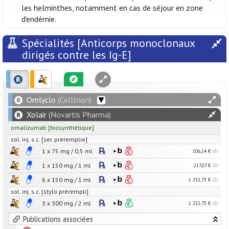
les helminthes, notamment en cas de séjour en zone
d’endémie.
Spécialités [Anticorps monoclonaux
dirigés contre les Ig-E]
Omlyclo
(Celltrion)
Xolair
(Novartis Pharma)
omalizumab
[
biosynthétique
]
sol. inj. s.c. [ser. préremplie]
1 x
75
mg
/
0,5
ml
106,14 €
1 x
150
mg
/
1
ml
217,07 €
6 x
150
mg
/
1
ml
1 232,73 €
sol. inj. s.c. [stylo prérempli]
3 x
300
mg
/
2
ml
1 232,73 €
Publications associées