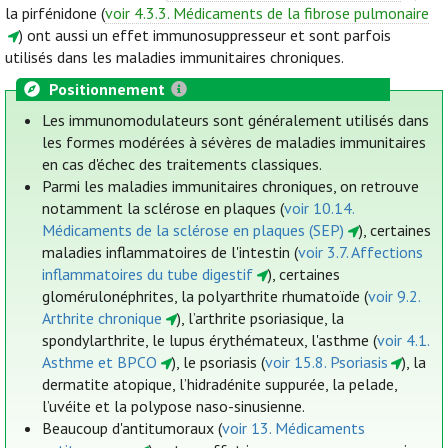
la pirfénidone (
voir 4.3.3. Médicaments de la fibrose pulmonaire
) ont aussi un effet immunosuppresseur et sont parfois
utilisés dans les maladies immunitaires chroniques.
Positionnement
Les immunomodulateurs sont généralement utilisés dans
les formes modérées à sévères de maladies immunitaires
en cas d'échec des traitements classiques.
Parmi les maladies immunitaires chroniques, on retrouve
notamment la sclérose en plaques (
voir 10.14.
Médicaments de la sclérose en plaques (SEP)
), certaines
maladies inflammatoires de l'intestin (
voir 3.7. Affections
inflammatoires du tube digestif
), certaines
glomérulonéphrites, la polyarthrite rhumatoïde (
voir 9.2.
Arthrite chronique
), l’arthrite psoriasique, la
spondylarthrite, le lupus érythémateux, l'asthme (
voir 4.1.
Asthme et BPCO
), le psoriasis (
voir 15.8. Psoriasis
), la
dermatite atopique, l’hidradénite suppurée, la pelade,
l’uvéite et la polypose naso-sinusienne.
Beaucoup d'antitumoraux (
voir 13. Médicaments