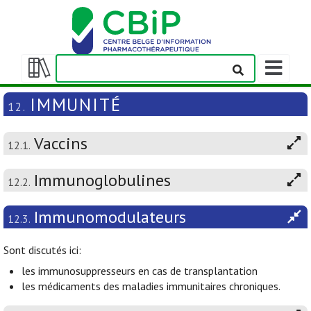
Afficher/m
la
Afficher/masquer
barre
la
IMMUNITÉ
12.
de
table
navigation
des
Vaccins
matières
12.1.
Immunoglobulines
12.2.
Immunomodulateurs
12.3.
Sont discutés ici:
les immunosuppresseurs en cas de transplantation
les médicaments des maladies immunitaires chroniques.