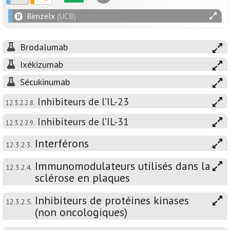
Bimzelx
(UCB)
Brodalumab
Ixékizumab
Sécukinumab
Inhibiteurs de l’IL-23
12.3.2.2.8.
Inhibiteurs de l’IL-31
12.3.2.2.9.
Interférons
12.3.2.3.
Immunomodulateurs utilisés dans la
12.3.2.4.
sclérose en plaques
Inhibiteurs de protéines kinases
12.3.2.5.
(non oncologiques)