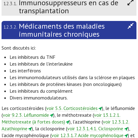
Immunosuppresseurs en cas de
12.3.1.
transplantation
Médicaments des maladies
12.3.2.
immunitaires chroniques
Sont discutés ici:
Les inhibiteurs du TNF
Les inhibiteurs de l’interleukine
Les interférons
Les immunomodulateurs utilisés dans la sclérose en plaques
Les inhibiteurs de protéines kinases (non oncologiques)
Les inhibiteurs du complément
Divers immunomodulateurs.
Les corticostéroïdes (
voir 5.5. Corticostéroïdes
), le léflunomide
(
voir 9.2.3. Léflunomide
), le méthotrexate (
voir 13.1.2.1.
Méthotrexate (à fortes doses)
), l'azathioprine (
voir 12.3.1.2.
Azathioprine
), la ciclosporine (
voir 12.3.1.4.1. Ciclosporine
),
l’acide mycophénolique (
voir 12.3.1.7. Acide mycophénolique
) et