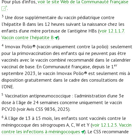
Pour plus d’infos,
voir le site Web de la Communauté française
.
3
Une dose supplémentaire du vaccin pédiatrique contre
l’hépatite B dans les 12 heures suivant la naissance chez les
enfants d’une mère porteuse de l’antigène HBs (
voir 12.1.1.7.
Vaccin contre l'hépatite B
).
4
Imovax Polio® (vaccin uniquement contre la polio): seulement
pour la primovaccination des enfants qui ne peuvent pas être
vaccinés avec le vaccin combiné recommandé dans le calendrier
er
vaccinal de base. En Communauté française, depuis le 1
septembre 2023, le vaccin Imovax Polio® est seulement mis à
disposition gratuitement dans le cadre des consultations de
l’ONE.
5
Vaccination antipneumococcique : l’administration d’une 3e
dose à l’âge de 24 semaines concerne uniquement le vaccin
PCV20 (voir Avis CSS 9836, 2025).
6
À l’âge de 13 à 15 mois, les enfants sont vaccinés contre le
méningocoque des sérogroupes A, C, W et Y (
voir 12.1.2.5. Vaccin
contre les infections à méningocoques
). Le CSS recommande