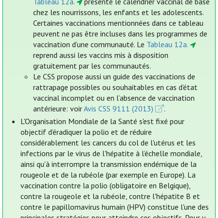
Tableau 12a.
présente le calendrier vaccinal de base
chez les nourrissons, les enfants et les adolescents.
Certaines vaccinations mentionnées dans ce tableau
peuvent ne pas être incluses dans les programmes de
vaccination d’une communauté. Le
Tableau 12a.
reprend aussi les vaccins mis à disposition
gratuitement par les communautés.
Le CSS propose aussi un guide des vaccinations de
rattrapage possibles ou souhaitables en cas d’état
vaccinal incomplet ou en l’absence de vaccination
antérieure: voir
Avis CSS 9111 (2013)
.
L'Organisation Mondiale de la Santé s'est fixé pour
objectif d’éradiquer la polio et de réduire
considérablement les cancers du col de l'utérus et les
infections par le virus de l'hépatite à l’échelle mondiale,
ainsi qu'à interrompre la transmission endémique de la
rougeole et de la rubéole (par exemple en Europe). La
vaccination contre la polio (obligatoire en Belgique),
contre la rougeole et la rubéole, contre l'hépatite B et
contre le papillomavirus humain (HPV) constitue l'une des
principales stratégies pour atteindre ces objectifs. Pour y