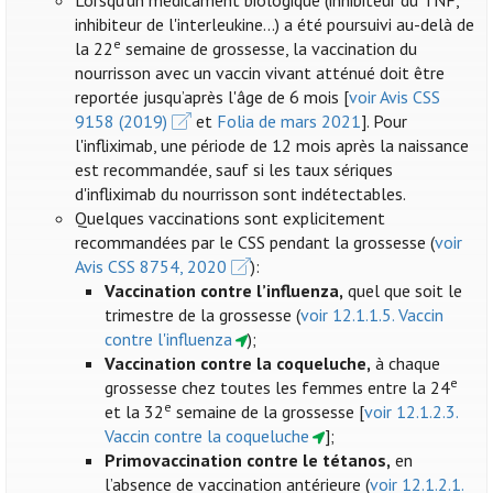
Lorsqu'un médicament biologique (inhibiteur du TNF,
inhibiteur de l'interleukine...) a été poursuivi au-delà de
e
la 22
semaine de grossesse, la vaccination du
nourrisson avec un vaccin vivant atténué doit être
reportée jusqu’après l'âge de 6 mois [
voir Avis CSS
9158 (2019)
et
Folia de mars 2021
]. Pour
l'infliximab, une période de 12 mois après la naissance
est recommandée, sauf si les taux sériques
d'infliximab du nourrisson sont indétectables.
Quelques vaccinations sont explicitement
recommandées par le CSS pendant la grossesse (
voir
Avis CSS 8754, 2020
):
Vaccination contre l’influenza
,
quel que soit le
trimestre de la grossesse (
voir 12.1.1.5. Vaccin
contre l'influenza
);
Vaccination contre la coqueluche,
à chaque
e
grossesse chez toutes les femmes entre la 24
e
et la 32
semaine de la grossesse [
voir 12.1.2.3.
Vaccin contre la coqueluche
];
Primovaccination contre le tétanos,
en
l’absence de vaccination antérieure (
voir 12.1.2.1.