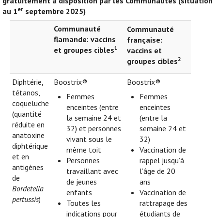
gratuitement à disposition par les Communautés (situation
er
au 1
septembre 2025)
Communauté
Communauté
flamande: vaccins
française:
1
et groupes cibles
vaccins et
2
groupes cibles
Diphtérie,
Boostrix®
Boostrix®
tétanos,
Femmes
Femmes
coqueluche
enceintes (entre
enceintes
(quantité
la semaine 24 et
(entre la
réduite en
32) et personnes
semaine 24 et
anatoxine
vivant sous le
32)
diphtérique
même toit
Vaccination de
et en
Personnes
rappel jusqu’à
antigènes
travaillant avec
l’âge de 20
de
de jeunes
ans
Bordetella
enfants
Vaccination de
pertussis
)
Toutes les
rattrapage des
indications pour
étudiants de