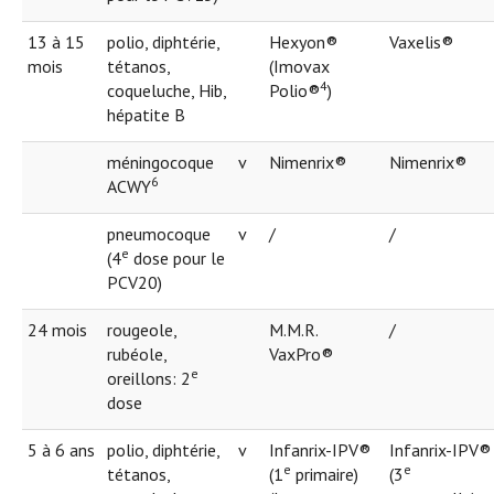
13 à 15
polio, diphtérie,
Hexyon®
Vaxelis®
mois
tétanos,
(Imovax
4
coqueluche, Hib,
Polio®
)
hépatite B
méningocoque
v
Nimenrix®
Nimenrix®
6
ACWY
pneumocoque
v
/
/
e
(4
dose pour le
PCV20)
24 mois
rougeole,
M.M.R.
/
rubéole,
VaxPro®
e
oreillons: 2
dose
5 à 6 ans
polio, diphtérie,
v
Infanrix-IPV®
Infanrix-IPV®
e
e
tétanos,
(1
primaire)
(3