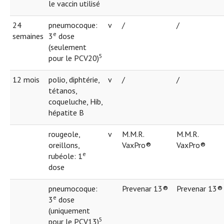
le vaccin utilisé
24
pneumocoque:
v
/
/
e
semaines
3
dose
(seulement
5
pour le PCV20)
12 mois
polio, diphtérie,
v
/
/
tétanos,
coqueluche, Hib,
hépatite B
rougeole,
v
M.M.R.
M.M.R.
oreillons,
VaxPro®
VaxPro®
e
rubéole: 1
dose
pneumocoque:
Prevenar 13®
Prevenar 13®
e
3
dose
(uniquement
5
pour le PCV13)