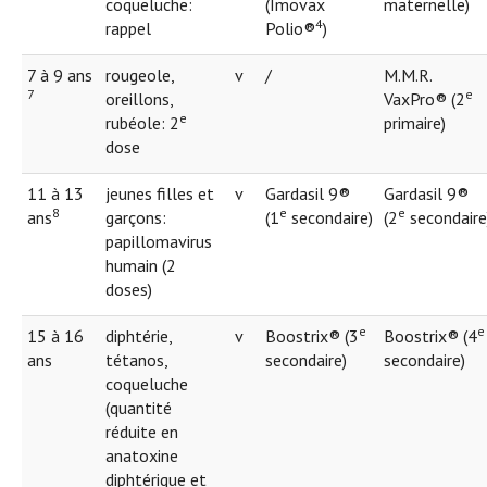
coqueluche:
(Imovax
maternelle)
4
rappel
Polio®
)
7 à 9 ans
rougeole,
v
/
M.M.R.
7
e
oreillons,
VaxPro® (2
e
rubéole: 2
primaire)
dose
11 à 13
jeunes filles et
v
Gardasil 9®
Gardasil 9®
8
e
e
ans
garçons:
(1
secondaire)
(2
secondaire
papillomavirus
humain (2
doses)
e
e
15 à 16
diphtérie,
v
Boostrix® (3
Boostrix® (4
ans
tétanos,
secondaire)
secondaire)
coqueluche
(quantité
réduite en
anatoxine
diphtérique et