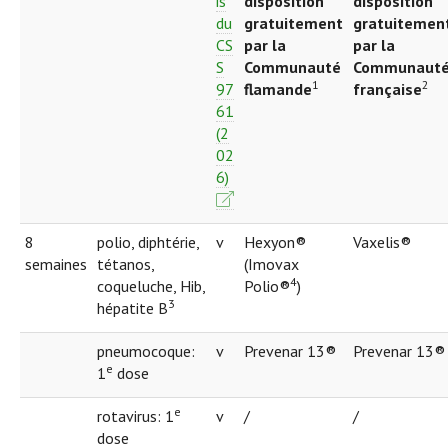
is
disposition
disposition
du
gratuitement
gratuitemen
CS
par la
par la
S
Communauté
Communaut
1
2
97
flamande
française
61
(2
02
6)
8
polio, diphtérie,
v
Hexyon®
Vaxelis®
semaines
tétanos,
(Imovax
4
coqueluche, Hib,
Polio®
)
3
hépatite B
pneumocoque:
v
Prevenar 13®
Prevenar 13®
e
1
dose
e
rotavirus: 1
v
/
/
dose