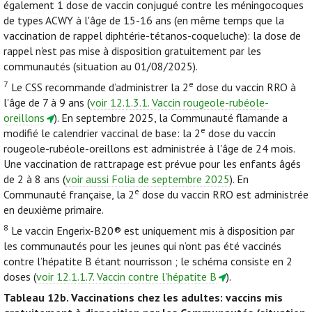
également 1 dose de vaccin conjugué contre les méningocoques
de types ACWY à l'âge de 15-16 ans (en même temps que la
vaccination de rappel diphtérie-tétanos-coqueluche): la dose de
rappel n'est pas mise à disposition gratuitement par les
communautés (situation au 01/08/2025).
7
e
Le CSS recommande d’administrer la 2
dose du vaccin RRO à
l'âge de 7 à 9 ans (
voir 12.1.3.1. Vaccin rougeole-rubéole-
oreillons
). En septembre 2025, la Communauté flamande a
e
modifié le calendrier vaccinal de base: la 2
dose du vaccin
rougeole-rubéole-oreillons est administrée à l'âge de 24 mois.
Une vaccination de rattrapage est prévue pour les enfants âgés
de 2 à 8 ans (
voir aussi Folia de septembre 2025
). En
e
Communauté française, la 2
dose du vaccin RRO est administrée
en deuxième primaire.
8
Le vaccin Engerix-B20® est uniquement mis à disposition par
les communautés pour les jeunes qui n’ont pas été vaccinés
contre l’hépatite B étant nourrisson ; le schéma consiste en 2
doses (
voir 12.1.1.7. Vaccin contre l'hépatite B
).
Tableau 12b.
Vaccinations chez les adultes: vaccins mis