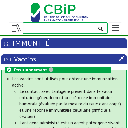
Afficher
la
Afficher/masquer
barre
la
IMMUNITÉ
12.
de
table
navigatio
des
Vaccins
matières
12.1.
Positionnement
Les vaccins sont utilisés pour obtenir une immunisation
active.
Le contact avec l'antigène présent dans le vaccin
entraîne généralement une réponse immunitaire
humorale (évaluée par la mesure du taux d'anticorps)
et une réponse immunitaire cellulaire (difficile à
évaluer).
L'antigène administré est un agent pathogène vivant