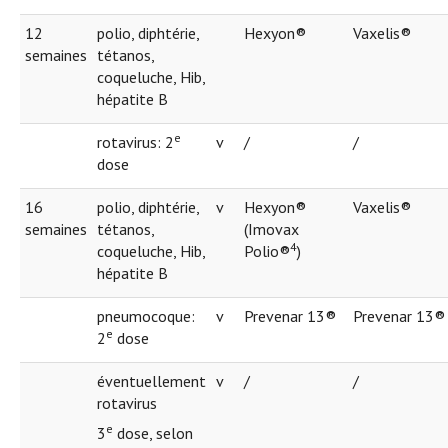
12
polio, diphtérie,
Hexyon®
Vaxelis®
semaines
tétanos,
coqueluche, Hib,
hépatite B
e
rotavirus: 2
v
/
/
dose
16
polio, diphtérie,
v
Hexyon®
Vaxelis®
semaines
tétanos,
(Imovax
4
coqueluche, Hib,
Polio®
)
hépatite B
pneumocoque:
v
Prevenar 13®
Prevenar 13®
e
2
dose
éventuellement
v
/
/
rotavirus
e
3
dose, selon