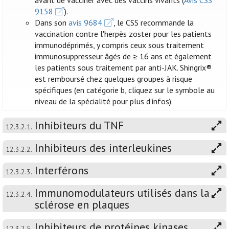
avant de vacciner avec des vaccins vivants (
Avis CSS
9158
).
Dans son
avis 9684
, le CSS recommande la
vaccination contre l'herpès zoster pour les patients
immunodéprimés, y compris ceux sous traitement
immunosuppresseur âgés de ≥ 16 ans et également
les patients sous traitement par anti-JAK. Shingrix®
est remboursé chez quelques groupes à risque
spécifiques (en catégorie b, cliquez sur le symbole au
niveau de la spécialité pour plus d’infos).
Inhibiteurs du TNF
12.3.2.1.
Inhibiteurs des interleukines
12.3.2.2.
Interférons
12.3.2.3.
Immunomodulateurs utilisés dans la
12.3.2.4.
sclérose en plaques
Inhibiteurs de protéines kinases
12.3.2.5.