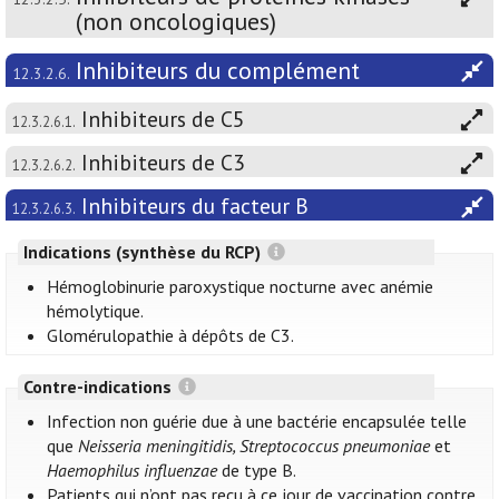
(non oncologiques)
Inhibiteurs du complément
12.3.2.6.
Inhibiteurs de C5
12.3.2.6.1.
Inhibiteurs de C3
12.3.2.6.2.
Inhibiteurs du facteur B
12.3.2.6.3.
Indications (synthèse du RCP)
Hémoglobinurie paroxystique nocturne avec anémie
hémolytique.
Glomérulopathie à dépôts de C3.
Contre-indications
Infection non guérie due à une bactérie encapsulée telle
que
Neisseria meningitidis, Streptococcus pneumoniae
et
Haemophilus influenzae
de type B.
Patients qui n’ont pas reçu à ce jour de vaccination contre