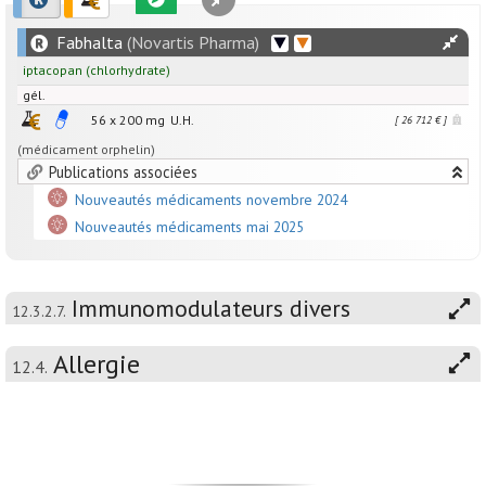
Fabhalta
(Novartis Pharma)
iptacopan
(chlorhydrate)
gél.
56 x
200
mg
U.H.
[ 26 712 € ]
(médicament orphelin)
Publications associées
Nouveautés médicaments novembre 2024
Nouveautés médicaments mai 2025
Immunomodulateurs divers
12.3.2.7.
Allergie
12.4.