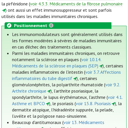
la pirfénidone (
voir 4.3.3. Médicaments de la fibrose pulmonaire
) ont aussi un effet immunosuppresseur et sont parfois
utilisés dans les maladies immunitaires chroniques.
Positionnement
Les immunomodulateurs sont généralement utilisés dans
les formes modérées à sévères de maladies immunitaires
en cas d'échec des traitements classiques.
Parmi les maladies immunitaires chroniques, on retrouve
notamment la sclérose en plaques (
voir 10.14.
Médicaments de la sclérose en plaques (SEP)
), certaines
maladies inflammatoires de l'intestin (
voir 3.7. Affections
inflammatoires du tube digestif
), certaines
glomérulonéphrites, la polyarthrite rhumatoïde (
voir 9.2.
Arthrite chronique
), l’arthrite psoriasique, la
spondylarthrite, le lupus érythémateux, l'asthme (
voir 4.1.
Asthme et BPCO
), le psoriasis (
voir 15.8. Psoriasis
), la
dermatite atopique, l’hidradénite suppurée, la pelade,
l’uvéite et la polypose naso-sinusienne.
Beaucoup d'antitumoraux (
voir 13. Médicaments