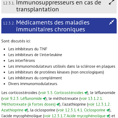
Immunosuppresseurs en cas de
12.3.1.
transplantation
Médicaments des maladies
12.3.2.
immunitaires chroniques
Sont discutés ici:
Les inhibiteurs du TNF
Les inhibiteurs de l’interleukine
Les interférons
Les immunomodulateurs utilisés dans la sclérose en plaques
Les inhibiteurs de protéines kinases (non oncologiques)
Les inhibiteurs du complément
Divers immunomodulateurs.
Les corticostéroïdes (
voir 5.5. Corticostéroïdes
), le léflunomide
(
voir 9.2.3. Léflunomide
), le méthotrexate (
voir 13.1.2.1.
Méthotrexate (à fortes doses)
), l'azathioprine (
voir 12.3.1.2.
Azathioprine
), la ciclosporine (
voir 12.3.1.4.1. Ciclosporine
),
l’acide mycophénolique (
voir 12.3.1.7. Acide mycophénolique
) et