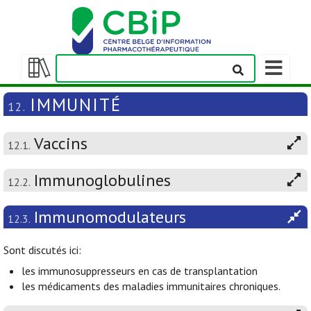
Afficher/m
la
Afficher/masquer
barre
la
IMMUNITÉ
12.
de
table
navigation
des
Vaccins
matières
12.1.
Immunoglobulines
12.2.
Immunomodulateurs
12.3.
Sont discutés ici:
les immunosuppresseurs en cas de transplantation
les médicaments des maladies immunitaires chroniques.