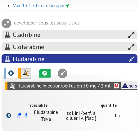
Voir 13.1. Chimiothérapie
développer tous les sous-titres
Cladribine
Clofarabine
Fludarabine
fludarabine injection/perfusion 50 mg / 2 ml
no s
spécialité
quantité
Fludarabine
sol. inj./perf. à
1 x
diluer i.v. [flac.]
Teva