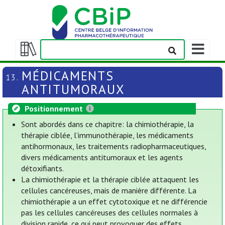
Afficher/m
la
Afficher/masquer
barre
la
MÉDICAMENTS
13.
de
table
ANTITUMORAUX
navigation
des
matières
Positionnement
Sont abordés dans ce chapitre: la chimiothérapie, la
thérapie ciblée, l’immunothérapie, les médicaments
antihormonaux, les traitements radiopharmaceutiques,
divers médicaments antitumoraux et les agents
détoxifiants.
La chimiothérapie et la thérapie ciblée attaquent les
cellules cancéreuses, mais de manière différente. La
chimiothérapie a un effet cytotoxique et ne différencie
pas les cellules cancéreuses des cellules normales à
division rapide, ce qui peut provoquer des effets