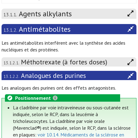
Agents alkylants
13.1.1.
Antimétabolites
13.1.2.
Les antimétabolites interfèrent avec la synthèse des acides
nucléiques et des protéines.
Méthotrexate (à fortes doses)
13.1.2.1.
Analogues des purines
13.1.2.2.
Les analogues des purines ont des effets antagonistes.
Positionnement
La cladribine par voie intraveineuse ou sous-cutanée est
indiquée, selon le RCP, dans la leucémie à
tricholeucocytes. La cladribine par voie orale
(Mavenclad®) est indiquée, selon le RCP, dans la sclérose
en plaques:
voir 10.14. Médicaments de la sclérose en