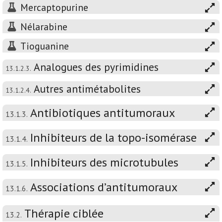
Mercaptopurine
Nélarabine
Tioguanine
Analogues des pyrimidines
13.1.2.3.
Autres antimétabolites
13.1.2.4.
Antibiotiques antitumoraux
13.1.3.
Inhibiteurs de la topo-isomérase
13.1.4.
Inhibiteurs des microtubules
13.1.5.
Associations d’antitumoraux
13.1.6.
Thérapie ciblée
13.2.