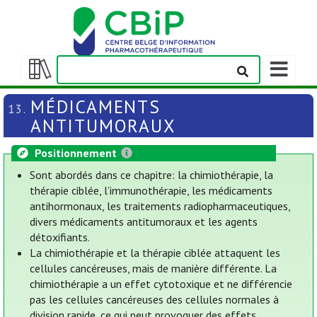
Afficher/m
la
Afficher/masquer
barre
la
MÉDICAMENTS
13.
de
table
ANTITUMORAUX
navigation
des
matières
Positionnement
Sont abordés dans ce chapitre: la chimiothérapie, la
thérapie ciblée, l’immunothérapie, les médicaments
antihormonaux, les traitements radiopharmaceutiques,
divers médicaments antitumoraux et les agents
détoxifiants.
La chimiothérapie et la thérapie ciblée attaquent les
cellules cancéreuses, mais de manière différente. La
chimiothérapie a un effet cytotoxique et ne différencie
pas les cellules cancéreuses des cellules normales à
division rapide, ce qui peut provoquer des effets