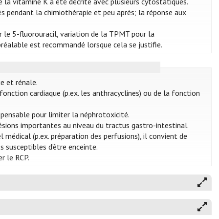
 la vitamine K a été décrite avec plusieurs cytostatiques.
ués pendant la chimiothérapie et peu après; la réponse aux
le 5-fluorouracil, variation de la TPMT pour la
réalable est recommandé lorsque cela se justifie.
e et rénale.
onction cardiaque (p.ex. les anthracyclines) ou de la fonction
pensable pour limiter la néphrotoxicité.
ésions importantes au niveau du tractus gastro-intestinal.
médical (p.ex. préparation des perfusions), il convient de
 susceptibles d’être enceinte.
r le RCP.