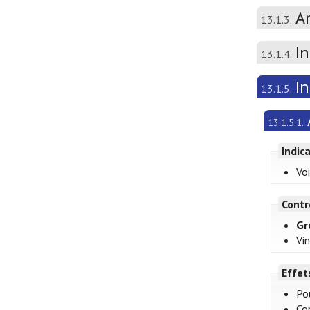
A
13.1.3.
In
13.1.4.
I
13.1.5.
13.1.5.1.
Indic
Voi
Contr
Gr
Vin
Effet
Po
Con