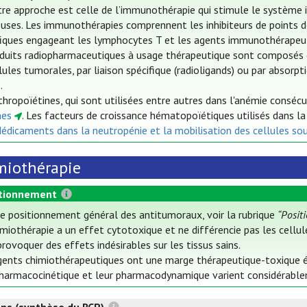
re approche est celle de l’immunothérapie qui stimule le système i
uses. Les immunothérapies comprennent les inhibiteurs de points de 
fiques engageant les lymphocytes T et les agents immunothérapeut
duits radiopharmaceutiques à usage thérapeutique sont composés d
lules tumorales, par liaison spécifique (radioligands) ou par absorp
.
thropoïétines, qui sont utilisées entre autres dans l'anémie conséc
nes
. Les facteurs de croissance hématopoïétiques utilisés dans l
Médicaments dans la neutropénie et la mobilisation des cellules so
miothérapie
tionnement
le positionnement général des antitumoraux, voir la rubrique
“Posit
miothérapie a un effet cytotoxique et ne différencie pas les cellul
rovoquer des effets indésirables sur les tissus sains.
gents chimiothérapeutiques ont une marge thérapeutique-toxique étr
pharmacocinétique et leur pharmacodynamique varient considérableme
ons (synthèse du RCP)