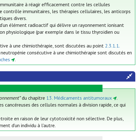
mmunitaire à réagir efficacement contre les cellules
contrôle immunitaires, les thérapies cellulaires, les anticorps
iques divers.
’un élément radioactif qui délivre un rayonnement ionisant
tion physiologique (par exemple dans le tissu thyroïdien ou
utive à une chimiothérapie, sont discutées au point
2.3.1.1.
a neutropénie consécutive à une chimiothérapie sont discutés en
uches
.
ionnement”
du chapitre
13. Médicaments antitumoraux
.
es cancéreuses des cellules normales à division rapide, ce qui
oite en raison de leur cytotoxicité non sélective. De plus,
nt d'un individu à l'autre.