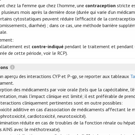
ant chez la femme que chez l’homme, une
contraception
stricte e
 plusieurs mois après la dernière dose (durée qui varie d’un médica
rtains cytostatiques peuvent réduire l’efficacité de la contracepti
vomissements, diarrhée) ; dans ce cas, une méthode barrière suppl
ale.
tement:
'allaitement est
contre-indiqué
pendant le traitement et pendant u
rée de cette période, voir le RCP).
tions
un aperçu des interactions CYP et P-gp, se reporter aux tableaux
Ta
ament.
orption des médicaments par voie orale (tels que la capécitabine, l
entation, mais l'impact clinique est limité; il est préférable de pre
nteractions cliniquement pertinentes sont en outre possibles:
oxicité additive en cas d’association de médicaments affectant le 
phrotoxicité, cardiotoxicité, neurotoxicité).
imination réduite en cas de troubles de la fonction rénale ou hépat
es AINS avec le méthotrexate).