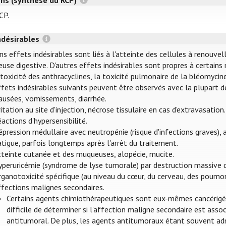
CP.
ndésirables
ns effets indésirables sont liés à l'atteinte des cellules à renouve
use digestive. D'autres effets indésirables sont propres à certains
toxicité des anthracyclines, la toxicité pulmonaire de la bléomycine,
ffets indésirables suivants peuvent être observés avec la plupart 
ausées, vomissements, diarrhée.
ritation au site d'injection, nécrose tissulaire en cas d’extravasation.
actions d'hypersensibilité.
pression médullaire avec neutropénie (risque d'infections graves),
tigue, parfois longtemps après l'arrêt du traitement.
tteinte cutanée et des muqueuses, alopécie, mucite.
yperuricémie (syndrome de lyse tumorale) par destruction massive d
ganotoxicité spécifique (au niveau du cœur, du cerveau, des poumons, d
ffections malignes secondaires.
Certains agents chimiothérapeutiques sont eux-mêmes cancérigènes
difficile de déterminer si l’affection maligne secondaire est ass
antitumoral. De plus, les agents antitumoraux étant souvent adm