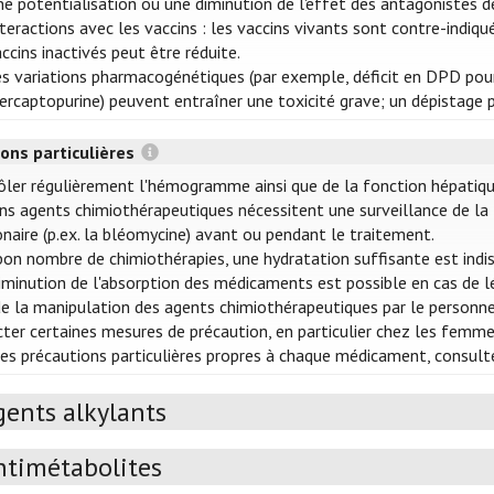
e potentialisation ou une diminution de l'effet des antagonistes de
teractions avec les vaccins : les vaccins vivants sont contre-indiq
ccins inactivés peut être réduite.
s variations pharmacogénétiques (par exemple, déficit en DPD pour 
rcaptopurine) peuvent entraîner une toxicité grave; un dépistage p
ons particulières
ôler régulièrement l'hémogramme ainsi que de la fonction hépatiqu
ins agents chimiothérapeutiques nécessitent une surveillance de la f
naire (p.ex. la bléomycine) avant ou pendant le traitement.
bon nombre de chimiothérapies, une hydratation suffisante est indis
iminution de l'absorption des médicaments est possible en cas de l
de la manipulation des agents chimiothérapeutiques par le personnel 
cter certaines mesures de précaution, en particulier chez les femmes
les précautions particulières propres à chaque médicament, consulte
gents alkylants
ntimétabolites