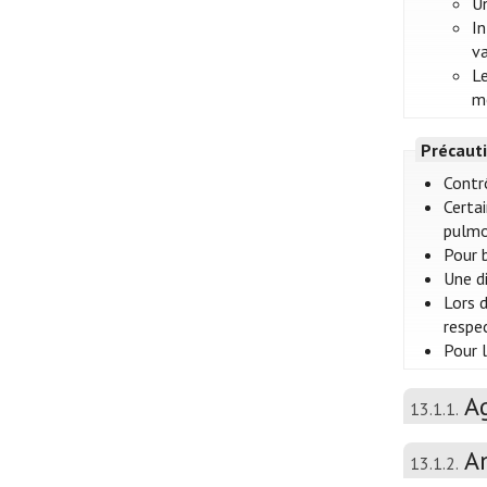
Un
In
va
Le
me
Précauti
Contr
Certa
pulmo
Pour 
Une d
Lors 
respe
Pour 
A
13.1.1.
A
13.1.2.