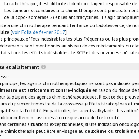
la radiothérapie, il est difficile d’identifier l’agent responsable 
Les tumeurs secondaires à la chimiothérapie sont principalement o
de la topo-isomérase 2) et les anthracyclines. Il s'agit princip
ite à une chimiothérapie pendant l'enfance ou l'adolescence, de no
ulte [
voir Folia de février 2017
].
s principaux effets indésirables les plus fréquents ou les plus pr
édicaments sont mentionnés au niveau de ces médicaments ou clas
tails tous les effets indésirables: le RCP et des ouvrages spécialis
se et allaitement
esse:
 principe, les agents chimiothérapeutiques ne sont pas indiqués pe
rimestre est strictement contre-indiquée
en raison du risque de 
ur la plupart des agents chimiothérapeutiques, il existe des preuves 
urs du premier trimestre de la grossesse (effets tératogènes et mut
gatif sur la fertilité. En particulier, les agents alkylants, les ant
aditionnellement associés à un risque accru de fœtoxicité.
ns certaines situations exceptionnelles, si une indication oncologiqu
ne chimiothérapie peut être envisagée au
deuxième ou troisième 