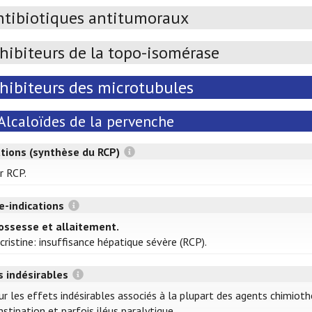
ntibiotiques antitumoraux
hibiteurs de la topo-isomérase
nhibiteurs des microtubules
Alcaloïdes de la pervenche
ations (synthèse du RCP)
r RCP.
e-indications
ossesse et allaitement.
cristine: insuffisance hépatique sévère (RCP).
s indésirables
ur les effets indésirables associés à la plupart des agents chimiot
stipation et parfois iléus paralytique.