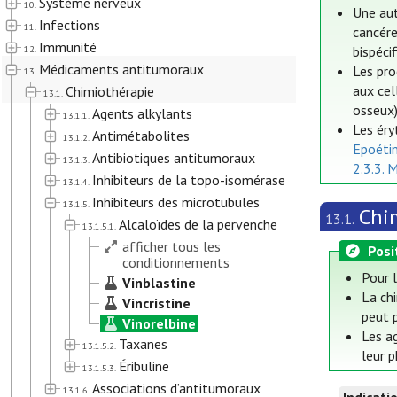
Système nerveux
10.
Une aut
Infections
11.
cancére
Immunité
12.
bispéci
Médicaments antitumoraux
Les pro
13.
aux cel
Chimiothérapie
13.1.
osseux)
Agents alkylants
13.1.1.
Les éry
Antimétabolites
13.1.2.
Epoéti
Antibiotiques antitumoraux
13.1.3.
2.3.3. 
Inhibiteurs de la topo-isomérase
13.1.4.
Inhibiteurs des microtubules
13.1.5.
Chi
13.1.
Alcaloïdes de la pervenche
13.1.5.1.
afficher tous les
Posi
conditionnements
Pour 
Vinblastine
La chi
Vincristine
peut p
Vinorelbine
Les a
Taxanes
13.1.5.2.
leur 
Éribuline
13.1.5.3.
Associations d’antitumoraux
13.1.6.
Indicati