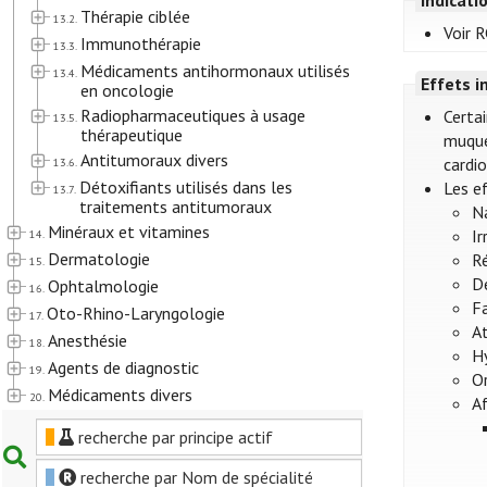
Thérapie ciblée
13.2.
Voir R
Immunothérapie
13.3.
Médicaments antihormonaux utilisés
13.4.
Effets i
en oncologie
Radiopharmaceutiques à usage
Certai
13.5.
thérapeutique
muque
Antitumoraux divers
cardio
13.6.
Détoxifiants utilisés dans les
Les e
13.7.
traitements antitumoraux
N
Minéraux et vitamines
Ir
14.
Dermatologie
Ré
15.
Dé
Ophtalmologie
16.
Fa
Oto-Rhino-Laryngologie
17.
A
Anesthésie
18.
H
Agents de diagnostic
19.
Or
Médicaments divers
20.
A
recherche par principe actif
recherche par Nom de spécialité