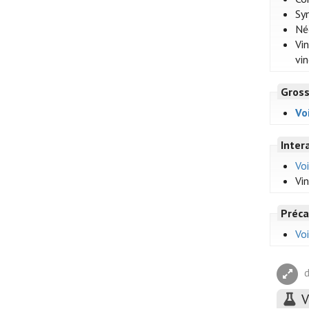
Sy
Né
Vi
vi
Gross
Vo
Inter
Voi
Vi
Préca
Voi
d
V