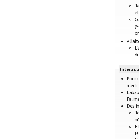
T
et
Ce
(
or
Allai
L
du
Interac
Pour 
médic
L’abs
l'alim
Des i
T
né
Él
l