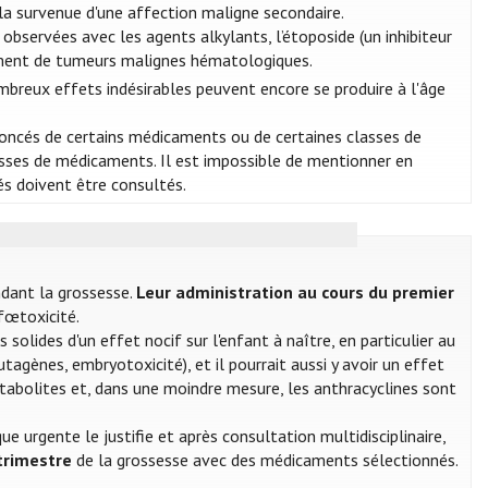
de la survenue d'une affection maligne secondaire.
bservées avec les agents alkylants, l’étoposide (un inhibiteur
alement de tumeurs malignes hématologiques.
mbreux effets indésirables peuvent encore se produire à l'âge
ononcés de certains médicaments ou de certaines classes de
ses de médicaments. Il est impossible de mentionner en
és doivent être consultés.
ndant la grossesse.
Leur administration au cours du premier
fœtoxicité.
solides d'un effet nocif sur l'enfant à naître, en particulier au
agènes, embryotoxicité), et il pourrait aussi y avoir un effet
imétabolites et, dans une moindre mesure, les anthracyclines sont
e urgente le justifie et après consultation multidisciplinaire,
trimestre
de la grossesse avec des médicaments sélectionnés.