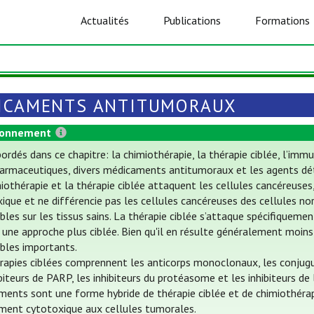
Actualités
Publications
Formations
ICAMENTS ANTITUMORAUX
ionnement
ordés dans ce chapitre: la chimiothérapie, la thérapie ciblée, l’i
armaceutiques, divers médicaments antitumoraux et les agents dét
iothérapie et la thérapie ciblée attaquent les cellules cancéreuses
ique et ne différencie pas les cellules cancéreuses des cellules nor
ables sur les tissus sains. La thérapie ciblée s’attaque spécifiquem
une approche plus ciblée. Bien qu'il en résulte généralement moins
ables importants.
rapies ciblées comprennent les anticorps monoclonaux, les conjugué
ibiteurs de PARP, les inhibiteurs du protéasome et les inhibiteurs de
ents sont une forme hybride de thérapie ciblée et de chimiothérapie
ment cytotoxique aux cellules tumorales.