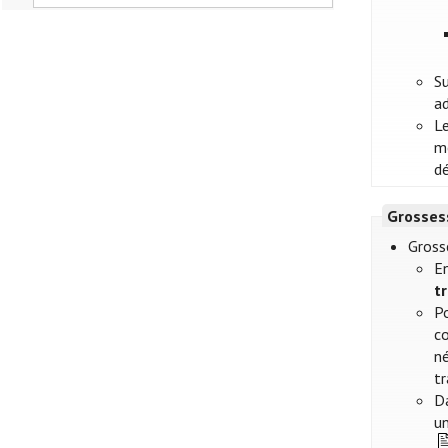
Su
ad
Le
m
dé
Grosses
Gross
En
t
Po
co
né
tr
Da
u