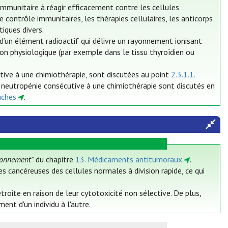
mmunitaire à réagir efficacement contre les cellules
contrôle immunitaires, les thérapies cellulaires, les anticorps
iques divers.
’un élément radioactif qui délivre un rayonnement ionisant
tion physiologique (par exemple dans le tissu thyroïdien ou
utive à une chimiothérapie, sont discutées au point
2.3.1.1.
a neutropénie consécutive à une chimiothérapie sont discutés en
uches
.
ionnement”
du chapitre
13. Médicaments antitumoraux
.
es cancéreuses des cellules normales à division rapide, ce qui
oite en raison de leur cytotoxicité non sélective. De plus,
nt d'un individu à l'autre.