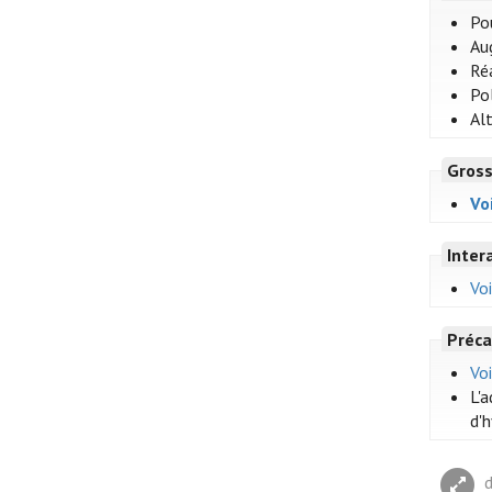
Po
Au
Réa
Po
Al
Gross
Vo
Inter
Voi
Préca
Voi
L'
d'h
d