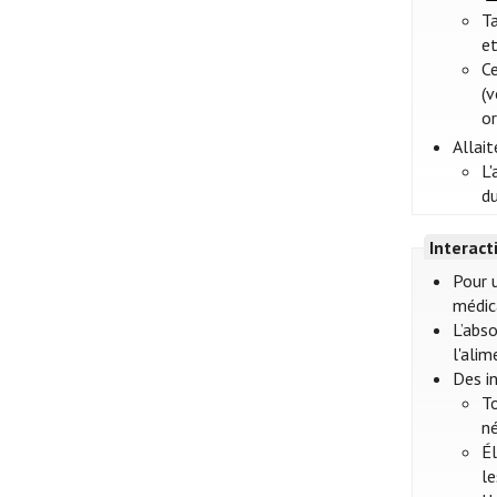
T
et
Ce
(
or
Allai
L
du
Interac
Pour 
médic
L’abs
l'alim
Des i
T
né
Él
l