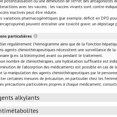
e potentialisation ou une diminution de l'effet des antagonistes de
teractions avec les vaccins : les vaccins vivants sont contre-indiq
ccins inactivés peut être réduite.
s variations pharmacogénétiques (par exemple, déficit en DPD pour 
rcaptopurine) peuvent entraîner une toxicité grave; un dépistage p
ons particulières
ôler régulièrement l'hémogramme ainsi que de la fonction hépatiqu
ins agents chimiothérapeutiques nécessitent une surveillance de la f
naire (p.ex. la bléomycine) avant ou pendant le traitement.
bon nombre de chimiothérapies, une hydratation suffisante est indis
iminution de l'absorption des médicaments est possible en cas de l
de la manipulation des agents chimiothérapeutiques par le personnel 
cter certaines mesures de précaution, en particulier chez les femmes
les précautions particulières propres à chaque médicament, consulte
gents alkylants
ntimétabolites