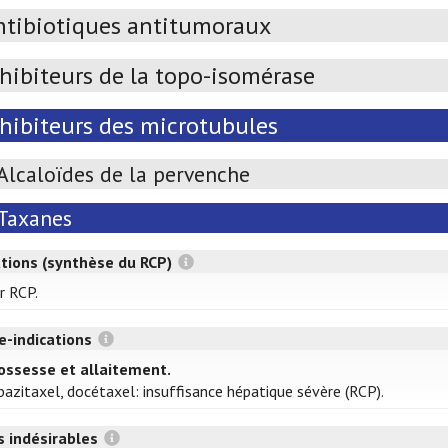
ntibiotiques antitumoraux
hibiteurs de la topo-isomérase
nhibiteurs des microtubules
Alcaloïdes de la pervenche
Taxanes
ations (synthèse du RCP)
r RCP.
e-indications
ossesse et allaitement.
bazitaxel, docétaxel: insuffisance hépatique sévère (RCP).
s indésirables