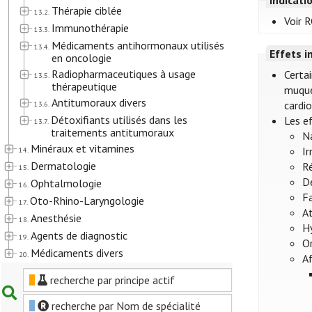
Thérapie ciblée
13.2.
Voir R
Immunothérapie
13.3.
Médicaments antihormonaux utilisés
13.4.
Effets i
en oncologie
Radiopharmaceutiques à usage
Certai
13.5.
thérapeutique
muque
Antitumoraux divers
cardio
13.6.
Détoxifiants utilisés dans les
Les e
13.7.
traitements antitumoraux
N
Minéraux et vitamines
Ir
14.
Dermatologie
Ré
15.
Dé
Ophtalmologie
16.
Fa
Oto-Rhino-Laryngologie
17.
A
Anesthésie
18.
H
Agents de diagnostic
19.
Or
Médicaments divers
20.
A
recherche par principe actif
recherche par Nom de spécialité