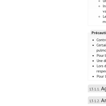
Un
In
va
Le
me
Précauti
Contr
Certa
pulmo
Pour 
Une d
Lors 
respe
Pour 
A
13.1.1.
A
13.1.2.