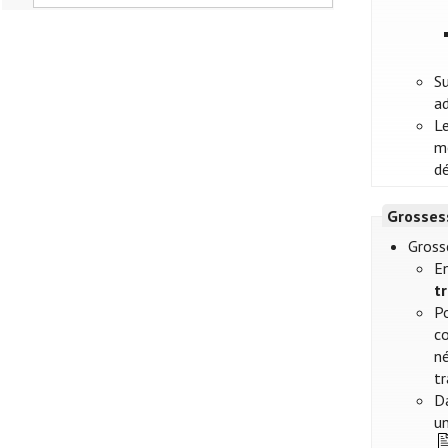
Su
ad
Le
m
dé
Grosses
Gross
En
t
Po
co
né
tr
Da
u