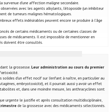
de la survenue d'une affection maligne secondaire.
bservées avec les agents alkylants, l’étoposide (un inhibiteur
alement de tumeurs malignes hématologiques.
mbreux effets indésirables peuvent encore se produire à l'âge
ononcés de certains médicaments ou de certaines classes de
ses de médicaments. Il est impossible de mentionner en
és doivent être consultés.
ndant la grossesse.
Leur administration au cours du premier
fœtoxicité.
solides d'un effet nocif sur l'enfant à naître, en particulier au
agènes, embryotoxicité), et il pourrait aussi y avoir un effet
imétabolites et, dans une moindre mesure, les anthracyclines sont
e urgente le justifie et après consultation multidisciplinaire,
trimestre
de la grossesse avec des médicaments sélectionnés.