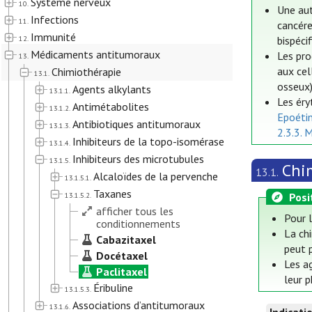
Système nerveux
10.
Une aut
Infections
11.
cancére
Immunité
12.
bispéci
Médicaments antitumoraux
Les pro
13.
aux cel
Chimiothérapie
13.1.
osseux)
Agents alkylants
13.1.1.
Les éry
Antimétabolites
13.1.2.
Epoéti
Antibiotiques antitumoraux
13.1.3.
2.3.3. 
Inhibiteurs de la topo-isomérase
13.1.4.
Inhibiteurs des microtubules
13.1.5.
Chi
13.1.
Alcaloïdes de la pervenche
13.1.5.1.
Taxanes
Posi
13.1.5.2.
afficher tous les
Pour 
conditionnements
La chi
Cabazitaxel
peut p
Docétaxel
Les a
Paclitaxel
leur 
Éribuline
13.1.5.3.
Associations d’antitumoraux
13.1.6.
Indicati