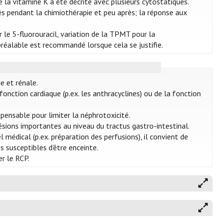
 la vitamine K a été décrite avec plusieurs cytostatiques.
ués pendant la chimiothérapie et peu après; la réponse aux
le 5-fluorouracil, variation de la TPMT pour la
réalable est recommandé lorsque cela se justifie.
e et rénale.
onction cardiaque (p.ex. les anthracyclines) ou de la fonction
pensable pour limiter la néphrotoxicité.
ésions importantes au niveau du tractus gastro-intestinal.
médical (p.ex. préparation des perfusions), il convient de
 susceptibles d’être enceinte.
r le RCP.