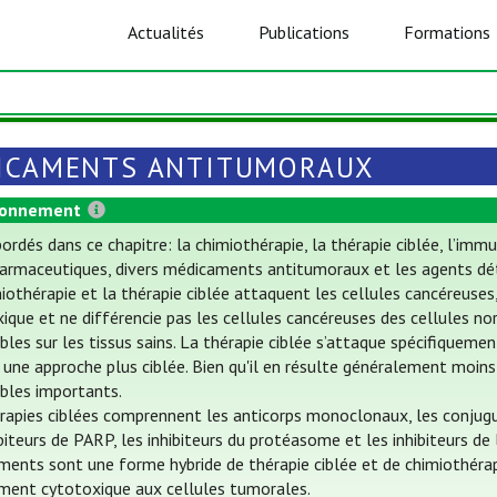
Actualités
Publications
Formations
ICAMENTS ANTITUMORAUX
ionnement
ordés dans ce chapitre: la chimiothérapie, la thérapie ciblée, l’i
armaceutiques, divers médicaments antitumoraux et les agents dét
iothérapie et la thérapie ciblée attaquent les cellules cancéreuses
ique et ne différencie pas les cellules cancéreuses des cellules nor
ables sur les tissus sains. La thérapie ciblée s’attaque spécifiquem
une approche plus ciblée. Bien qu'il en résulte généralement moins
ables importants.
rapies ciblées comprennent les anticorps monoclonaux, les conjugué
ibiteurs de PARP, les inhibiteurs du protéasome et les inhibiteurs de
ents sont une forme hybride de thérapie ciblée et de chimiothérapie
ment cytotoxique aux cellules tumorales.