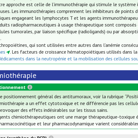
re approche est celle de l’immunothérapie qui stimule le système i
uses. Les immunothérapies comprennent les inhibiteurs de points de 
fiques engageant les lymphocytes T et les agents immunothérapeut
duits radiopharmaceutiques à usage thérapeutique sont composés d
lules tumorales, par liaison spécifique (radioligands) ou par absorp
.
thropoïétines, qui sont utilisées entre autres dans l'anémie conséc
nes
. Les facteurs de croissance hématopoïétiques utilisés dans l
Médicaments dans la neutropénie et la mobilisation des cellules so
miothérapie
tionnement
le positionnement général des antitumoraux, voir la rubrique
“Posit
miothérapie a un effet cytotoxique et ne différencie pas les cellul
rovoquer des effets indésirables sur les tissus sains.
gents chimiothérapeutiques ont une marge thérapeutique-toxique étr
pharmacocinétique et leur pharmacodynamique varient considérableme
ons (synthèse du RCP)