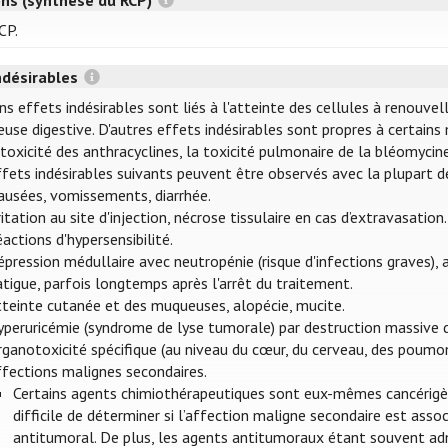
CP.
ndésirables
ns effets indésirables sont liés à l'atteinte des cellules à renouve
use digestive. D'autres effets indésirables sont propres à certains
toxicité des anthracyclines, la toxicité pulmonaire de la bléomycine,
ffets indésirables suivants peuvent être observés avec la plupart 
ausées, vomissements, diarrhée.
ritation au site d'injection, nécrose tissulaire en cas d’extravasation.
actions d'hypersensibilité.
pression médullaire avec neutropénie (risque d'infections graves),
tigue, parfois longtemps après l'arrêt du traitement.
tteinte cutanée et des muqueuses, alopécie, mucite.
yperuricémie (syndrome de lyse tumorale) par destruction massive d
ganotoxicité spécifique (au niveau du cœur, du cerveau, des poumons, d
ffections malignes secondaires.
Certains agents chimiothérapeutiques sont eux-mêmes cancérigènes
difficile de déterminer si l’affection maligne secondaire est ass
antitumoral. De plus, les agents antitumoraux étant souvent adm