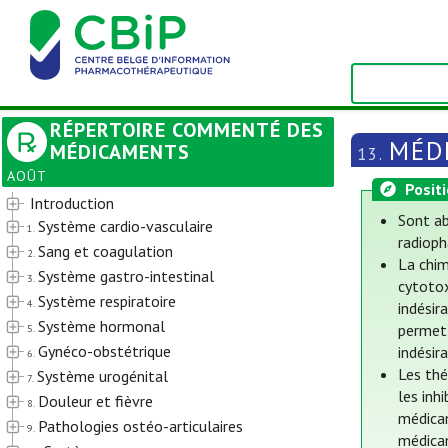
RÉPERTOIRE COMMENTÉ DES
MÉD
MÉDICAMENTS
13.
AOÛT
Posit
Introduction
Sont ab
Système cardio-vasculaire
1.
radioph
Sang et coagulation
2.
La chim
Système gastro-intestinal
3.
cytotox
Système respiratoire
4.
indésir
Système hormonal
permet 
5.
Gynéco-obstétrique
indésir
6.
Les thé
Système urogénital
7.
les inh
Douleur et fièvre
8.
médicam
Pathologies ostéo-articulaires
9.
médica