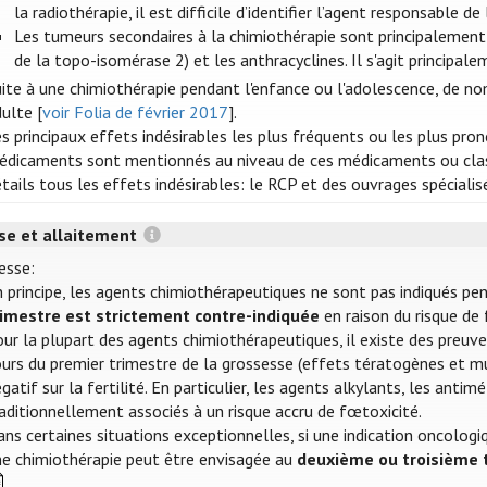
la radiothérapie, il est difficile d’identifier l’agent responsable 
Les tumeurs secondaires à la chimiothérapie sont principalement o
de la topo-isomérase 2) et les anthracyclines. Il s'agit princip
ite à une chimiothérapie pendant l'enfance ou l'adolescence, de no
ulte [
voir Folia de février 2017
].
s principaux effets indésirables les plus fréquents ou les plus pr
édicaments sont mentionnés au niveau de ces médicaments ou clas
tails tous les effets indésirables: le RCP et des ouvrages spécialis
se et allaitement
esse:
 principe, les agents chimiothérapeutiques ne sont pas indiqués pe
rimestre est strictement contre-indiquée
en raison du risque de 
ur la plupart des agents chimiothérapeutiques, il existe des preuves 
urs du premier trimestre de la grossesse (effets tératogènes et mut
gatif sur la fertilité. En particulier, les agents alkylants, les ant
aditionnellement associés à un risque accru de fœtoxicité.
ns certaines situations exceptionnelles, si une indication oncologiqu
ne chimiothérapie peut être envisagée au
deuxième ou troisième 