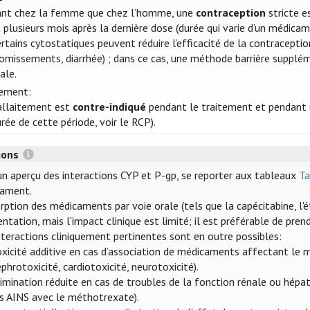
ant chez la femme que chez l’homme, une
contraception
stricte e
 plusieurs mois après la dernière dose (durée qui varie d’un médica
rtains cytostatiques peuvent réduire l’efficacité de la contracepti
vomissements, diarrhée) ; dans ce cas, une méthode barrière suppl
ale.
tement:
'allaitement est
contre-indiqué
pendant le traitement et pendant u
rée de cette période, voir le RCP).
tions
un aperçu des interactions CYP et P-gp, se reporter aux tableaux
Ta
ament.
orption des médicaments par voie orale (tels que la capécitabine, l
entation, mais l'impact clinique est limité; il est préférable de pre
nteractions cliniquement pertinentes sont en outre possibles:
oxicité additive en cas d’association de médicaments affectant le 
phrotoxicité, cardiotoxicité, neurotoxicité).
imination réduite en cas de troubles de la fonction rénale ou hépat
es AINS avec le méthotrexate).