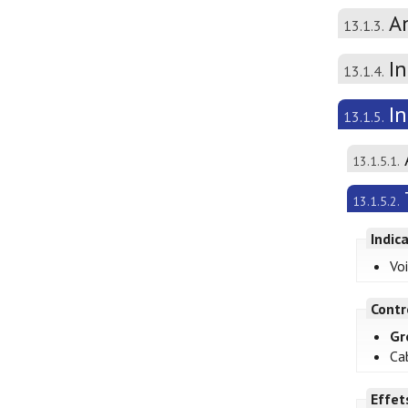
A
13.1.3.
In
13.1.4.
I
13.1.5.
13.1.5.1.
13.1.5.2.
Indic
Voi
Contr
Gr
Ca
Effet