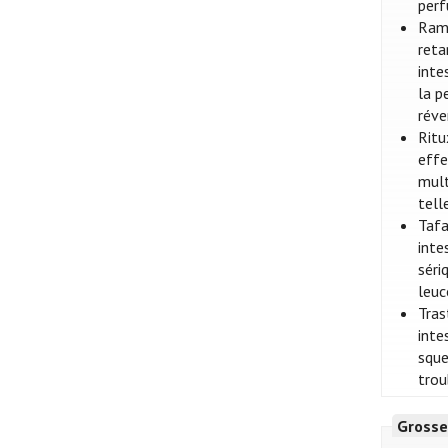
perf
Ramu
reta
inte
la p
réve
Ritu
effe
mult
tell
Tafa
inte
séri
leuc
Tras
inte
sque
trou
Grosse