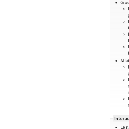
Gros
Alla
Intera
Le r