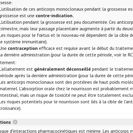
sesse:
L'utilisation de ces anticorps monoclonaux pendant la grossesse e
grossesse est une
contre-indication.
L'utilisation pendant la grossesse est peu documentée. Ces anticorp
trimestre, mais leur passage placentaire augmente à partir du deux
Les risques pour le fœtus et le nouveau-né dépendent de la cible de
le système immunitaire).
Une
contraception
efficace est requise avant le début du traitem
la dernière administration (pour la durée de cette période, voir le RC
itement:
L'allaitement est
généralement déconseillé
pendant le traitemen
période après la dernière administration (pour la durée de cette péri
Les anticorps monoclonaux sont des protéines de haut poids molécul
maternel. L'absorption orale chez le nourrisson est probablement m
intestinal, mais un risque de toxicité ne peut être totalement exclu
Les risques potentiels pour le nourrisson sont liés à la cible de l'a
croissance).
ctions
isque d'interactions pharmacocinétiques est minime. Les anticorp