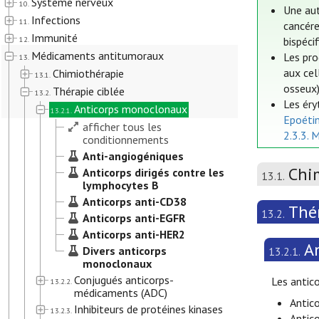
Système nerveux
10.
Une aut
Infections
11.
cancére
Immunité
12.
bispéci
Médicaments antitumoraux
Les pro
13.
aux cel
Chimiothérapie
13.1.
osseux)
Thérapie ciblée
13.2.
Les éry
Anticorps monoclonaux
13.2.1.
Epoéti
afficher tous les
2.3.3. 
conditionnements
Anti-angiogéniques
Chi
Anticorps dirigés contre les
13.1.
lymphocytes B
Anticorps anti-CD38
Thér
13.2.
Anticorps anti-EGFR
Anticorps anti-HER2
A
Divers anticorps
13.2.1.
monoclonaux
Conjugués anticorps-
Les antic
13.2.2.
médicaments (ADC)
Antico
Inhibiteurs de protéines kinases
13.2.3.
Antic