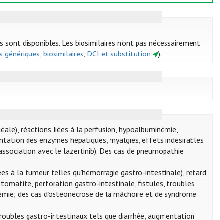
s sont disponibles. Les biosimilaires n'ont pas nécessairement
 génériques, biosimilaires, DCI et substitution
).
le), réactions liées à la perfusion, hypoalbuminémie,
tation des enzymes hépatiques, myalgies, effets indésirables
ssociation avec le lazertinib). Des cas de pneumopathie
es à la tumeur telles qu’hémorragie gastro-intestinale), retard
tomatite, perforation gastro-intestinale, fistules, troubles
sémie; des cas d’ostéonécrose de la mâchoire et de syndrome
oubles gastro-intestinaux tels que diarrhée, augmentation