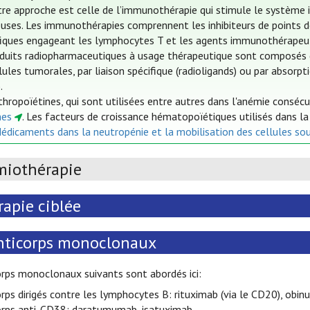
re approche est celle de l’immunothérapie qui stimule le système i
uses. Les immunothérapies comprennent les inhibiteurs de points de 
fiques engageant les lymphocytes T et les agents immunothérapeut
duits radiopharmaceutiques à usage thérapeutique sont composés d
lules tumorales, par liaison spécifique (radioligands) ou par absorp
.
thropoïétines, qui sont utilisées entre autres dans l'anémie conséc
nes
. Les facteurs de croissance hématopoïétiques utilisés dans l
Médicaments dans la neutropénie et la mobilisation des cellules so
miothérapie
apie ciblée
nticorps monoclonaux
orps monoclonaux suivants sont abordés ici:
rps dirigés contre les lymphocytes B: rituximab (via le CD20), obin
orps anti-CD38: daratumumab, isatuximab.