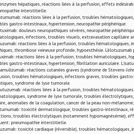
enzymes hépatiques, réactions liées à la perfusion, effets indésir
mopathie interstitielle.
tumumab: réactions liées à la perfusion, troubles hématologique
bles gastro-intestinaux, hypertension, neuropathie périphérique.
tuximab: douleurs neuropathiques sévères, neuropathie périphérique, 
tologiques, infections, troubles visuels, extravasation capillaire 
uzumab: réactions liées à la perfusion, troubles hématologiques, 
hiques, thrombose veineuse profonde, hypoesthésie. L’élotuzumab 
uximab: réactions liées à la perfusion, troubles hématologiques,
bles gastro-intestinaux, hypertension, fibrillation auriculaire. L’i
mulizumab: réactions cutanées graves (syndrome de Stevens-Johnso
usion, troubles hématologiques, infections graves, troubles gastr
tiques, syndrome de lyse tumorale.
utuzumab: réactions liées à la perfusion, troubles hématologiques
atologiques, syndrome de lyse tumorale, troubles électrolytiques, 
aire, anomalies de la coagulation, cancer de la peau non-mélanome
tumumab: toxicité dermatologique, troubles gastro-intestinaux, réa
ctions, troubles électrolytiques (notamment hypomagnésémie), eff
uent: pneumopathie interstitielle.
uzumab: toxicité cardiaque (réversible), troubles hématologiques, in