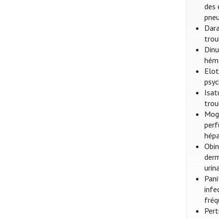
des 
pneu
Dara
trou
Dinu
héma
Elot
psyc
Isat
trou
Moga
perf
hépa
Obin
derm
urin
Pani
infe
fréq
Pert