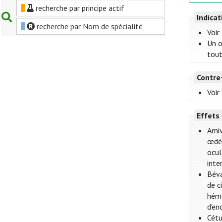
recherche par principe actif
Indica
recherche par Nom de spécialité
Voir
Un o
tout
Contre
Voir
Effets
Amiv
œdèm
ocul
inte
Béva
de c
héma
d'en
Cétu