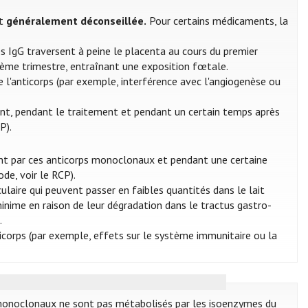
st
généralement déconseillée.
Pour certains médicaments, la
s IgG traversent à peine le placenta au cours du premier
ième trimestre, entraînant une exposition fœtale.
 l'anticorps (par exemple, interférence avec l'angiogenèse ou
ent, pendant le traitement et pendant un certain temps après
P).
t par ces anticorps monoclonaux et pendant une certaine
ode, voir le RCP).
aire qui peuvent passer en faibles quantités dans le lait
inime en raison de leur dégradation dans le tractus gastro-
.
nticorps (par exemple, effets sur le système immunitaire ou la
s monoclonaux ne sont pas métabolisés par les isoenzymes du