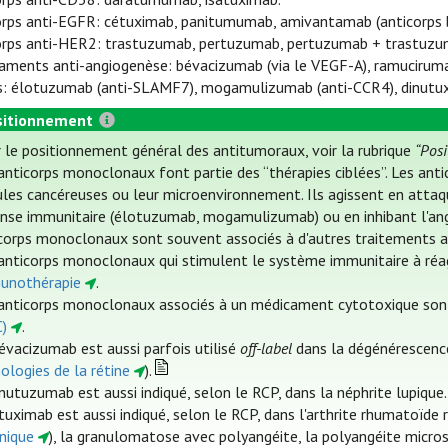
orps anti-EGFR: cétuximab, panitumumab, amivantamab (anticorps 
orps anti-HER2: trastuzumab, pertuzumab, pertuzumab + trastuzu
aments anti-angiogenèse: bévacizumab (via le VEGF-A), ramuciruma
s: élotuzumab (anti-SLAMF7), mogamulizumab (anti-CCR4), dinutux
itionnement
 le positionnement général des antitumoraux, voir la rubrique
“Pos
anticorps monoclonaux font partie des “thérapies ciblées”. Les ant
ules cancéreuses ou leur microenvironnement. Ils agissent en atta
nse immunitaire (élotuzumab, mogamulizumab) ou en inhibant l'an
corps monoclonaux sont souvent associés à d'autres traitements an
anticorps monoclonaux qui stimulent le système immunitaire à réa
unothérapie
.
anticorps monoclonaux associés à un médicament cytotoxique son
)
.
évacizumab est aussi parfois utilisé
off-label
dans la dégénérescence
ologies de la rétine
).
inutuzumab est aussi indiqué, selon le RCP, dans la néphrite lupique.
ituximab est aussi indiqué, selon le RCP, dans l'arthrite rhumatoïde 
nique
), la granulomatose avec polyangéite, la polyangéite micro