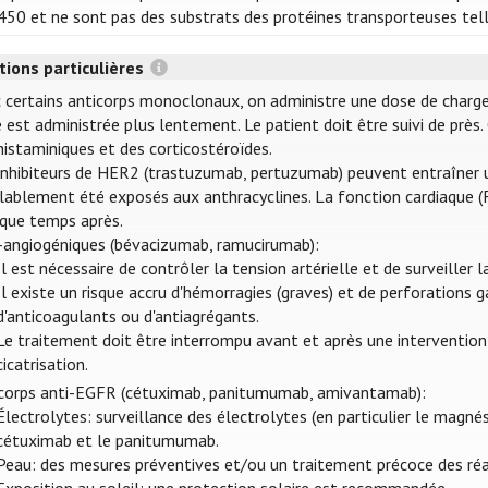
50 et ne sont pas des substrats des protéines transporteuses tell
tions particulières
 certains anticorps monoclonaux, on administre une dose de charge, e
 est administrée plus lentement. Le patient doit être suivi de prè
histaminiques et des corticostéroïdes.
inhibiteurs de HER2 (trastuzumab, pertuzumab) peuvent entraîner un
lablement été exposés aux anthracyclines. La fonction cardiaque (F
que temps après.
-angiogéniques (bévacizumab, ramucirumab):
Il est nécessaire de contrôler la tension artérielle et de surveiller l
Il existe un risque accru d'hémorragies (graves) et de perforations 
d'anticoagulants ou d'antiagrégants.
Le traitement doit être interrompu avant et après une intervention 
cicatrisation.
corps anti-EGFR (cétuximab, panitumumab, amivantamab):
Électrolytes: surveillance des électrolytes (en particulier le magn
cétuximab et le panitumumab.
Peau: des mesures préventives et/ou un traitement précoce des r