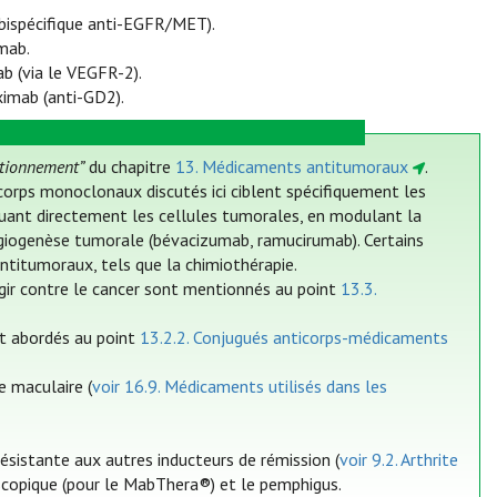
bispécifique anti-EGFR/MET).
mab.
b (via le VEGFR-2).
imab (anti-GD2).
itionnement”
du chapitre
13. Médicaments antitumoraux
.
icorps monoclonaux discutés ici ciblent spécifiquement les
quant directement les cellules tumorales, en modulant la
giogenèse tumorale (bévacizumab, ramucirumab). Certains
titumoraux, tels que la chimiothérapie.
gir contre le cancer sont mentionnés au point
13.3.
t abordés au point
13.2.2. Conjugués anticorps-médicaments
 maculaire (
voir 16.9. Médicaments utilisés dans les
résistante aux autres inducteurs de rémission (
voir 9.2. Arthrite
scopique (pour le MabThera®) et le pemphigus.