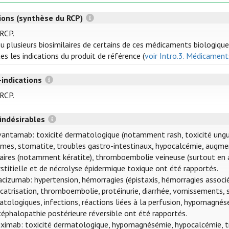
tions (synthèse du RCP)
 RCP.
u plusieurs biosimilaires de certains de ces médicaments biologique
es les indications du produit de référence (
voir Intro.3. Médicaments
-indications
 RCP.
 indésirables
antamab: toxicité dermatologique (notamment rash, toxicité unguéa
es, stomatite, troubles gastro-intestinaux, hypocalcémie, augmen
aires (notamment kératite), thromboembolie veineuse (surtout en a
rstitielle et de nécrolyse épidermique toxique ont été rapportés.
cizumab: hypertension, hémorragies (épistaxis, hémorragies associé
icatrisation, thromboembolie, protéinurie, diarrhée, vomissements, s
tologiques, infections, réactions liées à la perfusion, hypomagné
céphalopathie postérieure réversible ont été rapportés.
ximab: toxicité dermatologique, hypomagnésémie, hypocalcémie, tr