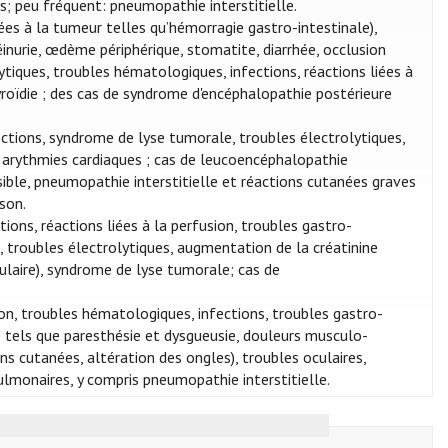
s; peu fréquent: pneumopathie interstitielle.
es à la tumeur telles qu’hémorragie gastro-intestinale),
inurie, œdème périphérique, stomatite, diarrhée, occlusion
lytiques, troubles hématologiques, infections, réactions liées à
yroïdie ; des cas de syndrome d'encéphalopathie postérieure
ections, syndrome de lyse tumorale, troubles électrolytiques,
, arythmies cardiaques ; cas de leucoencéphalopathie
ible, pneumopathie interstitielle et réactions cutanées graves
son.
ns, réactions liées à la perfusion, troubles gastro-
 troubles électrolytiques, augmentation de la créatinine
lulaire), syndrome de lyse tumorale; cas de
sion, troubles hématologiques, infections, troubles gastro-
 tels que paresthésie et dysgueusie, douleurs musculo-
 cutanées, altération des ongles), troubles oculaires,
ulmonaires, y compris pneumopathie interstitielle.