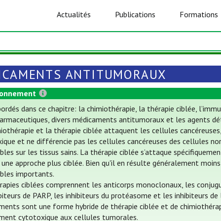
Actualités
Publications
Formations
ICAMENTS ANTITUMORAUX
ionnement
ordés dans ce chapitre: la chimiothérapie, la thérapie ciblée, l’i
armaceutiques, divers médicaments antitumoraux et les agents dét
iothérapie et la thérapie ciblée attaquent les cellules cancéreuses
ique et ne différencie pas les cellules cancéreuses des cellules nor
ables sur les tissus sains. La thérapie ciblée s’attaque spécifiquem
une approche plus ciblée. Bien qu'il en résulte généralement moins
ables importants.
rapies ciblées comprennent les anticorps monoclonaux, les conjugué
ibiteurs de PARP, les inhibiteurs du protéasome et les inhibiteurs de
ents sont une forme hybride de thérapie ciblée et de chimiothérapie
ment cytotoxique aux cellules tumorales.