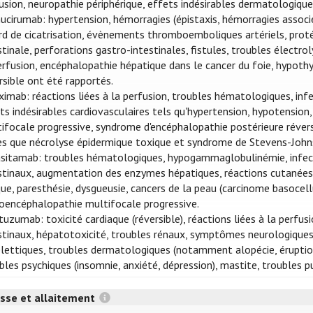
usion, neuropathie périphérique, effets indésirables dermatologique
cirumab: hypertension, hémorragies (épistaxis, hémorragies associé
rd de cicatrisation, évènements thromboemboliques artériels, proté
stinale, perforations gastro-intestinales, fistules, troubles électro
erfusion, encéphalopathie hépatique dans le cancer du foie, hypoth
rsible ont été rapportés.
ximab: réactions liées à la perfusion, troubles hématologiques, inf
ts indésirables cardiovasculaires tels qu'hypertension, hypotension
ifocale progressive, syndrome d'encéphalopathie postérieure révers
es que nécrolyse épidermique toxique et syndrome de Stevens-John
sitamab: troubles hématologiques, hypogammaglobulinémie, infectio
stinaux, augmentation des enzymes hépatiques, réactions cutanées,
que, paresthésie, dysgueusie, cancers de la peau (carcinome basocel
oencéphalopathie multifocale progressive.
tuzumab: toxicité cardiaque (réversible), réactions liées à la perfu
stinaux, hépatotoxicité, troubles rénaux, symptômes neurologiques
lettiques, troubles dermatologiques (notamment alopécie, éruptions
bles psychiques (insomnie, anxiété, dépression), mastite, troubles p
sse et allaitement