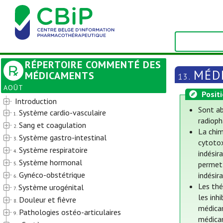
RÉPERTOIRE COMMENTÉ DES
MÉD
MÉDICAMENTS
13.
AOÛT
Posit
Introduction
Sont ab
Système cardio-vasculaire
1.
radioph
Sang et coagulation
2.
La chim
Système gastro-intestinal
3.
cytotox
Système respiratoire
4.
indésir
Système hormonal
permet 
5.
Gynéco-obstétrique
indésir
6.
Les thé
Système urogénital
7.
les inh
Douleur et fièvre
8.
médicam
Pathologies ostéo-articulaires
9.
médica