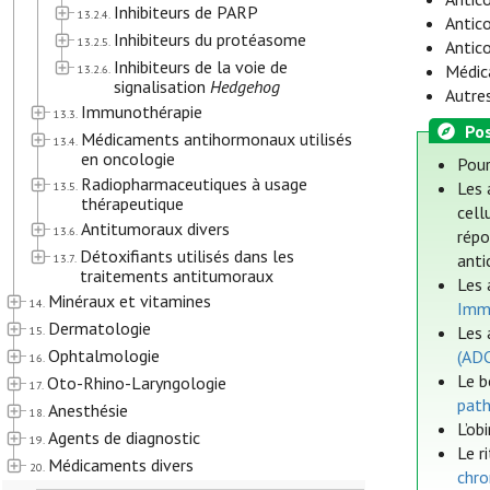
Inhibiteurs de PARP
13.2.4.
Antic
Inhibiteurs du protéasome
13.2.5.
Antic
Inhibiteurs de la voie de
Médic
13.2.6.
signalisation
Hedgehog
Autre
Immunothérapie
13.3.
Pos
Médicaments antihormonaux utilisés
13.4.
en oncologie
Pour
Radiopharmaceutiques à usage
Les 
13.5.
thérapeutique
cell
Antitumoraux divers
13.6.
répo
Détoxifiants utilisés dans les
anti
13.7.
traitements antitumoraux
Les 
Minéraux et vitamines
14.
Imm
Dermatologie
Les 
15.
Ophtalmologie
(ADC
16.
Le b
Oto-Rhino-Laryngologie
17.
path
Anesthésie
18.
L’ob
Agents de diagnostic
19.
Le r
Médicaments divers
20.
chro