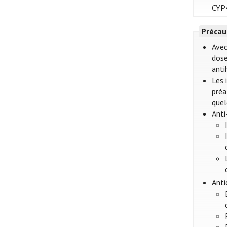
CYP4
Précau
Avec
dose
anti
Les 
préa
quel
Anti
Anti