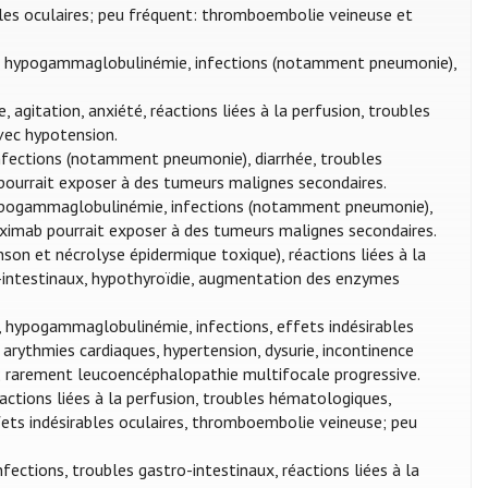
ables oculaires; peu fréquent: thromboembolie veineuse et
s, hypogammaglobulinémie, infections (notamment pneumonie),
agitation, anxiété, réactions liées à la perfusion, troubles
avec hypotension.
infections (notamment pneumonie), diarrhée, troubles
pourrait exposer à des tumeurs malignes secondaires.
 hypogammaglobulinémie, infections (notamment pneumonie),
satuximab pourrait exposer à des tumeurs malignes secondaires.
n et nécrolyse épidermique toxique), réactions liées à la
o-intestinaux, hypothyroïdie, augmentation des enzymes
, hypogammaglobulinémie, infections, effets indésirables
arythmies cardiaques, hypertension, dysurie, incontinence
; rarement leucoencéphalopathie multifocale progressive.
ctions liées à la perfusion, troubles hématologiques,
ets indésirables oculaires, thromboembolie veineuse; peu
fections, troubles gastro-intestinaux, réactions liées à la