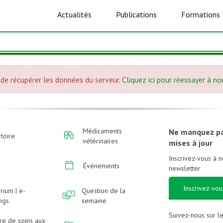
Actualités
Publications
Formations
de récupérer les données du serveur.
Cliquez ici pour réessayer à n
Médicaments
Ne manquez p
toire
vétérinaires
mises à jour
Inscrivez-vous à n
Événements
newsletter
Inscrivez-vou
rium | e-
Question de la
ings
semaine
Suivez-nous sur l
re de soins aux