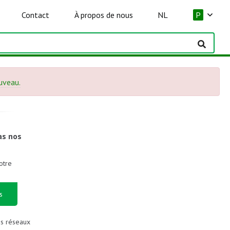
Contact
À propos de nous
NL
P
ouveau.
as nos
otre
s
es réseaux