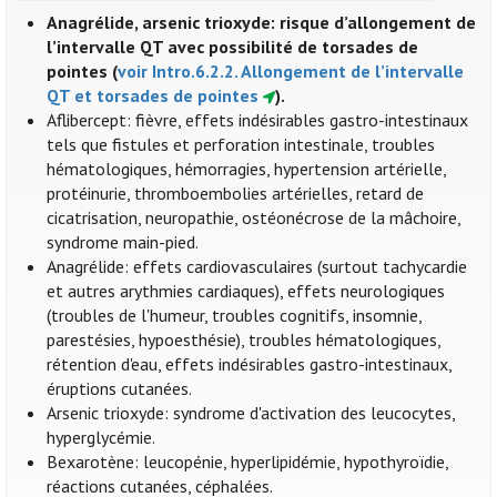
Anagrélide, arsenic trioxyde: risque d’allongement de
l’intervalle QT avec possibilité de torsades de
pointes (
voir Intro.6.2.2. Allongement de l’intervalle
QT et torsades de pointes
).
Aflibercept: fièvre, effets indésirables gastro-intestinaux
tels que fistules et perforation intestinale, troubles
hématologiques, hémorragies, hypertension artérielle,
protéinurie, thromboembolies artérielles, retard de
cicatrisation, neuropathie, ostéonécrose de la mâchoire,
syndrome main-pied.
Anagrélide: effets cardiovasculaires (surtout tachycardie
et autres arythmies cardiaques), effets neurologiques
(troubles de l'humeur, troubles cognitifs, insomnie,
parestésies, hypoesthésie), troubles hématologiques,
rétention d'eau, effets indésirables gastro-intestinaux,
éruptions cutanées.
Arsenic trioxyde: syndrome d'activation des leucocytes,
hyperglycémie.
Bexarotène: leucopénie, hyperlipidémie, hypothyroïdie,
réactions cutanées, céphalées.