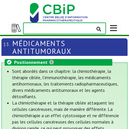
Afficher/m
la
Afficher/masquer
barre
la
MÉDICAMENTS
13.
de
table
ANTITUMORAUX
navigation
des
matières
Positionnement
Sont abordés dans ce chapitre: la chimiothérapie, la
thérapie ciblée, l’immunothérapie, les médicaments
antihormonaux, les traitements radiopharmaceutiques,
divers médicaments antitumoraux et les agents
détoxifiants.
La chimiothérapie et la thérapie ciblée attaquent les
cellules cancéreuses, mais de manière différente. La
chimiothérapie a un effet cytotoxique et ne différencie
pas les cellules cancéreuses des cellules normales à
division rapide, ce qui peut provoquer des effets