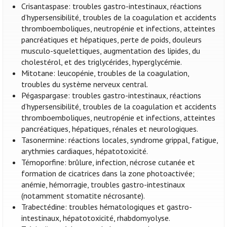
Crisantaspase: troubles gastro-intestinaux, réactions
d’hypersensibilité, troubles de la coagulation et accidents
thromboemboliques, neutropénie et infections, atteintes
pancréatiques et hépatiques, perte de poids, douleurs
musculo-squelettiques, augmentation des lipides, du
cholestérol, et des triglycérides, hyperglycémie.
Mitotane: leucopénie, troubles de la coagulation,
troubles du système nerveux central.
Pégaspargase: troubles gastro-intestinaux, réactions
d’hypersensibilité, troubles de la coagulation et accidents
thromboemboliques, neutropénie et infections, atteintes
pancréatiques, hépatiques, rénales et neurologiques.
Tasonermine: réactions locales, syndrome grippal, fatigue,
arythmies cardiaques, hépatotoxicité.
Témoporfine: brûlure, infection, nécrose cutanée et
formation de cicatrices dans la zone photoactivée;
anémie, hémorragie, troubles gastro-intestinaux
(notamment stomatite nécrosante).
Trabectédine: troubles hématologiques et gastro-
intestinaux, hépatotoxicité, rhabdomyolyse.