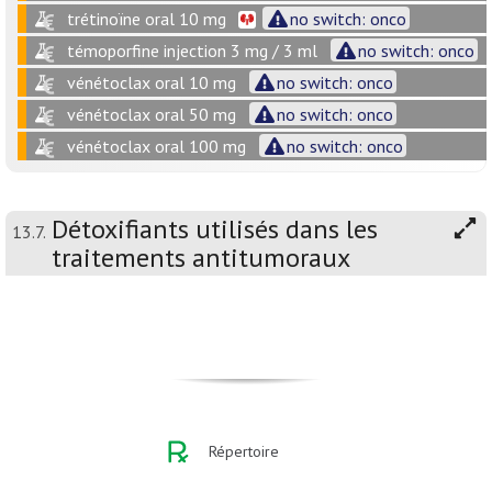
trétinoïne oral 10 mg
no switch: onco
témoporfine injection 3 mg / 3 ml
no switch: onco
vénétoclax oral 10 mg
no switch: onco
vénétoclax oral 50 mg
no switch: onco
vénétoclax oral 100 mg
no switch: onco
Détoxifiants utilisés dans les
13.7.
traitements antitumoraux
Répertoire