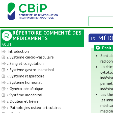
RÉPERTOIRE COMMENTÉ DES
MÉD
MÉDICAMENTS
13.
AOÛT
Posit
Introduction
Sont ab
Système cardio-vasculaire
1.
radioph
Sang et coagulation
2.
La chim
Système gastro-intestinal
3.
cytotox
Système respiratoire
4.
indésir
Système hormonal
permet 
5.
Gynéco-obstétrique
indésir
6.
Les thé
Système urogénital
7.
les inh
Douleur et fièvre
8.
médicam
Pathologies ostéo-articulaires
9.
médica