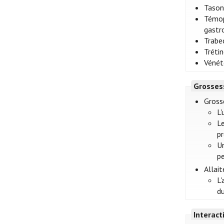
Tason
Témop
gastr
Trabe
Tréti
Vénét
Grosses
Gross
L'
L
pr
U
pe
Allai
L
du
Interac