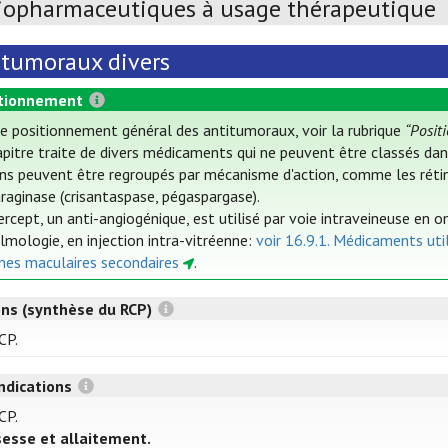
iopharmaceutiques à usage thérapeutique
itumoraux divers
tionnement
le positionnement général des antitumoraux, voir la rubrique
“Posit
apitre traite de divers médicaments qui ne peuvent être classés d
ins peuvent être regroupés par mécanisme d'action, comme les rétin
araginase (crisantaspase, pégaspargase).
bercept, un anti-angiogénique, est utilisé par voie intraveineuse en
lmologie, en injection intra-vitréenne:
voir 16.9.1. Médicaments uti
es maculaires secondaires
.
ons (synthèse du RCP)
CP.
ndications
CP.
esse et allaitement.