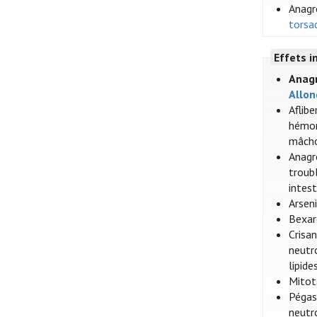
Anagré
torsa
Effets i
Anagr
Allon
Aflibe
hémorr
mâcho
Anagr
troubl
intes
Arsen
Bexar
Crisa
neutr
lipide
Mitot
Pégas
neutr