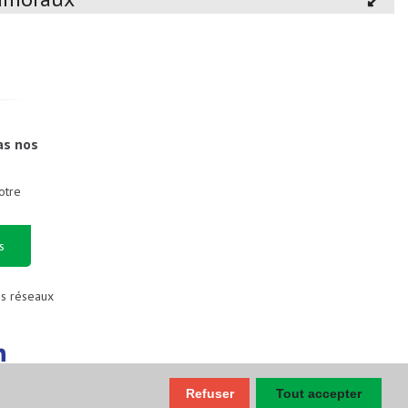
as nos
otre
s
es réseaux
Refuser
Tout accepter