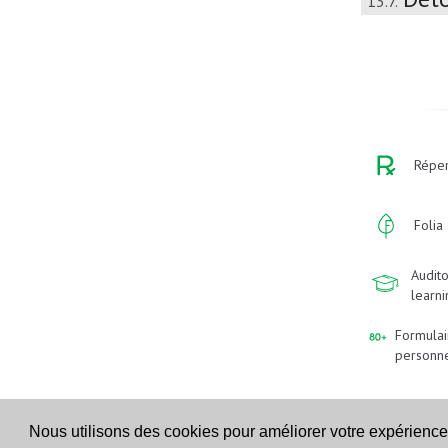
13.7.
Réper
Folia
Audito
learn
Formulai
personn
Nous utilisons des cookies pour améliorer votre expérience