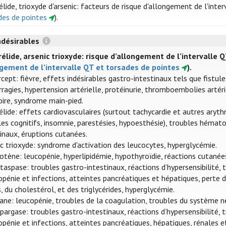
lide, trioxyde d'arsenic: facteurs de risque d'allongement de l'inter
des de pointes
).
ndésirables
élide, arsenic trioxyde: risque d’allongement de l’intervalle Q
gement de l’intervalle QT et torsades de pointes
).
rcept: fièvre, effets indésirables gastro-intestinaux tels que fistu
agies, hypertension artérielle, protéinurie, thromboembolies artéri
ire, syndrome main-pied.
élide: effets cardiovasculaires (surtout tachycardie et autres aryth
es cognitifs, insomnie, parestésies, hypoesthésie), troubles hémato
tinaux, éruptions cutanées.
ic trioxyde: syndrome d'activation des leucocytes, hyperglycémie.
otène: leucopénie, hyperlipidémie, hypothyroïdie, réactions cutanée
ntaspase: troubles gastro-intestinaux, réactions d’hypersensibilité
opénie et infections, atteintes pancréatiques et hépatiques, perte
s, du cholestérol, et des triglycérides, hyperglycémie.
ane: leucopénie, troubles de la coagulation, troubles du système n
pargase: troubles gastro-intestinaux, réactions d’hypersensibilité,
opénie et infections, atteintes pancréatiques, hépatiques, rénales e