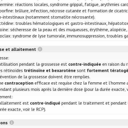
ermine: réactions locales, syndrome grippal, fatigue, arythmies car
orfine: brûlure, infection, nécrose cutanée et formation de cicatri
o-intestinaux (notamment stomatite nécrosante).
ctédine: troubles hématologiques et gastro-intestinaux, hépatotox
noïne: sécheresse de la peau et des muqueuses, érythème, alopécie, 
oclax: syndrome de lyse tumorale, immunosuppression, troubles ga
se et allaitement
esse:
utilisation pendant la grossesse est
contre-indiquée
en raison du 
es rétinoïdes
trétinoïne et bexarotène
sont
fortement tératog
évention de la grossesse doivent être remplies.
ne
contraception
efficace est requise chez la femme et l’homme a
ndant plusieurs mois après la dernière dose (pour la durée exacte, v
tement:
'allaitement est
contre-indiqué
pendant le traitement et pendant u
rée exacte, voir le RCP).
tions