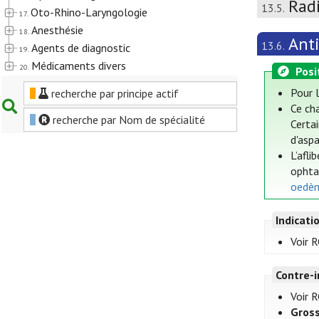
Rad
13.5.
Oto-Rhino-Laryngologie
17.
Anesthésie
18.
Ant
13.6.
Agents de diagnostic
19.
Médicaments divers
20.
Posi
Pour 
recherche par principe actif
Ce ch
recherche par Nom de spécialité
Certa
d'asp
L’afli
ophta
oedèm
Indicati
Voir R
Contre-i
Voir R
Gross