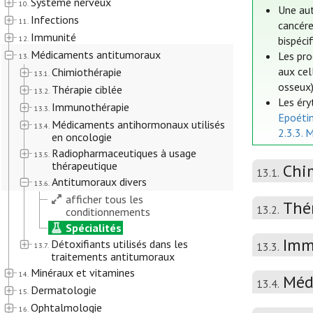
Système nerveux
10.
Une aut
Infections
11.
cancére
Immunité
12.
bispéci
Médicaments antitumoraux
Les pro
13.
aux cel
Chimiothérapie
13.1.
osseux)
Thérapie ciblée
13.2.
Les éry
Immunothérapie
13.3.
Epoéti
Médicaments antihormonaux utilisés
13.4.
2.3.3. 
en oncologie
Radiopharmaceutiques à usage
13.5.
thérapeutique
Chi
13.1.
Antitumoraux divers
13.6.
afficher tous les
Thér
13.2.
conditionnements
Spécialités
Imm
Détoxifiants utilisés dans les
13.3.
13.7.
traitements antitumoraux
Minéraux et vitamines
14.
Méd
13.4.
Dermatologie
15.
Ophtalmologie
16.