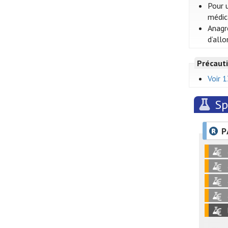
Pour 
médic
Anagr
d’allo
Précauti
Voir 
Sp
P