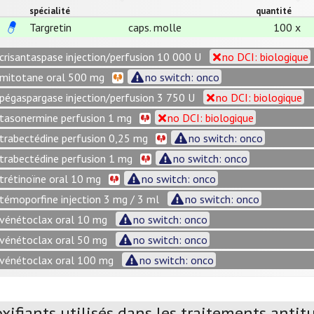
spécialité
quantité
Targretin
caps. molle
100 x
crisantaspase injection/perfusion 10 000 U
no DCI: biologique
mitotane oral 500 mg
no switch: onco
pégaspargase injection/perfusion 3 750 U
no DCI: biologique
tasonermine perfusion 1 mg
no DCI: biologique
trabectédine perfusion 0,25 mg
no switch: onco
trabectédine perfusion 1 mg
no switch: onco
trétinoïne oral 10 mg
no switch: onco
témoporfine injection 3 mg / 3 ml
no switch: onco
vénétoclax oral 10 mg
no switch: onco
vénétoclax oral 50 mg
no switch: onco
vénétoclax oral 100 mg
no switch: onco
xifiants utilisés dans les traitements anti