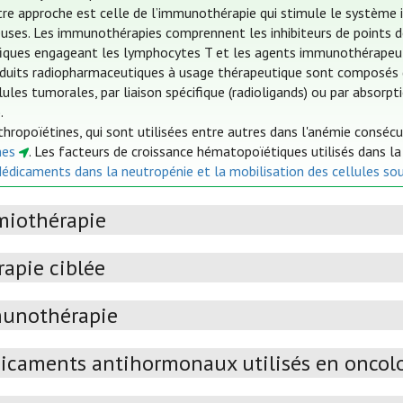
re approche est celle de l’immunothérapie qui stimule le système i
uses. Les immunothérapies comprennent les inhibiteurs de points de 
fiques engageant les lymphocytes T et les agents immunothérapeut
duits radiopharmaceutiques à usage thérapeutique sont composés d
lules tumorales, par liaison spécifique (radioligands) ou par absorp
.
thropoïétines, qui sont utilisées entre autres dans l'anémie conséc
nes
. Les facteurs de croissance hématopoïétiques utilisés dans l
Médicaments dans la neutropénie et la mobilisation des cellules so
miothérapie
apie ciblée
unothérapie
icaments antihormonaux utilisés en oncol