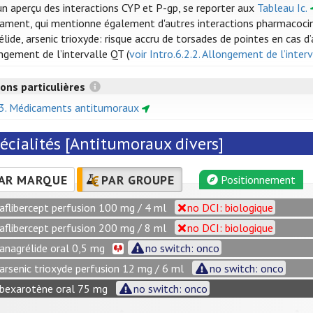
un aperçu des interactions CYP et P-gp, se reporter aux
Tableau Ic.
ament, qui mentionne également d'autres interactions pharmacocin
élide, arsenic trioxyde: risque accru de torsades de pointes en cas
ngement de l’intervalle QT (
voir Intro.6.2.2. Allongement de l’inte
ons particulières
13. Médicaments antitumoraux
écialités [Antitumoraux divers]
AR MARQUE
PAR GROUPE
Positionnement
aflibercept perfusion 100 mg / 4 ml
no DCI: biologique
aflibercept perfusion 200 mg / 8 ml
no DCI: biologique
anagrélide oral 0,5 mg
no switch: onco
arsenic trioxyde perfusion 12 mg / 6 ml
no switch: onco
bexarotène oral 75 mg
no switch: onco