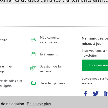
Médicaments
Ne manquez p
toire
vétérinaires
mises à jour
Inscrivez-vous à n
Événements
newsletter
Inscrivez-vou
rium | e-
Question de la
ings
semaine
Suivez-nous sur l
re de soins aux
sociaux
Téléchargements
es âgées
 de navigation.
En savoir plus