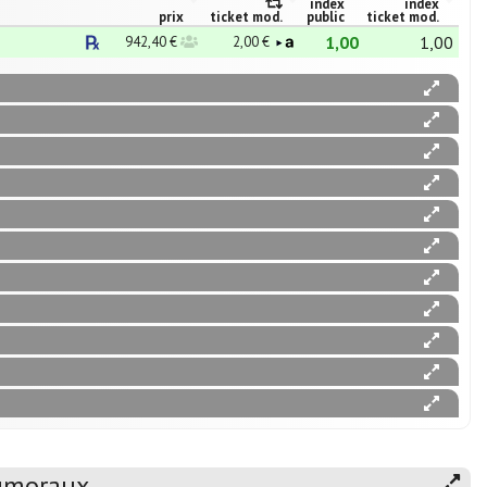
index
index
prix
ticket mod.
public
ticket mod.
1,00
1,00
942,40 €
2,00 €
tumoraux