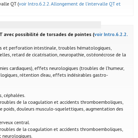
valle QT (
voir Intro.6.2.2. Allongement de l’intervalle QT et
T avec possibilité de torsades de pointes (
voir Intro.6.2.2.
les et perforation intestinale, troubles hématologiques,
elles, retard de cicatrisation, neuropathie, ostéonécrose de la
mies cardiaques), effets neurologiques (troubles de l'humeur,
logiques, rétention d'eau, effets indésirables gastro-
s, céphalées.
, troubles de la coagulation et accidents thromboemboliques,
 de poids, douleurs musculo-squelettiques, augmentation des
erveux central.
 troubles de la coagulation et accidents thromboemboliques,
t neurologiques.