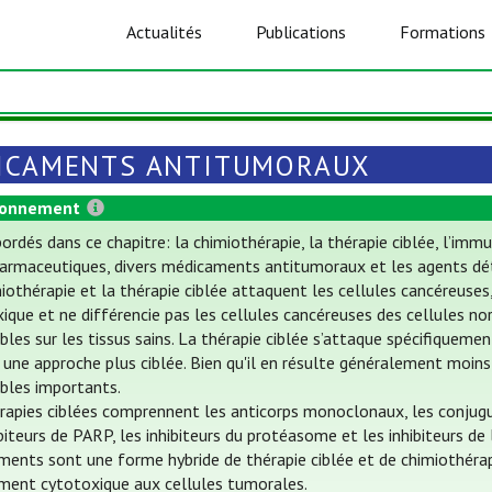
Actualités
Publications
Formations
ICAMENTS ANTITUMORAUX
ionnement
ordés dans ce chapitre: la chimiothérapie, la thérapie ciblée, l’i
armaceutiques, divers médicaments antitumoraux et les agents dét
iothérapie et la thérapie ciblée attaquent les cellules cancéreuses
ique et ne différencie pas les cellules cancéreuses des cellules nor
ables sur les tissus sains. La thérapie ciblée s’attaque spécifiquem
une approche plus ciblée. Bien qu'il en résulte généralement moins
ables importants.
rapies ciblées comprennent les anticorps monoclonaux, les conjugué
ibiteurs de PARP, les inhibiteurs du protéasome et les inhibiteurs de
ents sont une forme hybride de thérapie ciblée et de chimiothérapie
ment cytotoxique aux cellules tumorales.