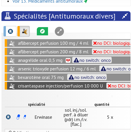
Voir 13. Médicaments antitumoraux
Spécialités [Antitumoraux divers]
aflibercept perfusion 100 mg / 4 ml
no DCI: biologiqu
aflibercept perfusion 200 mg / 8 ml
no DCI: biologiqu
anagrélide oral 0,5 mg
no switch: onco
arsenic trioxyde perfusion 12 mg / 6 ml
no switch: o
bexarotène oral 75 mg
no switch: onco
crisantaspase injection/perfusion 10 000 U
no DCI: bi
spécialité
quantité
sol. inj./sol.
perf. à diluer
Erwinase
5 x
(pdr) i.m./i.v.
[flac.]