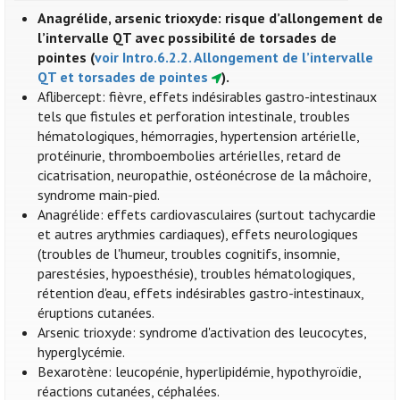
Anagrélide, arsenic trioxyde: risque d’allongement de
l’intervalle QT avec possibilité de torsades de
pointes (
voir Intro.6.2.2. Allongement de l’intervalle
QT et torsades de pointes
).
Aflibercept: fièvre, effets indésirables gastro-intestinaux
tels que fistules et perforation intestinale, troubles
hématologiques, hémorragies, hypertension artérielle,
protéinurie, thromboembolies artérielles, retard de
cicatrisation, neuropathie, ostéonécrose de la mâchoire,
syndrome main-pied.
Anagrélide: effets cardiovasculaires (surtout tachycardie
et autres arythmies cardiaques), effets neurologiques
(troubles de l'humeur, troubles cognitifs, insomnie,
parestésies, hypoesthésie), troubles hématologiques,
rétention d'eau, effets indésirables gastro-intestinaux,
éruptions cutanées.
Arsenic trioxyde: syndrome d'activation des leucocytes,
hyperglycémie.
Bexarotène: leucopénie, hyperlipidémie, hypothyroïdie,
réactions cutanées, céphalées.