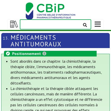
Afficher/m
la
Afficher/masquer
barre
la
MÉDICAMENTS
13.
de
table
ANTITUMORAUX
navigation
des
matières
Positionnement
Sont abordés dans ce chapitre: la chimiothérapie, la
thérapie ciblée, l’immunothérapie, les médicaments
antihormonaux, les traitements radiopharmaceutiques,
divers médicaments antitumoraux et les agents
détoxifiants.
La chimiothérapie et la thérapie ciblée attaquent les
cellules cancéreuses, mais de manière différente. La
chimiothérapie a un effet cytotoxique et ne différencie
pas les cellules cancéreuses des cellules normales à
division rapide, ce qui peut provoquer des effets