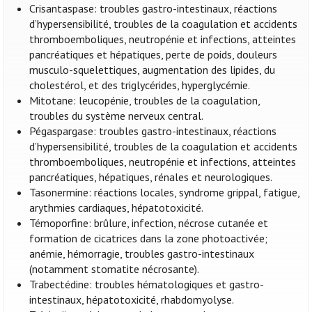
Crisantaspase: troubles gastro-intestinaux, réactions
d’hypersensibilité, troubles de la coagulation et accidents
thromboemboliques, neutropénie et infections, atteintes
pancréatiques et hépatiques, perte de poids, douleurs
musculo-squelettiques, augmentation des lipides, du
cholestérol, et des triglycérides, hyperglycémie.
Mitotane: leucopénie, troubles de la coagulation,
troubles du système nerveux central.
Pégaspargase: troubles gastro-intestinaux, réactions
d’hypersensibilité, troubles de la coagulation et accidents
thromboemboliques, neutropénie et infections, atteintes
pancréatiques, hépatiques, rénales et neurologiques.
Tasonermine: réactions locales, syndrome grippal, fatigue,
arythmies cardiaques, hépatotoxicité.
Témoporfine: brûlure, infection, nécrose cutanée et
formation de cicatrices dans la zone photoactivée;
anémie, hémorragie, troubles gastro-intestinaux
(notamment stomatite nécrosante).
Trabectédine: troubles hématologiques et gastro-
intestinaux, hépatotoxicité, rhabdomyolyse.