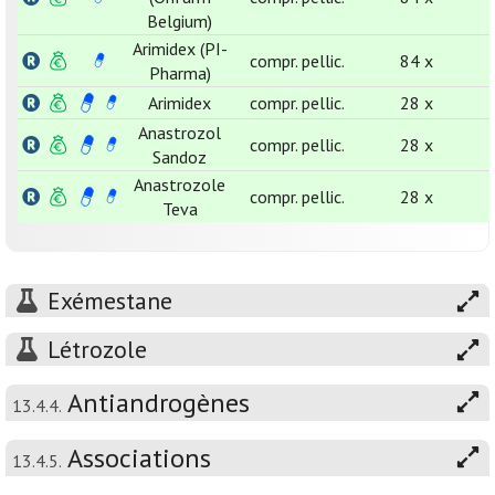
Belgium)
Arimidex (PI-
compr. pellic.
84 x
Pharma)
Arimidex
compr. pellic.
28 x
Anastrozol
compr. pellic.
28 x
Sandoz
Anastrozole
compr. pellic.
28 x
Teva
Exémestane
Létrozole
Antiandrogènes
13.4.4.
Associations
13.4.5.