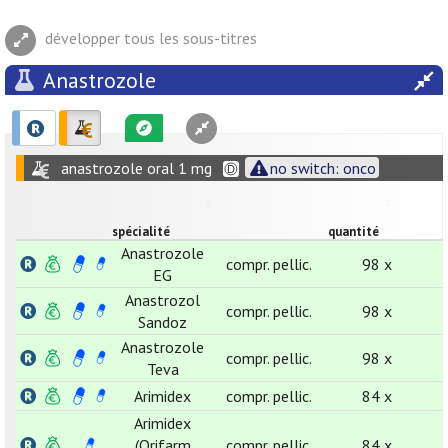
développer tous les sous-titres
Anastrozole
anastrozole oral 1 mg
no switch: onco
spécialité
quantité
Anastrozole
compr. pellic.
98 x
EG
Anastrozol
compr. pellic.
98 x
Sandoz
Anastrozole
compr. pellic.
98 x
Teva
Arimidex
compr. pellic.
84 x
Arimidex
(Orifarm
compr. pellic.
84 x