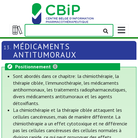
Afficher/m
la
Afficher/masquer
barre
la
MÉDICAMENTS
13.
de
table
ANTITUMORAUX
navigation
des
matières
Positionnement
Sont abordés dans ce chapitre: la chimiothérapie, la
thérapie ciblée, l’immunothérapie, les médicaments
antihormonaux, les traitements radiopharmaceutiques,
divers médicaments antitumoraux et les agents
détoxifiants.
La chimiothérapie et la thérapie ciblée attaquent les
cellules cancéreuses, mais de manière différente. La
chimiothérapie a un effet cytotoxique et ne différencie
pas les cellules cancéreuses des cellules normales à
division rapide, ce qui peut provoquer des effets