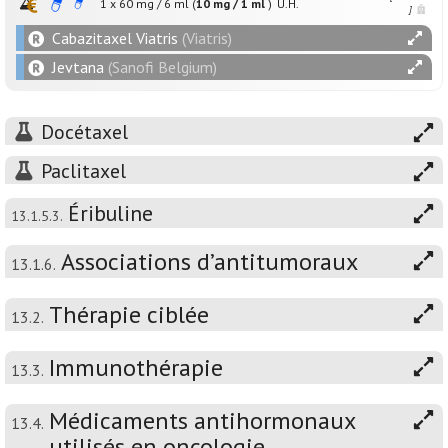
1 x
60
mg
/
6
ml
(
10 mg / 1 ml
)
U.H.
]
Cabazitaxel Viatris
(Viatris)
Jevtana
(Sanofi Belgium)
Docétaxel
Paclitaxel
Éribuline
13.1.5.3.
Associations d’antitumoraux
13.1.6.
Thérapie ciblée
13.2.
Immunothérapie
13.3.
Médicaments antihormonaux
13.4.
utilisés en oncologie