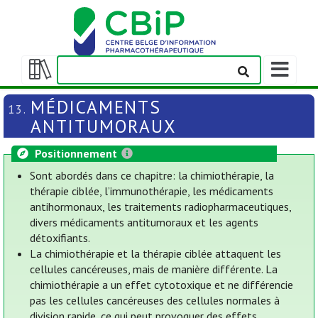
Afficher/m
la
Afficher/masquer
barre
la
MÉDICAMENTS
13.
de
table
ANTITUMORAUX
navigation
des
matières
Positionnement
Sont abordés dans ce chapitre: la chimiothérapie, la
thérapie ciblée, l’immunothérapie, les médicaments
antihormonaux, les traitements radiopharmaceutiques,
divers médicaments antitumoraux et les agents
détoxifiants.
La chimiothérapie et la thérapie ciblée attaquent les
cellules cancéreuses, mais de manière différente. La
chimiothérapie a un effet cytotoxique et ne différencie
pas les cellules cancéreuses des cellules normales à
division rapide, ce qui peut provoquer des effets