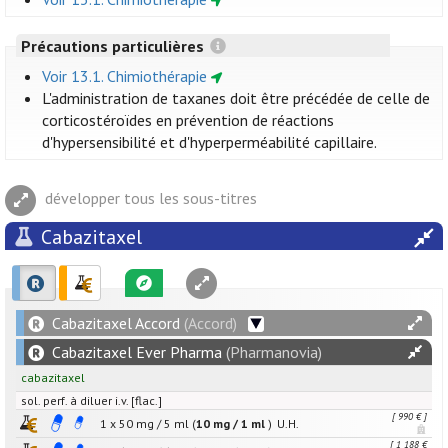
Précautions particulières
Voir 13.1. Chimiothérapie
L'administration de taxanes doit être précédée de celle de
corticostéroïdes en prévention de réactions
d'hypersensibilité et d'hyperperméabilité capillaire.
développer tous les sous-titres
Cabazitaxel
Cabazitaxel Accord
(Accord)
Cabazitaxel Ever Pharma
(Pharmanovia)
cabazitaxel
sol. perf. à diluer i.v. [flac.]
[ 990 € ]
1 x
50
mg
/
5
ml
(
10 mg / 1 ml
)
U.H.
[ 1 188 €