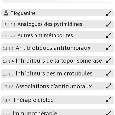
Tioguanine
Analogues des pyrimidines
13.1.2.3.
Autres antimétabolites
13.1.2.4.
Antibiotiques antitumoraux
13.1.3.
Inhibiteurs de la topo-isomérase
13.1.4.
Inhibiteurs des microtubules
13.1.5.
Associations d’antitumoraux
13.1.6.
Thérapie ciblée
13.2.
Immunothérapie
13.3.