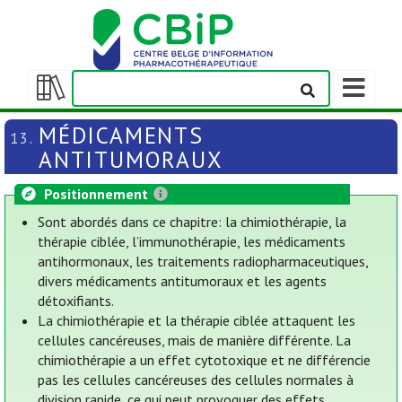
Afficher/m
la
Afficher/masquer
barre
la
MÉDICAMENTS
13.
de
table
ANTITUMORAUX
navigation
des
matières
Positionnement
Sont abordés dans ce chapitre: la chimiothérapie, la
thérapie ciblée, l’immunothérapie, les médicaments
antihormonaux, les traitements radiopharmaceutiques,
divers médicaments antitumoraux et les agents
détoxifiants.
La chimiothérapie et la thérapie ciblée attaquent les
cellules cancéreuses, mais de manière différente. La
chimiothérapie a un effet cytotoxique et ne différencie
pas les cellules cancéreuses des cellules normales à
division rapide, ce qui peut provoquer des effets