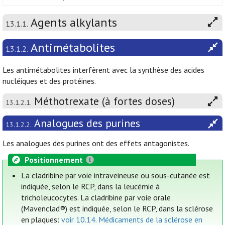
Agents alkylants
13.1.1.
Antimétabolites
13.1.2.
Les antimétabolites interfèrent avec la synthèse des acides
nucléiques et des protéines.
Méthotrexate (à fortes doses)
13.1.2.1.
Analogues des purines
13.1.2.2.
Les analogues des purines ont des effets antagonistes.
Positionnement
La cladribine par voie intraveineuse ou sous-cutanée est
indiquée, selon le RCP, dans la leucémie à
tricholeucocytes. La cladribine par voie orale
(Mavenclad®) est indiquée, selon le RCP, dans la sclérose
en plaques:
voir 10.14. Médicaments de la sclérose en