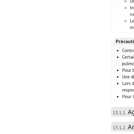
Un
In
va
Le
me
Précauti
Contr
Certa
pulmo
Pour 
Une d
Lors 
respe
Pour 
A
13.1.1.
A
13.1.2.