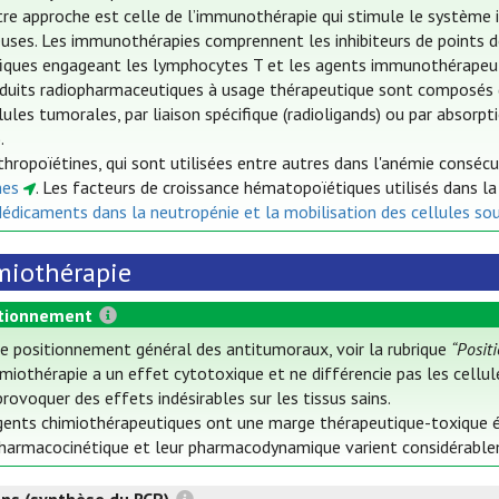
re approche est celle de l’immunothérapie qui stimule le système i
uses. Les immunothérapies comprennent les inhibiteurs de points de 
fiques engageant les lymphocytes T et les agents immunothérapeut
duits radiopharmaceutiques à usage thérapeutique sont composés d
lules tumorales, par liaison spécifique (radioligands) ou par absorp
.
thropoïétines, qui sont utilisées entre autres dans l'anémie conséc
nes
. Les facteurs de croissance hématopoïétiques utilisés dans l
Médicaments dans la neutropénie et la mobilisation des cellules so
miothérapie
tionnement
le positionnement général des antitumoraux, voir la rubrique
“Posit
miothérapie a un effet cytotoxique et ne différencie pas les cellul
rovoquer des effets indésirables sur les tissus sains.
gents chimiothérapeutiques ont une marge thérapeutique-toxique étr
pharmacocinétique et leur pharmacodynamique varient considérableme
ons (synthèse du RCP)