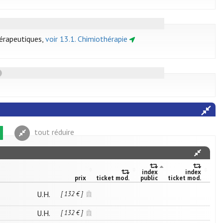
hérapeutiques,
voir 13.1. Chimiothérapie
tout réduire
index
index
prix
ticket mod.
public
ticket mod.
U.H.
[ 132 € ]
U.H.
[ 132 € ]