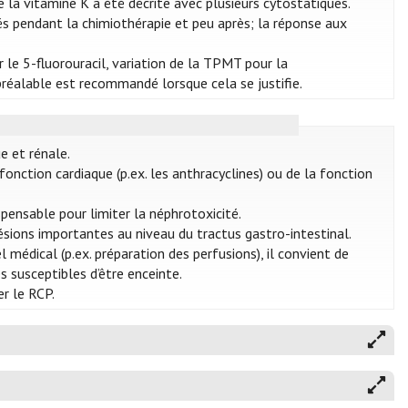
 la vitamine K a été décrite avec plusieurs cytostatiques.
ués pendant la chimiothérapie et peu après; la réponse aux
le 5-fluorouracil, variation de la TPMT pour la
réalable est recommandé lorsque cela se justifie.
e et rénale.
onction cardiaque (p.ex. les anthracyclines) ou de la fonction
pensable pour limiter la néphrotoxicité.
ésions importantes au niveau du tractus gastro-intestinal.
médical (p.ex. préparation des perfusions), il convient de
 susceptibles d’être enceinte.
r le RCP.