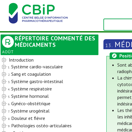
RÉPERTOIRE COMMENTÉ DES
MÉD
MÉDICAMENTS
13.
AOÛT
Posit
Introduction
Sont ab
Système cardio-vasculaire
1.
radioph
Sang et coagulation
2.
La chim
Système gastro-intestinal
3.
cytotox
Système respiratoire
4.
indésir
Système hormonal
permet 
5.
Gynéco-obstétrique
indésir
6.
Les thé
Système urogénital
7.
les inh
Douleur et fièvre
8.
médicam
Pathologies ostéo-articulaires
9.
médica