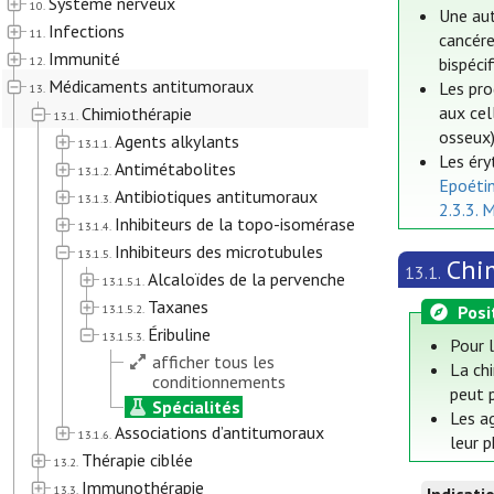
Système nerveux
10.
Une aut
Infections
11.
cancére
Immunité
12.
bispéci
Médicaments antitumoraux
Les pro
13.
aux cel
Chimiothérapie
13.1.
osseux)
Agents alkylants
13.1.1.
Les éry
Antimétabolites
13.1.2.
Epoéti
Antibiotiques antitumoraux
13.1.3.
2.3.3. 
Inhibiteurs de la topo-isomérase
13.1.4.
Inhibiteurs des microtubules
13.1.5.
Chi
13.1.
Alcaloïdes de la pervenche
13.1.5.1.
Taxanes
Posi
13.1.5.2.
Éribuline
13.1.5.3.
Pour 
afficher tous les
La chi
conditionnements
peut p
Spécialités
Les a
Associations d’antitumoraux
13.1.6.
leur 
Thérapie ciblée
13.2.
Immunothérapie
13.3.
Indicati