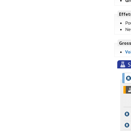
Gr
Effet
Po
Ne
Gross
Vo
S