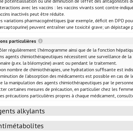
e potentialisation ou une diminution de l'effet des antagonistes de
teractions avec les vaccins : les vaccins vivants sont contre-indiq
ccins inactivés peut être réduite.
s variations pharmacogénétiques (par exemple, déficit en DPD pour 
rcaptopurine) peuvent entraîner une toxicité grave; un dépistage p
ons particulières
ôler régulièrement l'hémogramme ainsi que de la fonction hépatiqu
ins agents chimiothérapeutiques nécessitent une surveillance de la f
naire (p.ex. la bléomycine) avant ou pendant le traitement.
bon nombre de chimiothérapies, une hydratation suffisante est indis
iminution de l'absorption des médicaments est possible en cas de l
de la manipulation des agents chimiothérapeutiques par le personnel 
cter certaines mesures de précaution, en particulier chez les femmes
les précautions particulières propres à chaque médicament, consulte
gents alkylants
ntimétabolites