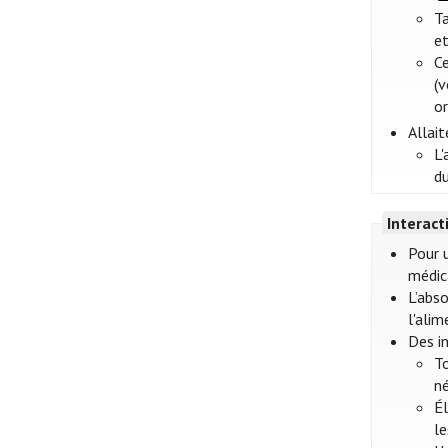
T
et
Ce
(
or
Allai
L
du
Interac
Pour 
médic
L’abs
l'alim
Des i
T
né
Él
l