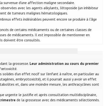
de la survenue d'une affection maligne secondaire.
bservées avec les agents alkylants, l’étoposide (un inhibiteur
alement de tumeurs malignes hématologiques.
mbreux effets indésirables peuvent encore se produire à l'âge
ononcés de certains médicaments ou de certaines classes de
ses de médicaments. Il est impossible de mentionner en
és doivent être consultés.
ndant la grossesse.
Leur administration au cours du premier
fœtoxicité.
solides d'un effet nocif sur l'enfant à naître, en particulier au
agènes, embryotoxicité), et il pourrait aussi y avoir un effet
imétabolites et, dans une moindre mesure, les anthracyclines sont
e urgente le justifie et après consultation multidisciplinaire,
trimestre
de la grossesse avec des médicaments sélectionnés.