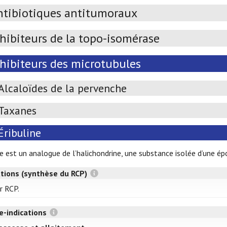
ntibiotiques antitumoraux
hibiteurs de la topo-isomérase
nhibiteurs des microtubules
Alcaloïdes de la pervenche
Taxanes
Éribuline
ine est un analogue de l’halichondrine, une substance isolée d’une é
ations (synthèse du RCP)
r RCP.
e-indications