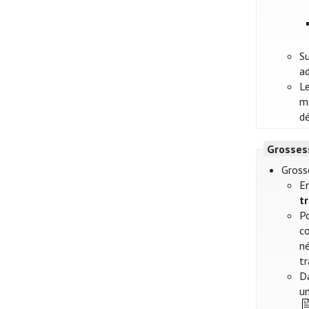
Su
ad
Le
m
dé
Grosses
Gross
En
t
Po
co
né
tr
Da
u