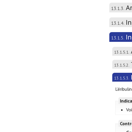
A
13.1.3.
In
13.1.4.
I
13.1.5.
13.1.5.1.
13.1.5.2.
13.1.5.3.
L’éribul
Indic
Voi
Contr