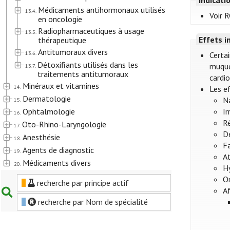
Médicaments antihormonaux utilisés
13.4.
Voir R
en oncologie
Radiopharmaceutiques à usage
13.5.
Effets i
thérapeutique
Antitumoraux divers
13.6.
Certai
Détoxifiants utilisés dans les
muque
13.7.
traitements antitumoraux
cardio
Minéraux et vitamines
14.
Les e
Dermatologie
N
15.
Ophtalmologie
Ir
16.
Ré
Oto-Rhino-Laryngologie
17.
Dé
Anesthésie
18.
Fa
Agents de diagnostic
19.
A
Médicaments divers
20.
H
Or
recherche par principe actif
A
recherche par Nom de spécialité