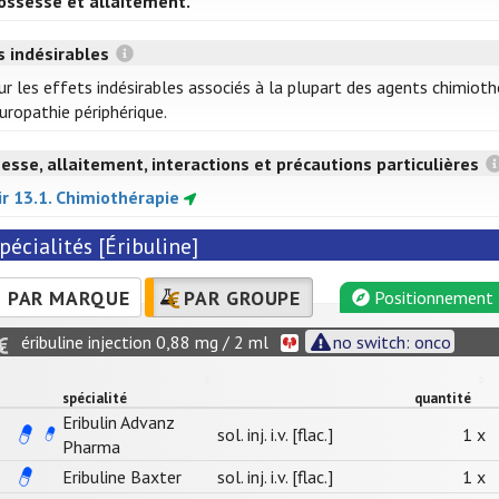
ossesse et allaitement.
s indésirables
ur les effets indésirables associés à la plupart des agents chimiot
uropathie périphérique.
esse, allaitement, interactions et précautions particulières
ir 13.1. Chimiothérapie
pécialités [Éribuline]
PAR MARQUE
PAR GROUPE
Positionnement
éribuline injection 0,88 mg / 2 ml
no switch: onco
spécialité
quantité
Eribulin Advanz
sol. inj. i.v. [flac.]
1 x
Pharma
Eribuline Baxter
sol. inj. i.v. [flac.]
1 x