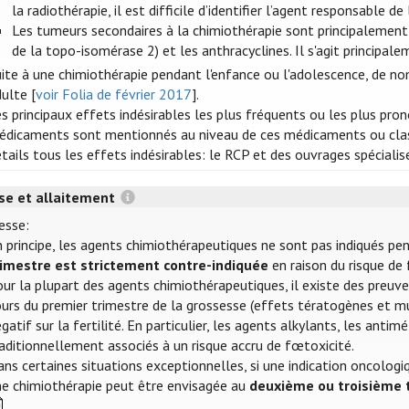
la radiothérapie, il est difficile d’identifier l’agent responsable 
Les tumeurs secondaires à la chimiothérapie sont principalement o
de la topo-isomérase 2) et les anthracyclines. Il s'agit princip
ite à une chimiothérapie pendant l'enfance ou l'adolescence, de no
ulte [
voir Folia de février 2017
].
s principaux effets indésirables les plus fréquents ou les plus pr
édicaments sont mentionnés au niveau de ces médicaments ou clas
tails tous les effets indésirables: le RCP et des ouvrages spécialis
se et allaitement
esse:
 principe, les agents chimiothérapeutiques ne sont pas indiqués pe
rimestre est strictement contre-indiquée
en raison du risque de 
ur la plupart des agents chimiothérapeutiques, il existe des preuves 
urs du premier trimestre de la grossesse (effets tératogènes et mut
gatif sur la fertilité. En particulier, les agents alkylants, les ant
aditionnellement associés à un risque accru de fœtoxicité.
ns certaines situations exceptionnelles, si une indication oncologiqu
ne chimiothérapie peut être envisagée au
deuxième ou troisième 