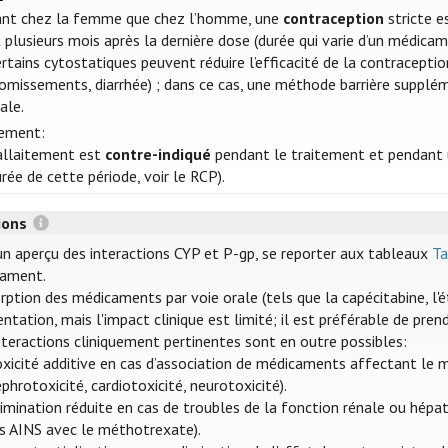
ant chez la femme que chez l’homme, une
contraception
stricte e
 plusieurs mois après la dernière dose (durée qui varie d’un médica
rtains cytostatiques peuvent réduire l’efficacité de la contracepti
vomissements, diarrhée) ; dans ce cas, une méthode barrière suppl
ale.
tement:
'allaitement est
contre-indiqué
pendant le traitement et pendant u
rée de cette période, voir le RCP).
tions
un aperçu des interactions CYP et P-gp, se reporter aux tableaux
Ta
ament.
orption des médicaments par voie orale (tels que la capécitabine, l
entation, mais l'impact clinique est limité; il est préférable de pre
nteractions cliniquement pertinentes sont en outre possibles:
oxicité additive en cas d’association de médicaments affectant le 
phrotoxicité, cardiotoxicité, neurotoxicité).
imination réduite en cas de troubles de la fonction rénale ou hépat
es AINS avec le méthotrexate).