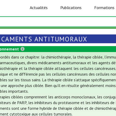
Actualités
Publications
Formations
ICAMENTS ANTITUMORAUX
ionnement
ordés dans ce chapitre: la chimiothérapie, la thérapie ciblée, l’i
armaceutiques, divers médicaments antitumoraux et les agents dét
iothérapie et la thérapie ciblée attaquent les cellules cancéreuses
ique et ne différencie pas les cellules cancéreuses des cellules nor
ables sur les tissus sains. La thérapie ciblée s’attaque spécifiquem
une approche plus ciblée. Bien qu'il en résulte généralement moins
ables importants.
rapies ciblées comprennent les anticorps monoclonaux, les conjugué
ibiteurs de PARP, les inhibiteurs du protéasome et les inhibiteurs de
ents sont une forme hybride de thérapie ciblée et de chimiothérapie
ment cytotoxique aux cellules tumorales.