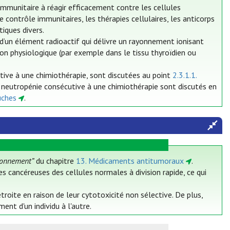
mmunitaire à réagir efficacement contre les cellules
contrôle immunitaires, les thérapies cellulaires, les anticorps
iques divers.
’un élément radioactif qui délivre un rayonnement ionisant
tion physiologique (par exemple dans le tissu thyroïdien ou
utive à une chimiothérapie, sont discutées au point
2.3.1.1.
a neutropénie consécutive à une chimiothérapie sont discutés en
uches
.
ionnement”
du chapitre
13. Médicaments antitumoraux
.
es cancéreuses des cellules normales à division rapide, ce qui
oite en raison de leur cytotoxicité non sélective. De plus,
nt d'un individu à l'autre.