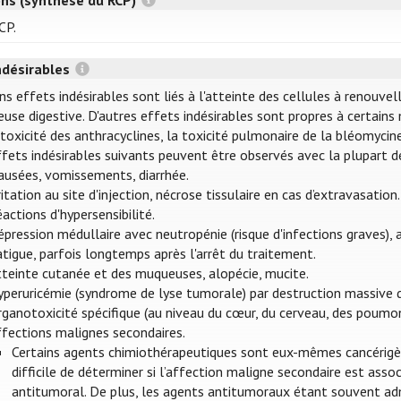
CP.
ndésirables
ns effets indésirables sont liés à l'atteinte des cellules à renouve
use digestive. D'autres effets indésirables sont propres à certains
toxicité des anthracyclines, la toxicité pulmonaire de la bléomycine,
ffets indésirables suivants peuvent être observés avec la plupart 
ausées, vomissements, diarrhée.
ritation au site d'injection, nécrose tissulaire en cas d’extravasation.
actions d'hypersensibilité.
pression médullaire avec neutropénie (risque d'infections graves),
tigue, parfois longtemps après l'arrêt du traitement.
tteinte cutanée et des muqueuses, alopécie, mucite.
yperuricémie (syndrome de lyse tumorale) par destruction massive d
ganotoxicité spécifique (au niveau du cœur, du cerveau, des poumons, d
ffections malignes secondaires.
Certains agents chimiothérapeutiques sont eux-mêmes cancérigènes
difficile de déterminer si l’affection maligne secondaire est ass
antitumoral. De plus, les agents antitumoraux étant souvent adm