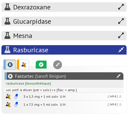
Dexrazoxane
Glucarpidase
Mesna
Rasburicase
Fasturtec
(Sanofi Belgium)
rasburicase
[
biosynthétique
]
sol. perf. à diluer (pdr + solv.) i.v. [flac. + amp.]
3 x
1,5
mg
+
1
ml
solv.
U.H.
[ 149 € ]
1 x
7,5
mg
+
5
ml
solv.
U.H.
[ 249 € ]