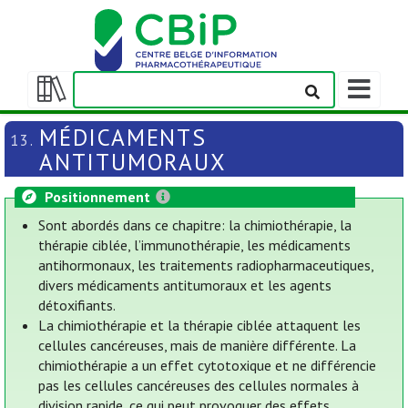
Afficher/m
la
Afficher/masquer
barre
la
MÉDICAMENTS
13.
de
table
ANTITUMORAUX
navigation
des
matières
Positionnement
Sont abordés dans ce chapitre: la chimiothérapie, la
thérapie ciblée, l’immunothérapie, les médicaments
antihormonaux, les traitements radiopharmaceutiques,
divers médicaments antitumoraux et les agents
détoxifiants.
La chimiothérapie et la thérapie ciblée attaquent les
cellules cancéreuses, mais de manière différente. La
chimiothérapie a un effet cytotoxique et ne différencie
pas les cellules cancéreuses des cellules normales à
division rapide, ce qui peut provoquer des effets