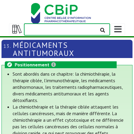
Afficher/m
la
Afficher/masquer
barre
la
MÉDICAMENTS
13.
de
table
ANTITUMORAUX
navigation
des
matières
Positionnement
Sont abordés dans ce chapitre: la chimiothérapie, la
thérapie ciblée, l’immunothérapie, les médicaments
antihormonaux, les traitements radiopharmaceutiques,
divers médicaments antitumoraux et les agents
détoxifiants.
La chimiothérapie et la thérapie ciblée attaquent les
cellules cancéreuses, mais de manière différente. La
chimiothérapie a un effet cytotoxique et ne différencie
pas les cellules cancéreuses des cellules normales à
division rapide, ce qui peut provoquer des effets