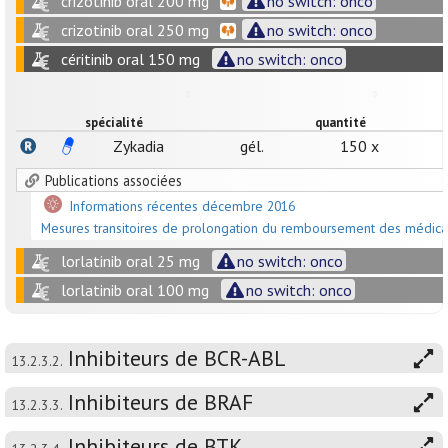
crizotinib oral 200 mg
no switch: onco
crizotinib oral 250 mg
no switch: onco
céritinib oral 150 mg
no switch: onco
spécialité
quantité
Zykadia
gél.
150 x
Publications associées
Informations récentes décembre 2016
Mesures transitoires de prolongation du remboursement des médica
lorlatinib oral 25 mg
no switch: onco
lorlatinib oral 100 mg
no switch: onco
Inhibiteurs de BCR-ABL
13.2.3.2.
Inhibiteurs de BRAF
13.2.3.3.
Inhibiteurs de BTK