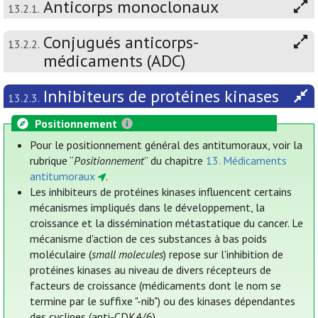
Anticorps monoclonaux
13.2.1.
Conjugués anticorps-
13.2.2.
médicaments (ADC)
Inhibiteurs de protéines kinases
13.2.3.
Positionnement
Pour le positionnement général des antitumoraux, voir la
rubrique “
Positionnement
” du chapitre
13. Médicaments
antitumoraux
.
Les inhibiteurs de protéines kinases influencent certains
mécanismes impliqués dans le développement, la
croissance et la dissémination métastatique du cancer. Le
mécanisme d'action de ces substances à bas poids
moléculaire (
small molecules
) repose sur l'inhibition de
protéines kinases au niveau de divers récepteurs de
facteurs de croissance (médicaments dont le nom se
termine par le suffixe "-nib") ou des kinases dépendantes
des cyclines (anti-CDK4/6).