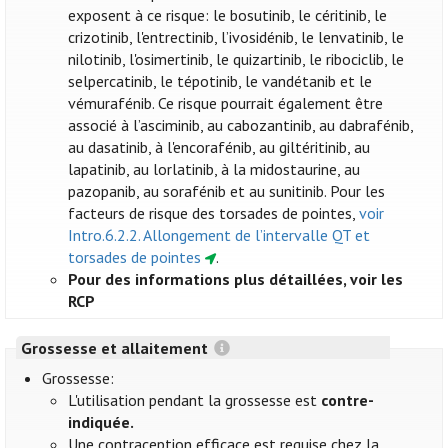
exposent à ce risque: le bosutinib, le céritinib, le
crizotinib, l'entrectinib, l’ivosidénib, le lenvatinib, le
nilotinib, l'osimertinib, le quizartinib, le ribociclib, le
selpercatinib, le tépotinib, le vandétanib et le
vémurafénib. Ce risque pourrait également être
associé à l’asciminib, au cabozantinib, au dabrafénib,
au dasatinib, à l'encorafénib, au giltéritinib, au
lapatinib, au lorlatinib, à la midostaurine, au
pazopanib, au sorafénib et au sunitinib. Pour les
facteurs de risque des torsades de pointes,
voir
Intro.6.2.2. Allongement de l’intervalle QT et
torsades de pointes
.
Pour des informations plus détaillées, voir les
RCP
Grossesse et allaitement
Grossesse:
L'utilisation pendant la grossesse est
contre-
indiquée.
Une contraception efficace est requise chez la