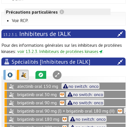
Précautions particulières
Voir RCP.
Inhibiteurs de l’ALK
13.2.3.1.
Pour des informations générales sur les inhibiteurs de protéines
kinases:
voir 13.2.3. Inhibiteurs de protéines kinases
.
Spécialités [Inhibiteurs de l’ALK]
alectinib oral 150 mg
no switch: onco
brigatinib oral 30 mg
no switch: onco
brigatinib oral 90 mg
no switch: onco
brigatinib oral 90 mg (I) + brigatinib oral 180 mg (II)
brigatinib oral 180 mg
no switch: onco