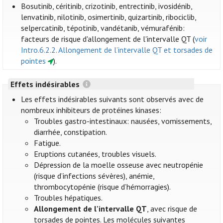
Bosutinib, céritinib, crizotinib, entrectinib, ivosidénib,
lenvatinib, nilotinib, osimertinib, quizartinib, ribociclib,
selpercatinib, tépotinib, vandétanib, vémurafénib:
facteurs de risque d'allongement de l'intervalle QT (
voir
Intro.6.2.2. Allongement de l’intervalle QT et torsades de
pointes
).
Effets indésirables
Les effets indésirables suivants sont observés avec de
nombreux inhibiteurs de protéines kinases:
Troubles gastro-intestinaux: nausées, vomissements,
diarrhée, constipation.
Fatigue.
Eruptions cutanées, troubles visuels.
Dépression de la moelle osseuse avec neutropénie
(risque d’infections sévères), anémie,
thrombocytopénie (risque d’hémorragies).
Troubles hépatiques.
Allongement de l'intervalle QT
, avec risque de
torsades de pointes. Les molécules suivantes