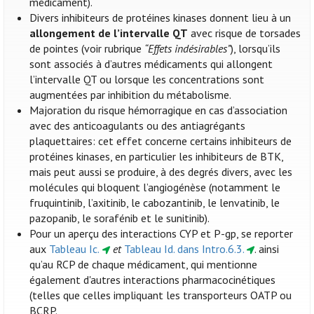
médicament).
Divers inhibiteurs de protéines kinases donnent lieu à un
allongement de l’intervalle QT
avec risque de torsades
de pointes (voir rubrique
“Effets indésirables”
), lorsqu’ils
sont associés à d’autres médicaments qui allongent
l’intervalle QT ou lorsque les concentrations sont
augmentées par inhibition du métabolisme.
Majoration du risque hémorragique en cas d’association
avec des anticoagulants ou des antiagrégants
plaquettaires: cet effet concerne certains inhibiteurs de
protéines kinases, en particulier les inhibiteurs de BTK,
mais peut aussi se produire, à des degrés divers, avec les
molécules qui bloquent l’angiogénèse (notamment le
fruquintinib, l’axitinib, le cabozantinib, le lenvatinib, le
pazopanib, le sorafénib et le sunitinib).
Pour un aperçu des interactions CYP et P-gp, se reporter
aux
Tableau Ic.
et
Tableau Id. dans Intro.6.3.
. ainsi
qu’au RCP de chaque médicament, qui mentionne
également d'autres interactions pharmacocinétiques
(telles que celles impliquant les transporteurs OATP ou
BCRP.