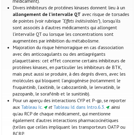
médicament).
Divers inhibiteurs de protéines kinases donnent lieu à un
allongement de l’intervalle QT
avec risque de torsades
de pointes (voir rubrique
“Effets indésirables”
), lorsqu’ils
sont associés à d’autres médicaments qui allongent
l’intervalle QT ou lorsque les concentrations sont
augmentées par inhibition du métabolisme.
Majoration du risque hémorragique en cas d’association
avec des anticoagulants ou des antiagrégants
plaquettaires: cet effet concerne certains inhibiteurs de
protéines kinases, en particulier les inhibiteurs de BTK,
mais peut aussi se produire, à des degrés divers, avec les
molécules qui bloquent l’angiogénèse (notamment le
fruquintinib, l’axitinib, le cabozantinib, le lenvatinib, le
pazopanib, le sorafénib et le sunitinib).
Pour un aperçu des interactions CYP et P-gp, se reporter
aux
Tableau Ic.
et
Tableau Id. dans Intro.6.3.
. ainsi
qu’au RCP de chaque médicament, qui mentionne
également d'autres interactions pharmacocinétiques
(telles que celles impliquant les transporteurs OATP ou
BCRP.