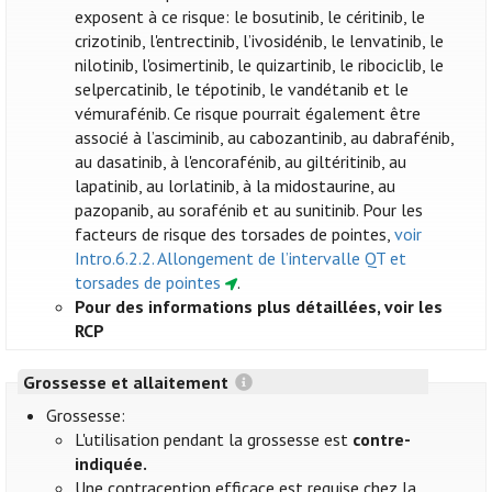
exposent à ce risque: le bosutinib, le céritinib, le
crizotinib, l'entrectinib, l’ivosidénib, le lenvatinib, le
nilotinib, l'osimertinib, le quizartinib, le ribociclib, le
selpercatinib, le tépotinib, le vandétanib et le
vémurafénib. Ce risque pourrait également être
associé à l’asciminib, au cabozantinib, au dabrafénib,
au dasatinib, à l'encorafénib, au giltéritinib, au
lapatinib, au lorlatinib, à la midostaurine, au
pazopanib, au sorafénib et au sunitinib. Pour les
facteurs de risque des torsades de pointes,
voir
Intro.6.2.2. Allongement de l’intervalle QT et
torsades de pointes
.
Pour des informations plus détaillées, voir les
RCP
Grossesse et allaitement
Grossesse:
L'utilisation pendant la grossesse est
contre-
indiquée.
Une contraception efficace est requise chez la