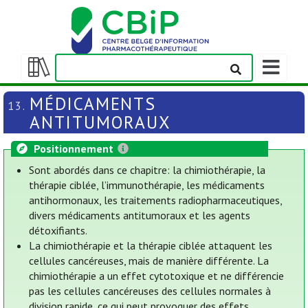
Afficher/m
la
Afficher/masquer
barre
la
MÉDICAMENTS
13.
de
table
ANTITUMORAUX
navigation
des
matières
Positionnement
Sont abordés dans ce chapitre: la chimiothérapie, la
thérapie ciblée, l’immunothérapie, les médicaments
antihormonaux, les traitements radiopharmaceutiques,
divers médicaments antitumoraux et les agents
détoxifiants.
La chimiothérapie et la thérapie ciblée attaquent les
cellules cancéreuses, mais de manière différente. La
chimiothérapie a un effet cytotoxique et ne différencie
pas les cellules cancéreuses des cellules normales à
division rapide, ce qui peut provoquer des effets