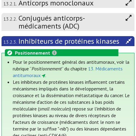
Anticorps monoclonaux
13.2.1.
Conjugués anticorps-
13.2.2.
médicaments (ADC)
Inhibiteurs de protéines kinases
13.2.3.
Positionnement
Pour le positionnement général des antitumoraux, voir la
rubrique “
Positionnement
” du chapitre
13. Médicaments
antitumoraux
.
Les inhibiteurs de protéines kinases influencent certains
mécanismes impliqués dans le développement, la
croissance et la dissémination métastatique du cancer. Le
mécanisme d'action de ces substances à bas poids
moléculaire (
small molecules
) repose sur l'inhibition de
protéines kinases au niveau de divers récepteurs de
facteurs de croissance (médicaments dont le nom se
termine par le suffixe "-nib") ou des kinases dépendantes
des cyclines (anti-CDK4/6).