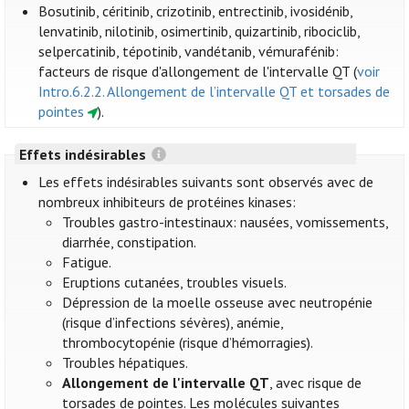
Bosutinib, céritinib, crizotinib, entrectinib, ivosidénib,
lenvatinib, nilotinib, osimertinib, quizartinib, ribociclib,
selpercatinib, tépotinib, vandétanib, vémurafénib:
facteurs de risque d'allongement de l'intervalle QT (
voir
Intro.6.2.2. Allongement de l’intervalle QT et torsades de
pointes
).
Effets indésirables
Les effets indésirables suivants sont observés avec de
nombreux inhibiteurs de protéines kinases:
Troubles gastro-intestinaux: nausées, vomissements,
diarrhée, constipation.
Fatigue.
Eruptions cutanées, troubles visuels.
Dépression de la moelle osseuse avec neutropénie
(risque d’infections sévères), anémie,
thrombocytopénie (risque d’hémorragies).
Troubles hépatiques.
Allongement de l'intervalle QT
, avec risque de
torsades de pointes. Les molécules suivantes