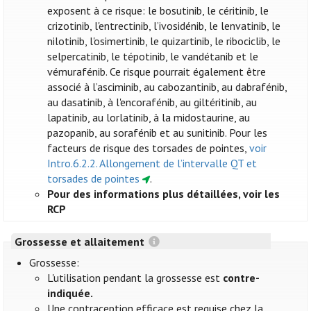
exposent à ce risque: le bosutinib, le céritinib, le
crizotinib, l'entrectinib, l’ivosidénib, le lenvatinib, le
nilotinib, l'osimertinib, le quizartinib, le ribociclib, le
selpercatinib, le tépotinib, le vandétanib et le
vémurafénib. Ce risque pourrait également être
associé à l’asciminib, au cabozantinib, au dabrafénib,
au dasatinib, à l'encorafénib, au giltéritinib, au
lapatinib, au lorlatinib, à la midostaurine, au
pazopanib, au sorafénib et au sunitinib. Pour les
facteurs de risque des torsades de pointes,
voir
Intro.6.2.2. Allongement de l’intervalle QT et
torsades de pointes
.
Pour des informations plus détaillées, voir les
RCP
Grossesse et allaitement
Grossesse:
L'utilisation pendant la grossesse est
contre-
indiquée.
Une contraception efficace est requise chez la