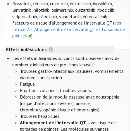
Bosutinib, céritinib, crizotinib, entrectinib, ivosidénib,
lenvatinib, nilotinib, osimertinib, quizartinib, ribociclib,
selpercatinib, tépotinib, vandétanib, vémurafénib:
facteurs de risque d'allongement de l'intervalle QT (
voir
Intro.6.2.2. Allongement de l’intervalle QT et torsades de
pointes
).
Effets indésirables
Les effets indésirables suivants sont observés avec de
nombreux inhibiteurs de protéines kinases:
Troubles gastro-intestinaux: nausées, vomissements,
diarrhée, constipation.
Fatigue.
Eruptions cutanées, troubles visuels.
Dépression de la moelle osseuse avec neutropénie
(risque d’infections sévères), anémie,
thrombocytopénie (risque d’hémorragies).
Troubles hépatiques.
Allongement de l'intervalle QT
, avec risque de
torsades de pointes. Les molécules suivantes