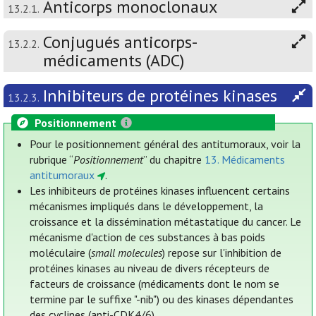
Anticorps monoclonaux
13.2.1.
Conjugués anticorps-
13.2.2.
médicaments (ADC)
Inhibiteurs de protéines kinases
13.2.3.
Positionnement
Pour le positionnement général des antitumoraux, voir la
rubrique “
Positionnement
” du chapitre
13. Médicaments
antitumoraux
.
Les inhibiteurs de protéines kinases influencent certains
mécanismes impliqués dans le développement, la
croissance et la dissémination métastatique du cancer. Le
mécanisme d'action de ces substances à bas poids
moléculaire (
small molecules
) repose sur l'inhibition de
protéines kinases au niveau de divers récepteurs de
facteurs de croissance (médicaments dont le nom se
termine par le suffixe "-nib") ou des kinases dépendantes
des cyclines (anti-CDK4/6).