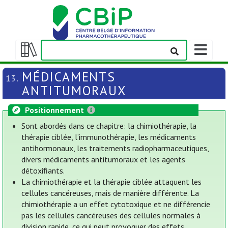
Afficher/m
la
Afficher/masquer
barre
la
MÉDICAMENTS
13.
de
table
ANTITUMORAUX
navigation
des
matières
Positionnement
Sont abordés dans ce chapitre: la chimiothérapie, la
thérapie ciblée, l’immunothérapie, les médicaments
antihormonaux, les traitements radiopharmaceutiques,
divers médicaments antitumoraux et les agents
détoxifiants.
La chimiothérapie et la thérapie ciblée attaquent les
cellules cancéreuses, mais de manière différente. La
chimiothérapie a un effet cytotoxique et ne différencie
pas les cellules cancéreuses des cellules normales à
division rapide, ce qui peut provoquer des effets