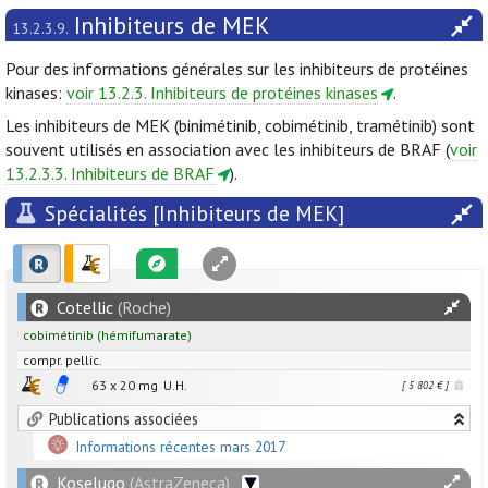
Inhibiteurs de MEK
13.2.3.9.
Pour des informations générales sur les inhibiteurs de protéines
kinases:
voir 13.2.3. Inhibiteurs de protéines kinases
.
Les inhibiteurs de MEK (binimétinib, cobimétinib, tramétinib) sont
souvent utilisés en association avec les inhibiteurs de BRAF (
voir
13.2.3.3. Inhibiteurs de BRAF
).
Spécialités [Inhibiteurs de MEK]
Cotellic
(Roche)
cobimétinib
(hémifumarate)
compr. pellic.
63 x
20
mg
U.H.
[ 5 802 € ]
Publications associées
Informations récentes mars 2017
Koselugo
(AstraZeneca)