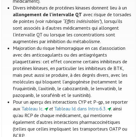
médicament).
Divers inhibiteurs de protéines kinases donnent lieu à un
allongement de l’intervalle QT
avec risque de torsades
de pointes (voir rubrique
“Effets indésirables”
), lorsqu’ils
sont associés à d’autres médicaments qui allongent
l’intervalle QT ou lorsque les concentrations sont
augmentées par inhibition du métabolisme.
Majoration du risque hémorragique en cas d’association
avec des anticoagulants ou des antiagrégants
plaquettaires: cet effet concerne certains inhibiteurs de
protéines kinases, en particulier les inhibiteurs de BTK,
mais peut aussi se produire, à des degrés divers, avec les
molécules qui bloquent l’angiogénèse (notamment le
fruquintinib, l’axitinib, le cabozantinib, le lenvatinib, le
pazopanib, le sorafénib et le sunitinib).
Pour un aperçu des interactions CYP et P-gp, se reporter
aux
Tableau Ic.
et
Tableau Id. dans Intro.6.3.
. ainsi
qu’au RCP de chaque médicament, qui mentionne
également d'autres interactions pharmacocinétiques
(telles que celles impliquant les transporteurs OATP ou
BCRP.