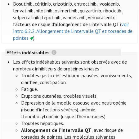
Bosutinib, céritinib, crizotinib, entrectinib, ivosidénib,
lenvatinib, nilotinib, osimertinib, quizartinib, ribociclib,
selpercatinib, tépotinib, vandétanib, vémurafénib:
facteurs de risque d'allongement de l'intervalle QT (
voir
Intro.6.2.2. Allongement de l’intervalle QT et torsades de
pointes
).
Effets indésirables
Les effets indésirables suivants sont observés avec de
nombreux inhibiteurs de protéines kinases:
Troubles gastro-intestinaux: nausées, vomissements,
diarrhée, constipation.
Fatigue.
Eruptions cutanées, troubles visuels.
Dépression de la moelle osseuse avec neutropénie
(risque d’infections sévères), anémie,
thrombocytopénie (risque d’hémorragies).
Troubles hépatiques.
Allongement de l'intervalle QT
, avec risque de
torsades de pointes. Les molécules suivantes