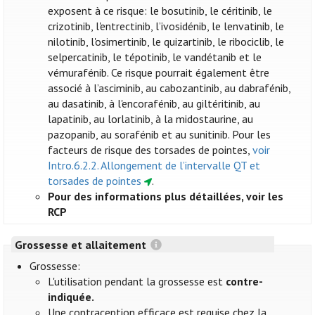
exposent à ce risque: le bosutinib, le céritinib, le
crizotinib, l'entrectinib, l’ivosidénib, le lenvatinib, le
nilotinib, l'osimertinib, le quizartinib, le ribociclib, le
selpercatinib, le tépotinib, le vandétanib et le
vémurafénib. Ce risque pourrait également être
associé à l’asciminib, au cabozantinib, au dabrafénib,
au dasatinib, à l'encorafénib, au giltéritinib, au
lapatinib, au lorlatinib, à la midostaurine, au
pazopanib, au sorafénib et au sunitinib. Pour les
facteurs de risque des torsades de pointes,
voir
Intro.6.2.2. Allongement de l’intervalle QT et
torsades de pointes
.
Pour des informations plus détaillées, voir les
RCP
Grossesse et allaitement
Grossesse:
L'utilisation pendant la grossesse est
contre-
indiquée.
Une contraception efficace est requise chez la