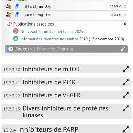
84 x
15
mg
U.H.
[ 2 268 € ]
28 x
45
mg
U.H.
[ 2 268 € ]
Publications associées
Nouveautés médicaments mai 2025
Informations récentes novembre 2019
(12 novembre 2019)
Spexotras
(Novartis Pharma)
Inhibiteurs de mTOR
13.2.3.10.
Inhibiteurs de PI3K
13.2.3.11.
Inhibiteurs de VEGFR
13.2.3.12.
Divers inhibiteurs de protéines
13.2.3.13.
kinases
Inhibiteurs de PARP
13.2.4.