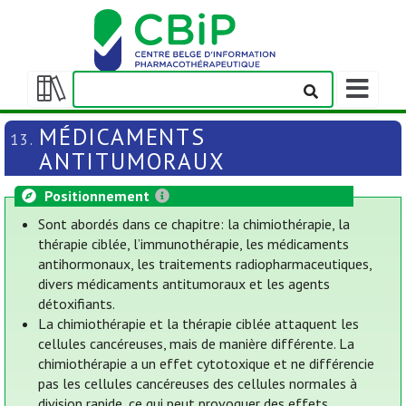
Afficher/m
la
Afficher/masquer
barre
la
MÉDICAMENTS
13.
de
table
ANTITUMORAUX
navigation
des
matières
Positionnement
Sont abordés dans ce chapitre: la chimiothérapie, la
thérapie ciblée, l’immunothérapie, les médicaments
antihormonaux, les traitements radiopharmaceutiques,
divers médicaments antitumoraux et les agents
détoxifiants.
La chimiothérapie et la thérapie ciblée attaquent les
cellules cancéreuses, mais de manière différente. La
chimiothérapie a un effet cytotoxique et ne différencie
pas les cellules cancéreuses des cellules normales à
division rapide, ce qui peut provoquer des effets