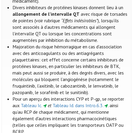
médicament).
Divers inhibiteurs de protéines kinases donnent lieu à un
allongement de l’intervalle QT
avec risque de torsades
de pointes (voir rubrique
“Effets indésirables”
), lorsqu’ils
sont associés à d’autres médicaments qui allongent
l’intervalle QT ou lorsque les concentrations sont
augmentées par inhibition du métabolisme.
Majoration du risque hémorragique en cas d’association
avec des anticoagulants ou des antiagrégants
plaquettaires: cet effet concerne certains inhibiteurs de
protéines kinases, en particulier les inhibiteurs de BTK,
mais peut aussi se produire, à des degrés divers, avec les
molécules qui bloquent l’angiogénèse (notamment le
fruquintinib, l’axitinib, le cabozantinib, le lenvatinib, le
pazopanib, le sorafénib et le sunitinib).
Pour un aperçu des interactions CYP et P-gp, se reporter
aux
Tableau Ic.
et
Tableau Id. dans Intro.6.3.
. ainsi
qu’au RCP de chaque médicament, qui mentionne
également d'autres interactions pharmacocinétiques
(telles que celles impliquant les transporteurs OATP ou
BCRP.