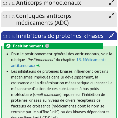
Anticorps monoclonaux
13.2.1.
Conjugués anticorps-
13.2.2.
médicaments (ADC)
Inhibiteurs de protéines kinases
13.2.3.
Positionnement
Pour le positionnement général des antitumoraux, voir la
rubrique “
Positionnement
” du chapitre
13. Médicaments
antitumoraux
.
Les inhibiteurs de protéines kinases influencent certains
mécanismes impliqués dans le développement, la
croissance et la dissémination métastatique du cancer. Le
mécanisme d'action de ces substances à bas poids
moléculaire (
small molecules
) repose sur l'inhibition de
protéines kinases au niveau de divers récepteurs de
facteurs de croissance (médicaments dont le nom se
termine par le suffixe "-nib") ou des kinases dépendantes
des cyclines (anti-CDK4/6).