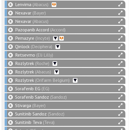
Lenvima
(Abacus)
Nexavar
(Bayer)
Nexavar
(Abacus)
Pazopanib Accord
(Accord)
Pemazyre
(Incyte)
Qinlock
(Deciphera)
Retsevmo
(Eli Lilly)
Rozlytrek
(Roche)
Rozlytrek
(Abacus)
Rozlytrek
(Orifarm Belgium)
Sorafenib EG
(EG)
Sorafenib Sandoz
(Sandoz)
Stivarga
(Bayer)
Sunitinib Sandoz
(Sandoz)
Sunitinib Teva
(Teva)