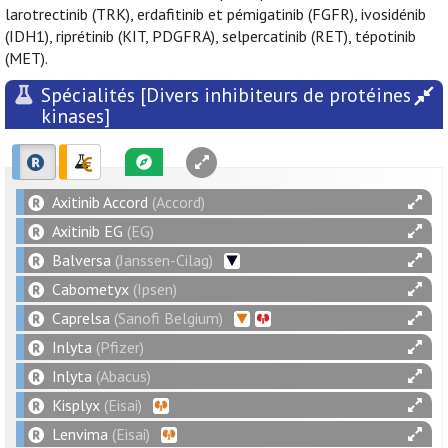
larotrectinib (TRK), erdafitinib et pémigatinib (FGFR), ivosidénib
(IDH1), riprétinib (KIT, PDGFRA), selpercatinib (RET), tépotinib
(MET).
Spécialités [Divers inhibiteurs de protéines
kinases]
Axitinib Accord
(Accord)
Axitinib EG
(EG)
Balversa
(Janssen-Cilag)
Cabometyx
(Ipsen)
Caprelsa
(Sanofi Belgium)
Inlyta
(Pfizer)
Inlyta
(Abacus)
Kisplyx
(Eisai)
Lenvima
(Eisai)