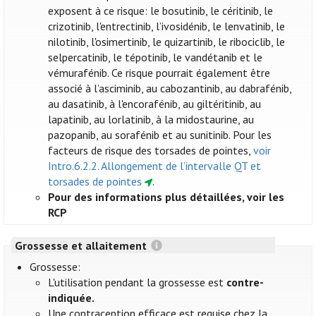
exposent à ce risque: le bosutinib, le céritinib, le
crizotinib, l'entrectinib, l’ivosidénib, le lenvatinib, le
nilotinib, l'osimertinib, le quizartinib, le ribociclib, le
selpercatinib, le tépotinib, le vandétanib et le
vémurafénib. Ce risque pourrait également être
associé à l’asciminib, au cabozantinib, au dabrafénib,
au dasatinib, à l'encorafénib, au giltéritinib, au
lapatinib, au lorlatinib, à la midostaurine, au
pazopanib, au sorafénib et au sunitinib. Pour les
facteurs de risque des torsades de pointes,
voir
Intro.6.2.2. Allongement de l’intervalle QT et
torsades de pointes
.
Pour des informations plus détaillées, voir les
RCP
Grossesse et allaitement
Grossesse:
L'utilisation pendant la grossesse est
contre-
indiquée.
Une contraception efficace est requise chez la