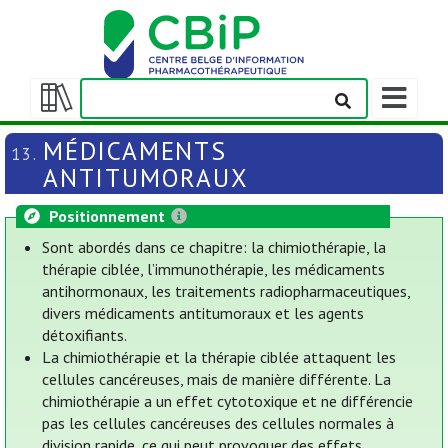
Afficher/m
la
Afficher/masquer
barre
la
MÉDICAMENTS
13.
de
table
ANTITUMORAUX
navigation
des
matières
Positionnement
Sont abordés dans ce chapitre: la chimiothérapie, la
thérapie ciblée, l’immunothérapie, les médicaments
antihormonaux, les traitements radiopharmaceutiques,
divers médicaments antitumoraux et les agents
détoxifiants.
La chimiothérapie et la thérapie ciblée attaquent les
cellules cancéreuses, mais de manière différente. La
chimiothérapie a un effet cytotoxique et ne différencie
pas les cellules cancéreuses des cellules normales à
division rapide, ce qui peut provoquer des effets