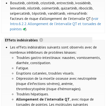
Bosutinib, céritinib, crizotinib, entrectinib, ivosidénib,
lenvatinib, nilotinib, osimertinib, quizartinib, ribociclib,
selpercatinib, tépotinib, vandétanib, vémurafénib:
facteurs de risque d'allongement de l'intervalle QT (
voir
Intro.6.2.2. Allongement de l’intervalle QT et torsades de
pointes
).
Effets indésirables
Les effets indésirables suivants sont observés avec de
nombreux inhibiteurs de protéines kinases:
Troubles gastro-intestinaux: nausées, vomissements,
diarrhée, constipation.
Fatigue.
Eruptions cutanées, troubles visuels.
Dépression de la moelle osseuse avec neutropénie
(risque d’infections sévères), anémie,
thrombocytopénie (risque d’hémorragies).
Troubles hépatiques.
Allongement de l'intervalle QT
, avec risque de
torsades de pointes. Les molécules suivantes