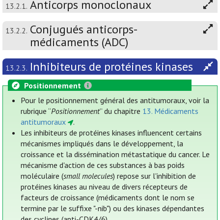
Anticorps monoclonaux
13.2.1.
Conjugués anticorps-
13.2.2.
médicaments (ADC)
Inhibiteurs de protéines kinases
13.2.3.
Positionnement
Pour le positionnement général des antitumoraux, voir la
rubrique “
Positionnement
” du chapitre
13. Médicaments
antitumoraux
.
Les inhibiteurs de protéines kinases influencent certains
mécanismes impliqués dans le développement, la
croissance et la dissémination métastatique du cancer. Le
mécanisme d'action de ces substances à bas poids
moléculaire (
small molecules
) repose sur l'inhibition de
protéines kinases au niveau de divers récepteurs de
facteurs de croissance (médicaments dont le nom se
termine par le suffixe "-nib") ou des kinases dépendantes
des cyclines (anti-CDK4/6).