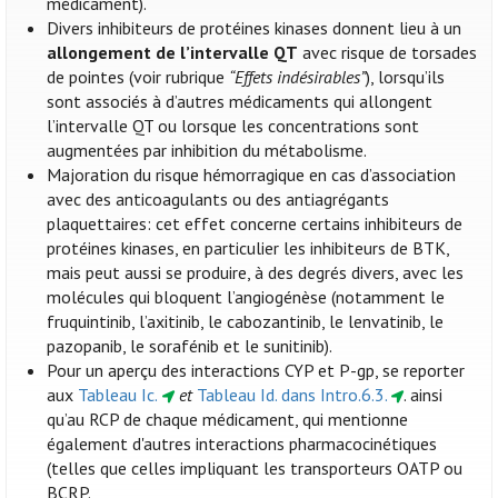
médicament).
Divers inhibiteurs de protéines kinases donnent lieu à un
allongement de l’intervalle QT
avec risque de torsades
de pointes (voir rubrique
“Effets indésirables”
), lorsqu’ils
sont associés à d’autres médicaments qui allongent
l’intervalle QT ou lorsque les concentrations sont
augmentées par inhibition du métabolisme.
Majoration du risque hémorragique en cas d’association
avec des anticoagulants ou des antiagrégants
plaquettaires: cet effet concerne certains inhibiteurs de
protéines kinases, en particulier les inhibiteurs de BTK,
mais peut aussi se produire, à des degrés divers, avec les
molécules qui bloquent l’angiogénèse (notamment le
fruquintinib, l’axitinib, le cabozantinib, le lenvatinib, le
pazopanib, le sorafénib et le sunitinib).
Pour un aperçu des interactions CYP et P-gp, se reporter
aux
Tableau Ic.
et
Tableau Id. dans Intro.6.3.
. ainsi
qu’au RCP de chaque médicament, qui mentionne
également d'autres interactions pharmacocinétiques
(telles que celles impliquant les transporteurs OATP ou
BCRP.