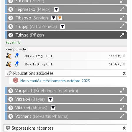
Sutent
(Pfizer)
Tepmetko
(Merck)
Tibsovo
(Servier)
Truqap
(AstraZeneca)
Tukysa
(Pfizer)
tucatinib
compr. pellic.
88 x
50
mg
U.H.
[ 1 516 € ]
84 x
150
mg
U.H.
[ 4 342 € ]
Publications associées
Nouveautés médicaments octobre 2023
Vargatef
(Boehringer Ingelheim)
Vitrakvi
(Bayer)
Vitrakvi
(Abacus)
Votrient
(Novartis Pharma)
Suppressions récentes