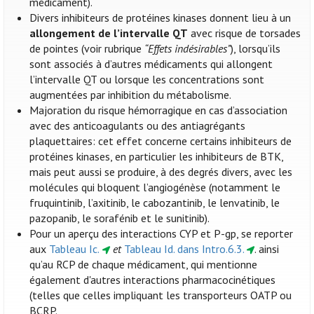
médicament).
Divers inhibiteurs de protéines kinases donnent lieu à un
allongement de l’intervalle QT
avec risque de torsades
de pointes (voir rubrique
“Effets indésirables”
), lorsqu’ils
sont associés à d’autres médicaments qui allongent
l’intervalle QT ou lorsque les concentrations sont
augmentées par inhibition du métabolisme.
Majoration du risque hémorragique en cas d’association
avec des anticoagulants ou des antiagrégants
plaquettaires: cet effet concerne certains inhibiteurs de
protéines kinases, en particulier les inhibiteurs de BTK,
mais peut aussi se produire, à des degrés divers, avec les
molécules qui bloquent l’angiogénèse (notamment le
fruquintinib, l’axitinib, le cabozantinib, le lenvatinib, le
pazopanib, le sorafénib et le sunitinib).
Pour un aperçu des interactions CYP et P-gp, se reporter
aux
Tableau Ic.
et
Tableau Id. dans Intro.6.3.
. ainsi
qu’au RCP de chaque médicament, qui mentionne
également d'autres interactions pharmacocinétiques
(telles que celles impliquant les transporteurs OATP ou
BCRP.