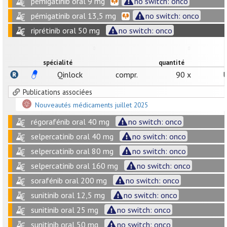
pémigatinib oral 9 mg
no switch: onco
pémigatinib oral 13,5 mg
no switch: onco
riprétinib oral 50 mg
no switch: onco
spécialité
quantité
Qinlock
compr.
90 x
U
Publications associées
Nouveautés médicaments juillet 2025
régorafénib oral 40 mg
no switch: onco
selpercatinib oral 40 mg
no switch: onco
selpercatinib oral 80 mg
no switch: onco
selpercatinib oral 160 mg
no switch: onco
sorafénib oral 200 mg
no switch: onco
sunitinib oral 12,5 mg
no switch: onco
sunitinib oral 25 mg
no switch: onco
sunitinib oral 50 mg
no switch: onco