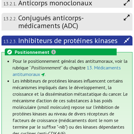
Anticorps monoclonaux
13.2.1.
Conjugués anticorps-
13.2.2.
médicaments (ADC)
Inhibiteurs de protéines kinases
13.2.3.
Positionnement
Pour le positionnement général des antitumoraux, voir la
rubrique “
Positionnement
” du chapitre
13. Médicaments
antitumoraux
.
Les inhibiteurs de protéines kinases influencent certains
mécanismes impliqués dans le développement, la
croissance et la dissémination métastatique du cancer. Le
mécanisme d'action de ces substances à bas poids
moléculaire (
small molecules
) repose sur l'inhibition de
protéines kinases au niveau de divers récepteurs de
facteurs de croissance (médicaments dont le nom se
termine par le suffixe "-nib") ou des kinases dépendantes
des cyclines (anti-CDK4/6).