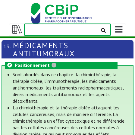
Afficher/m
la
Afficher/masquer
barre
la
MÉDICAMENTS
13.
de
table
ANTITUMORAUX
navigation
des
matières
Positionnement
Sont abordés dans ce chapitre: la chimiothérapie, la
thérapie ciblée, l’immunothérapie, les médicaments
antihormonaux, les traitements radiopharmaceutiques,
divers médicaments antitumoraux et les agents
détoxifiants.
La chimiothérapie et la thérapie ciblée attaquent les
cellules cancéreuses, mais de manière différente. La
chimiothérapie a un effet cytotoxique et ne différencie
pas les cellules cancéreuses des cellules normales à
division rapide, ce qui peut provoquer des effets