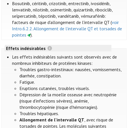
Bosutinib, céritinib, crizotinib, entrectinib, ivosidénib,
lenvatinib, nilotinib, osimertinib, quizartinib, ribociclib,
selpercatinib, tépotinib, vandétanib, vémurafénib:
facteurs de risque d'allongement de l'intervalle QT (
voir
Intro.6.2.2. Allongement de l’intervalle QT et torsades de
pointes
).
Effets indésirables
Les effets indésirables suivants sont observés avec de
nombreux inhibiteurs de protéines kinases:
Troubles gastro-intestinaux: nausées, vomissements,
diarrhée, constipation.
Fatigue.
Eruptions cutanées, troubles visuels.
Dépression de la moelle osseuse avec neutropénie
(risque d’infections sévères), anémie,
thrombocytopénie (risque d’hémorragies).
Troubles hépatiques.
Allongement de l'intervalle QT
, avec risque de
torsades de pointes. Les molécules suivantes