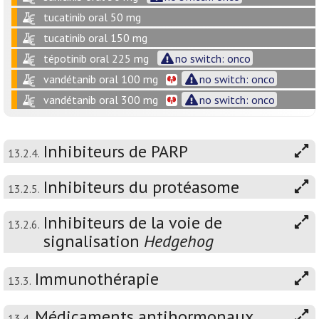
tucatinib oral 50 mg
tucatinib oral 150 mg
tépotinib oral 225 mg
no switch: onco
vandétanib oral 100 mg
no switch: onco
vandétanib oral 300 mg
no switch: onco
Inhibiteurs de PARP
13.2.4.
Inhibiteurs du protéasome
13.2.5.
Inhibiteurs de la voie de
13.2.6.
signalisation
Hedgehog
Immunothérapie
13.3.
Médicaments antihormonaux
13.4.