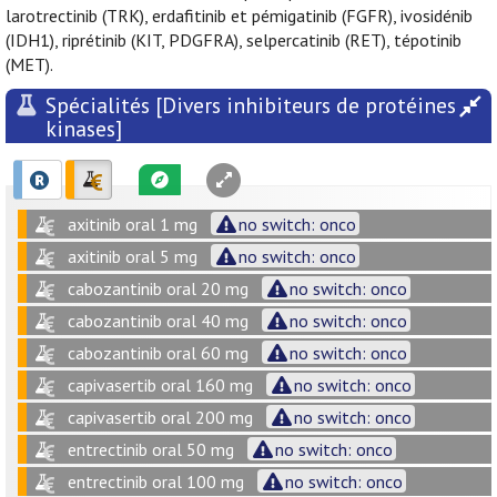
larotrectinib (TRK), erdafitinib et pémigatinib (FGFR), ivosidénib
(IDH1), riprétinib (KIT, PDGFRA), selpercatinib (RET), tépotinib
(MET).
Spécialités [Divers inhibiteurs de protéines
kinases]
axitinib oral 1 mg
no switch: onco
axitinib oral 5 mg
no switch: onco
cabozantinib oral 20 mg
no switch: onco
cabozantinib oral 40 mg
no switch: onco
cabozantinib oral 60 mg
no switch: onco
capivasertib oral 160 mg
no switch: onco
capivasertib oral 200 mg
no switch: onco
entrectinib oral 50 mg
no switch: onco
entrectinib oral 100 mg
no switch: onco