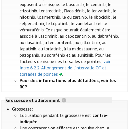
exposent à ce risque: le bosutinib, le céritinib, le
crizotinib, l'entrectinib, l’ivosidénib, le lenvatinib, le
nilotinib, l'osimertinib, le quizartinib, le ribociclib, le
selpercatinib, le tépotinib, le vandétanib et le
vémurafénib. Ce risque pourrait également être
associé à l’asciminib, au cabozantinib, au dabrafénib,
au dasatinib, à l'encorafénib, au giltéritinib, au
lapatinib, au lorlatinib, à la midostaurine, au
pazopanib, au sorafénib et au sunitinib. Pour les
facteurs de risque des torsades de pointes,
voir
Intro.6.2.2. Allongement de l’intervalle QT et
torsades de pointes
.
Pour des informations plus détaillées, voir les
RCP
Grossesse et allaitement
Grossesse:
L'utilisation pendant la grossesse est
contre-
indiquée.
Une contraception efficace est requise chez la