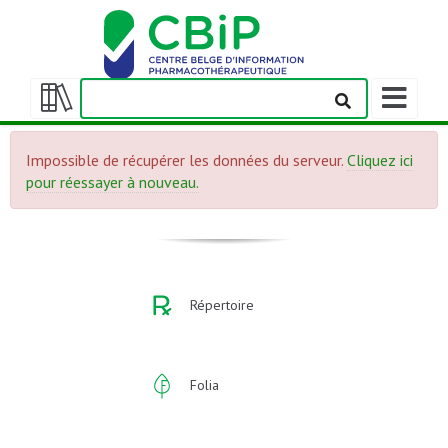
Afficher/m
la
Afficher/masquer
barre
la
de
Impossible de récupérer les données du serveur.
Cliquez ici
table
navigation
pour réessayer à nouveau.
des
matières
Répertoire
Folia