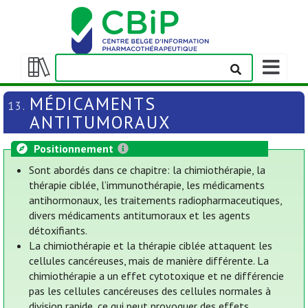
Afficher/m
la
Afficher/masquer
barre
la
MÉDICAMENTS
13.
de
table
ANTITUMORAUX
navigation
des
matières
Positionnement
Sont abordés dans ce chapitre: la chimiothérapie, la
thérapie ciblée, l’immunothérapie, les médicaments
antihormonaux, les traitements radiopharmaceutiques,
divers médicaments antitumoraux et les agents
détoxifiants.
La chimiothérapie et la thérapie ciblée attaquent les
cellules cancéreuses, mais de manière différente. La
chimiothérapie a un effet cytotoxique et ne différencie
pas les cellules cancéreuses des cellules normales à
division rapide, ce qui peut provoquer des effets