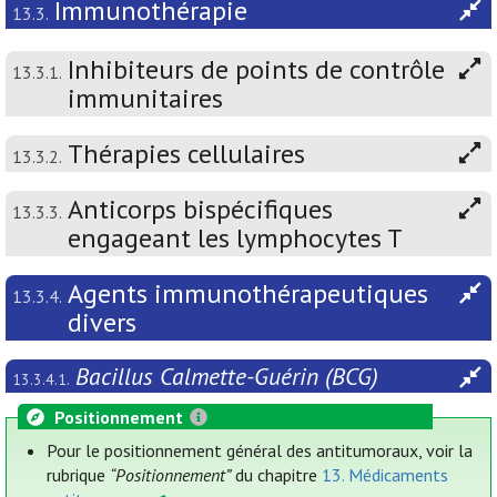
Immunothérapie
13.3.
Inhibiteurs de points de contrôle
13.3.1.
immunitaires
Thérapies cellulaires
13.3.2.
Anticorps bispécifiques
13.3.3.
engageant les lymphocytes T
Agents immunothérapeutiques
13.3.4.
divers
Bacillus Calmette-Guérin (BCG)
13.3.4.1.
Positionnement
Pour le positionnement général des antitumoraux, voir la
rubrique
“Positionnement”
du chapitre
13. Médicaments