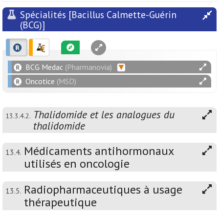
Spécialités [Bacillus Calmette-Guérin
(BCG)]
BCG Medac
(Pharmanovia)
Oncotice
(MSD)
Thalidomide et les analogues du
13.3.4.2.
thalidomide
Médicaments antihormonaux
13.4.
utilisés en oncologie
Radiopharmaceutiques à usage
13.5.
thérapeutique