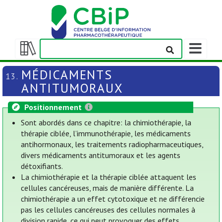
Afficher/m
la
Afficher/masquer
barre
la
MÉDICAMENTS
13.
de
table
ANTITUMORAUX
navigation
des
matières
Positionnement
Sont abordés dans ce chapitre: la chimiothérapie, la
thérapie ciblée, l’immunothérapie, les médicaments
antihormonaux, les traitements radiopharmaceutiques,
divers médicaments antitumoraux et les agents
détoxifiants.
La chimiothérapie et la thérapie ciblée attaquent les
cellules cancéreuses, mais de manière différente. La
chimiothérapie a un effet cytotoxique et ne différencie
pas les cellules cancéreuses des cellules normales à
division rapide, ce qui peut provoquer des effets