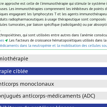
re approche est celle de l’immunothérapie qui stimule le système i
uses. Les immunothérapies comprennent les inhibiteurs de points de 
fiques engageant les lymphocytes T et les agents immunothérapeut
duits radiopharmaceutiques à usage thérapeutique sont composés d
lules tumorales, par liaison spécifique (radioligands) ou par absorp
.
thropoïétines, qui sont utilisées entre autres dans l'anémie conséc
nes
. Les facteurs de croissance hématopoïétiques utilisés dans l
Médicaments dans la neutropénie et la mobilisation des cellules so
miothérapie
apie ciblée
nticorps monoclonaux
onjugués anticorps-médicaments (ADC)