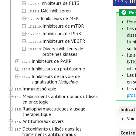
In
13.2.3.
Inhibiteurs de FLT3
13.2.3.7.
JAK-inhibitoren
13.2.3.8.
Pos
Inhibiteurs de MEK
13.2.3.9.
Pour
Inhibiteurs de mTOR
13.2.3.10.
Les 
Inhibiteurs de PI3K
13.2.3.11.
diss
Inhibiteurs de VEGFR
l'in
13.2.3.12.
suff
Divers inhibiteurs de
13.2.3.13.
protéines kinases
Ils 
Inhibiteurs de PARP
BTK,
13.2.4.
inhi
Inhibiteurs du protéasome
13.2.5.
Les 
Inhibiteurs de la voie de
13.2.6.
signalisation
Hedgehog
en s
Les 
Immunothérapie
13.3.
prot
Médicaments antihormonaux utilisés
13.4.
en oncologie
Radiopharmaceutiques à usage
Indica
13.5.
thérapeutique
Voir
Antitumoraux divers
13.6.
Détoxifiants utilisés dans les
13.7.
Contre
traitements antitumoraux