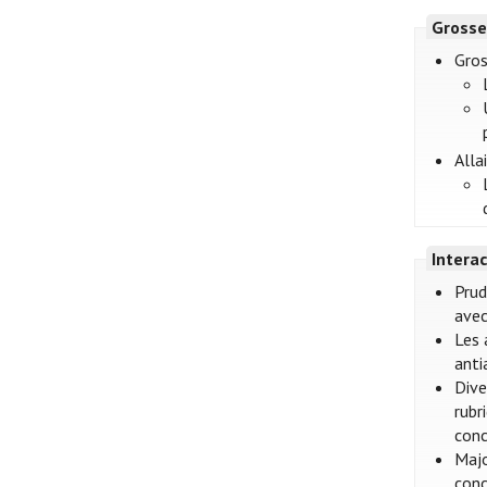
Grosse
Gros
Alla
Intera
Prud
avec
Les 
anti
Dive
rubr
conc
Majo
conc