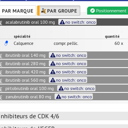
PAR MARQUE
PAR GROUPE
Positionnement
acalabrutinib oral 100 mg
no switch: onco
spécialité
quantité
Calquence
compr. pellic.
60 x
ibrutinib oral 140 mg
no switch: onco
ibrutinib oral 280 mg
no switch: onco
ibrutinib oral 420 mg
no switch: onco
ibrutinib oral 560 mg
no switch: onco
pirtobrutinib oral 100 mg
no switch: onco
zanubrutinib oral 80 mg
no switch: onco
Inhibiteurs de CDK 4/6