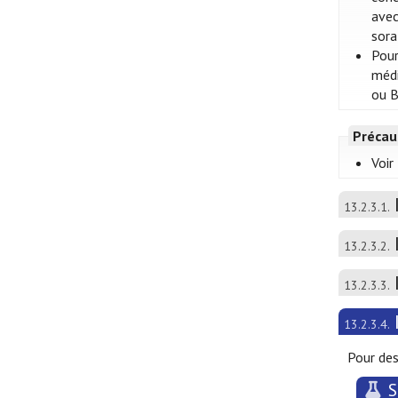
avec
sora
Pour
médi
ou 
Précau
Voir
13.2.3.1.
13.2.3.2.
13.2.3.3.
13.2.3.4.
Pour des
S