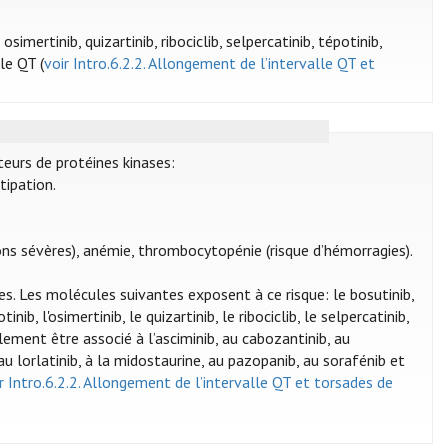
, osimertinib, quizartinib, ribociclib, selpercatinib, tépotinib,
le QT (
voir Intro.6.2.2. Allongement de l’intervalle QT et
teurs de protéines kinases:
tipation.
ons sévères), anémie, thrombocytopénie (risque d’hémorragies).
es. Les molécules suivantes exposent à ce risque: le bosutinib,
lotinib, l'osimertinib, le quizartinib, le ribociclib, le selpercatinib,
lement être associé à l’asciminib, au cabozantinib, au
, au lorlatinib, à la midostaurine, au pazopanib, au sorafénib et
r Intro.6.2.2. Allongement de l’intervalle QT et torsades de