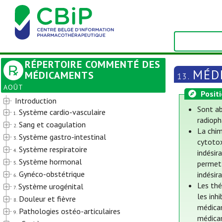
RÉPERTOIRE COMMENTÉ DES
MÉD
MÉDICAMENTS
13.
AOÛT
Posit
Introduction
Sont ab
Système cardio-vasculaire
1.
radioph
Sang et coagulation
2.
La chim
Système gastro-intestinal
3.
cytotox
Système respiratoire
4.
indésir
Système hormonal
permet 
5.
Gynéco-obstétrique
indésir
6.
Les thé
Système urogénital
7.
les inh
Douleur et fièvre
8.
médicam
Pathologies ostéo-articulaires
9.
médica