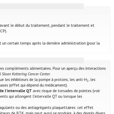
avant le début du traitement, pendant le traitement et
RCP).
un certain temps après la dernière administration (pour la
res compléments alimentaires. Pour un aperçu des interactions
 Sloan Kettering Cancer Center
.
ue les inhibiteurs de la pompe à protons, les anti-H
, les
2
kinases (effet qui dépend du médicament).
e l’intervalle QT
avec risque de torsades de pointes (voir
ments qui allongent l’intervalle QT ou lorsque les
agulants ou des antiagrégants plaquettaires: cet effet
ibiteurs de BTK, mais peut aussi se produire, à des degrés divers,