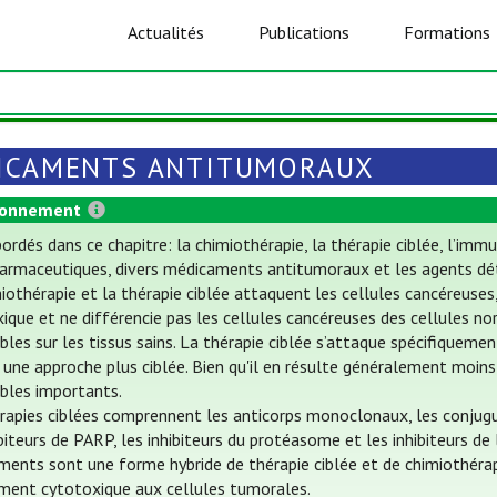
Actualités
Publications
Formations
ICAMENTS ANTITUMORAUX
ionnement
ordés dans ce chapitre: la chimiothérapie, la thérapie ciblée, l’i
armaceutiques, divers médicaments antitumoraux et les agents dét
iothérapie et la thérapie ciblée attaquent les cellules cancéreuses
ique et ne différencie pas les cellules cancéreuses des cellules nor
ables sur les tissus sains. La thérapie ciblée s’attaque spécifiquem
une approche plus ciblée. Bien qu'il en résulte généralement moins
ables importants.
rapies ciblées comprennent les anticorps monoclonaux, les conjugué
ibiteurs de PARP, les inhibiteurs du protéasome et les inhibiteurs de
ents sont une forme hybride de thérapie ciblée et de chimiothérapie
ment cytotoxique aux cellules tumorales.