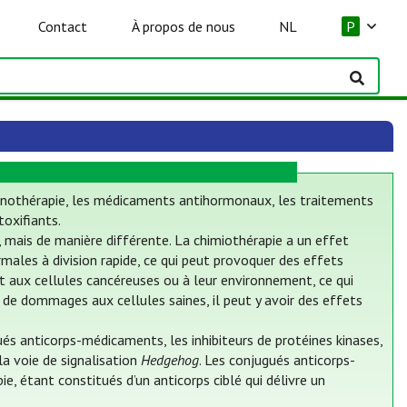
Contact
À propos de nous
NL
P
mmunothérapie, les médicaments antihormonaux, les traitements
oxifiants.
, mais de manière différente. La chimiothérapie a un effet
males à division rapide, ce qui peut provoquer des effets
ent aux cellules cancéreuses ou à leur environnement, ce qui
 de dommages aux cellules saines, il peut y avoir des effets
s anticorps-médicaments, les inhibiteurs de protéines kinases,
 la voie de signalisation
Hedgehog
. Les conjugués anticorps-
, étant constitués d’un anticorps ciblé qui délivre un