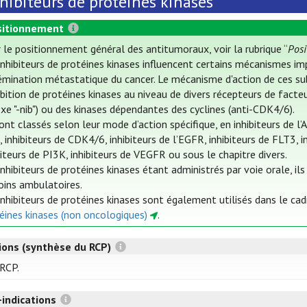
hibiteurs de protéines kinases
itionnement
 le positionnement général des antitumoraux, voir la rubrique “
Pos
inhibiteurs de protéines kinases influencent certains mécanismes im
émination métastatique du cancer. Le mécanisme d'action de ces su
hibition de protéines kinases au niveau de divers récepteurs de fac
ixe "-nib") ou des kinases dépendantes des cyclines (anti-CDK4/6).
sont classés selon leur mode d’action spécifique, en inhibiteurs de l’
 inhibiteurs de CDK4/6, inhibiteurs de l’EGFR, inhibiteurs de FLT3, i
biteurs de PI3K, inhibiteurs de VEGFR ou sous le chapitre divers.
inhibiteurs de protéines kinases étant administrés par voie orale, i
oins ambulatoires.
inhibiteurs de protéines kinases sont également utilisés dans le ca
éines kinases (non oncologiques)
.
tions (synthèse du RCP)
 RCP.
-indications