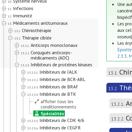
Système nerveux
10.
Une aut
Infections
11.
cancére
Immunité
12.
bispéci
Médicaments antitumoraux
Les pro
13.
aux cel
Chimiothérapie
13.1.
osseux)
Thérapie ciblée
13.2.
Les éry
Anticorps monoclonaux
13.2.1.
Epoéti
Conjugués anticorps-
13.2.2.
2.3.3. 
médicaments (ADC)
Inhibiteurs de protéines kinases
13.2.3.
Chi
Inhibiteurs de l’ALK
13.1.
13.2.3.1.
Inhibiteurs de BCR-ABL
13.2.3.2.
Thér
Inhibiteurs de BRAF
13.2.3.3.
13.2.
Inhibiteurs de BTK
13.2.3.4.
afficher tous les
A
13.2.1.
conditionnements
Spécialités
C
13.2.2.
Inhibiteurs de CDK 4/6
13.2.3.5.
Inhibiteurs de l’EGFR
13.2.3.6.