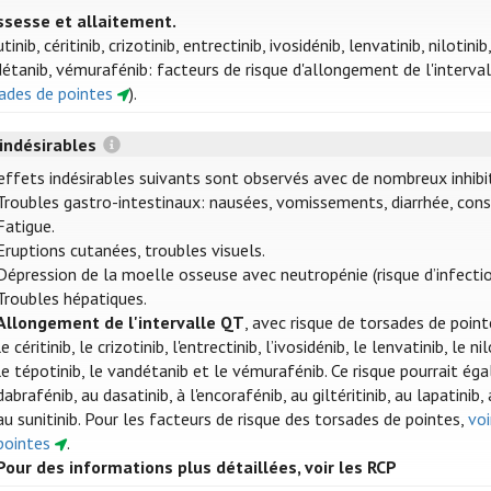
ssesse et allaitement.
inib, céritinib, crizotinib, entrectinib, ivosidénib, lenvatinib, nilotinib
étanib, vémurafénib: facteurs de risque d'allongement de l'interval
ades de pointes
).
 indésirables
effets indésirables suivants sont observés avec de nombreux inhibi
Troubles gastro-intestinaux: nausées, vomissements, diarrhée, cons
Fatigue.
Eruptions cutanées, troubles visuels.
Dépression de la moelle osseuse avec neutropénie (risque d’infecti
Troubles hépatiques.
Allongement de l'intervalle QT
, avec risque de torsades de point
le céritinib, le crizotinib, l'entrectinib, l’ivosidénib, le lenvatinib, le ni
le tépotinib, le vandétanib et le vémurafénib. Ce risque pourrait éga
dabrafénib, au dasatinib, à l'encorafénib, au giltéritinib, au lapatinib
au sunitinib. Pour les facteurs de risque des torsades de pointes,
voi
pointes
.
Pour des informations plus détaillées, voir les RCP