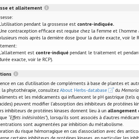
sse et allaitement
sesse:
L'utilisation pendant la grossesse est
contre-indiquée.
Une contraception efficace est requise chez la femme et l’homme 
plusieurs mois après la dernière dose (pour la durée exacte, voir le 
itement:
L'allaitement est
contre-indiqué
pendant le traitement et pendant 
durée exacte, voir le RCP).
ctions
ence en cas d'utilisation de compléments à base de plantes et aut
 la phytothérapie, consultez
About Herbs-database
du
Memorial
aliments et les médicaments qui influencent le pH gastrique (tels q
acides) peuvent modifier l'absorption des inhibiteurs de protéines 
rs inhibiteurs de protéines kinases donnent lieu à un
allongement d
ique
“Effets indésirables”
), lorsqu’ils sont associés à d’autres médica
entrations sont augmentées par inhibition du métabolisme.
ration du risque hémorragique en cas d’association avec des antico
erne certains inhibiteurs de protéines kinases, en particulier les inh