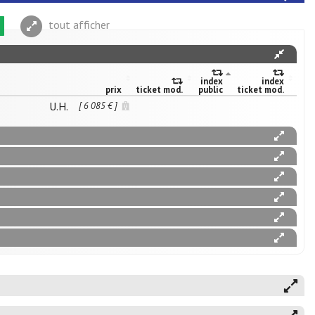
tout afficher
index
index
prix
ticket mod.
public
ticket mod.
U.H.
[ 6 085 € ]