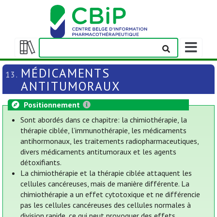
Afficher/m
la
Afficher/masquer
barre
la
MÉDICAMENTS
13.
de
table
ANTITUMORAUX
navigation
des
matières
Positionnement
Sont abordés dans ce chapitre: la chimiothérapie, la
thérapie ciblée, l’immunothérapie, les médicaments
antihormonaux, les traitements radiopharmaceutiques,
divers médicaments antitumoraux et les agents
détoxifiants.
La chimiothérapie et la thérapie ciblée attaquent les
cellules cancéreuses, mais de manière différente. La
chimiothérapie a un effet cytotoxique et ne différencie
pas les cellules cancéreuses des cellules normales à
division rapide, ce qui peut provoquer des effets