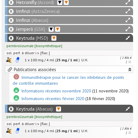
Hetronifly
(Accord)
Imfinzi
(AstraZeneca)
Imfinzi
(Abacus)
Jemperli
(GSK)
Keytruda
(MSD)
pembrolizumab
[
biosynthétique
]
sol. perf. à diluer i.v. [flac.]
[ 2 806 €
1 x
100
mg
/
4
ml
(
25 mg / 1 ml
)
U.H.
]
Publications associées
Immunothérapie pour le cancer: les inhibiteurs de points
de contrôle immunitaires
Informations récentes novembre 2020
(11 novembre 2020)
Informations récentes février 2020
(18 février 2020)
Keytruda
(Abacus)
pembrolizumab
[
biosynthétique
]
sol. perf. à diluer i.v. [flac.]
[ 2 806 €
1 x
100
mg
/
4
ml
(
25 mg / 1 ml
)
U.H.
]