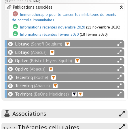
(distribution parallèle)
Publications associées
Immunothérapie pour le cancer: les inhibiteurs de points
de contrôle immunitaires
Informations récentes novembre 2020
(11 novembre 2020)
Informations récentes février 2020
(18 février 2020)
Libtayo
(Sanofi Belgium)
Libtayo
(Abacus)
Opdivo
(Bristol-Myers Squibb)
Opdivo
(Abacus)
Tecentriq
(Roche)
Tecentriq
(Abacus)
Tevimbra
(BeOne Medicines)
Associations
Thérapies cellulaires
13.3.2.