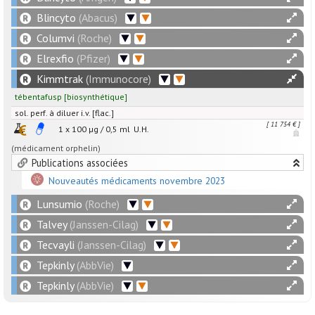
Blincyto
(Abacus)
Columvi
(Roche)
Elrexfio
(Pfizer)
Kimmtrak
(Immunocore)
tébentafusp
[
biosynthétique
]
sol. perf. à diluer i.v. [flac.]
[ 11 754 € ]
1 x
100
µg
/
0,5
ml
U.H.
(médicament orphelin)
Publications associées
Nouveautés médicaments novembre 2023
Lunsumio
(Roche)
Talvey
(Janssen-Cilag)
Tecvayli
(Janssen-Cilag)
Tepkinly
(AbbVie)
Tepkinly
(AbbVie)