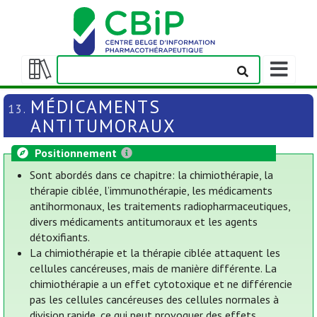
Afficher/m
la
Afficher/masquer
barre
la
MÉDICAMENTS
13.
de
table
ANTITUMORAUX
navigation
des
matières
Positionnement
Sont abordés dans ce chapitre: la chimiothérapie, la
thérapie ciblée, l’immunothérapie, les médicaments
antihormonaux, les traitements radiopharmaceutiques,
divers médicaments antitumoraux et les agents
détoxifiants.
La chimiothérapie et la thérapie ciblée attaquent les
cellules cancéreuses, mais de manière différente. La
chimiothérapie a un effet cytotoxique et ne différencie
pas les cellules cancéreuses des cellules normales à
division rapide, ce qui peut provoquer des effets