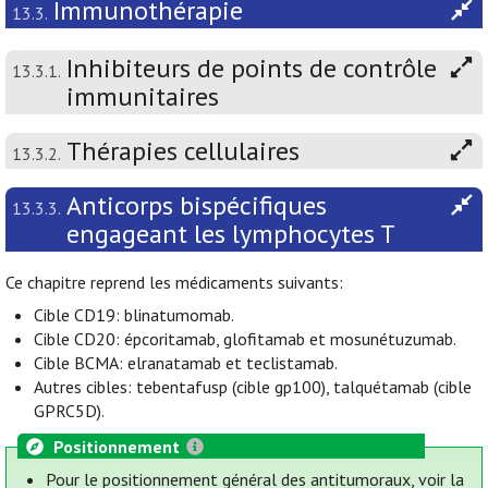
Immunothérapie
13.3.
Inhibiteurs de points de contrôle
13.3.1.
immunitaires
Thérapies cellulaires
13.3.2.
Anticorps bispécifiques
13.3.3.
engageant les lymphocytes T
Ce chapitre reprend les médicaments suivants:
Cible CD19: blinatumomab.
Cible CD20: épcoritamab, glofitamab et mosunétuzumab.
Cible BCMA: elranatamab et teclistamab.
Autres cibles: tebentafusp (cible gp100), talquétamab (cible
GPRC5D).
Positionnement
Pour le positionnement général des antitumoraux, voir la