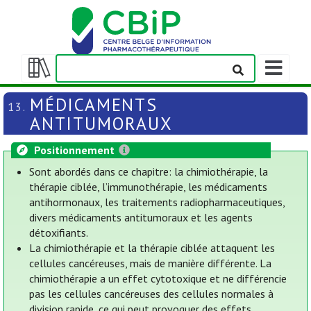
Afficher/m
la
Afficher/masquer
barre
la
MÉDICAMENTS
13.
de
table
ANTITUMORAUX
navigation
des
matières
Positionnement
Sont abordés dans ce chapitre: la chimiothérapie, la
thérapie ciblée, l’immunothérapie, les médicaments
antihormonaux, les traitements radiopharmaceutiques,
divers médicaments antitumoraux et les agents
détoxifiants.
La chimiothérapie et la thérapie ciblée attaquent les
cellules cancéreuses, mais de manière différente. La
chimiothérapie a un effet cytotoxique et ne différencie
pas les cellules cancéreuses des cellules normales à
division rapide, ce qui peut provoquer des effets