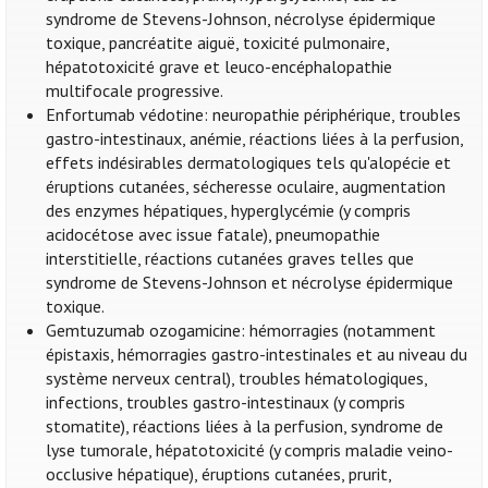
syndrome de Stevens-Johnson, nécrolyse épidermique
toxique, pancréatite aiguë, toxicité pulmonaire,
hépatotoxicité grave et leuco-encéphalopathie
multifocale progressive.
Enfortumab védotine: neuropathie périphérique, troubles
gastro-intestinaux, anémie, réactions liées à la perfusion,
effets indésirables dermatologiques tels qu'alopécie et
éruptions cutanées, sécheresse oculaire, augmentation
des enzymes hépatiques, hyperglycémie (y compris
acidocétose avec issue fatale), pneumopathie
interstitielle, réactions cutanées graves telles que
syndrome de Stevens-Johnson et nécrolyse épidermique
toxique.
Gemtuzumab ozogamicine: hémorragies (notamment
épistaxis, hémorragies gastro-intestinales et au niveau du
système nerveux central), troubles hématologiques,
infections, troubles gastro-intestinaux (y compris
stomatite), réactions liées à la perfusion, syndrome de
lyse tumorale, hépatotoxicité (y compris maladie veino-
occlusive hépatique), éruptions cutanées, prurit,