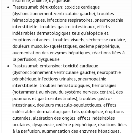
insomnie, anxiété, dysgueusie.
Trastuzumab déruxtécan: toxicité cardiaque
(dysfonctionnement ventriculaire gauche), troubles
hématologiques, infections respiratoires, pneumopathie
interstitielle, troubles gastro-intestinaux, effets
indésirables dermatologiques tels qu'alopécie et
éruptions cutanées, troubles visuels, sécheresse oculaire,
douleurs musculo-squelettiques, œdème périphérique,
augmentation des enzymes hépatiques, réactions liées à
la perfusion, dysgueusie.
Trastuzumab emtansine: toxicité cardiaque
(dysfonctionnement ventriculaire gauche), neuropathie
périphérique, infections urinaires, pneumopathie
interstitielle, troubles hématologiques, hémorragies
(notamment au niveau du système nerveux central, des
poumons et gastro-intestinales), troubles gastro-
intestinaux, douleurs musculo-squelettiques, effets
indésirables dermatologiques tels qu'alopécie, éruptions
cutanées, altération des ongles, effets indésirables
oculaires, dysgueusie, œdème périphérique, réactions liées
à la perfusion, augmentation des enzymes hépatiques,