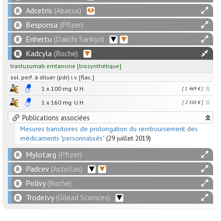
Adcetris
(Abacus)
Besponsa
(Pfizer)
Enhertu
(Daiichi Sankyo)
Kadcyla
(Roche)
trastuzumab emtansine
[
biosynthétique
]
sol. perf. à diluer (pdr) i.v. [flac.]
1 x
100
mg
U.H.
[ 1 469 € ]
1 x
160
mg
U.H.
[ 2 350 € ]
Publications associées
Mesures transitoires de prolongation du remboursement des
médicaments "personnalisés"
(29 juillet 2019)
Mylotarg
(Pfizer)
Padcev
(Astellas)
Polivy
(Roche)
Trodelvy
(Gilead Sciences)