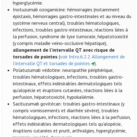
hyperglycémie.
Inotuzumab ozogamicine: hémorragies (notamment
épistaxis, hémorragies gastro-intestinales et au niveau du
système nerveux central), troubles hématologiques,
infections, troubles gastro-intestinaux, réactions liées à
la perfusion, syndrome de lyse tumorale, hépatotoxicité
(y compris maladie veino-occlusive hépatique),
allongement de l'intervalle QT avec risque de
torsades de pointes
(
voir Intro.6.2.2. Allongement de
l’intervalle QT et torsades de pointes
).
Polatuzumab védotine: neuropathie périphérique,
troubles hématologiques, infections, troubles gastro-
intestinaux, effets indésirables dermatologiques tels
qu'alopécie et éruptions cutanées, réactions liées à la
perfusion, hépatotoxicité, hypokaliémie.
Sacituzumab govitécan: troubles gastro-intestinaux (y
compris vomissements et diarrhée sévère), troubles
hématologiques, infections, réactions liées à la perfusion,
effets indésirables dermatologiques tels qu'alopécie,
éruptions cutanées et prurit, arthralgies, hyperglycémie,