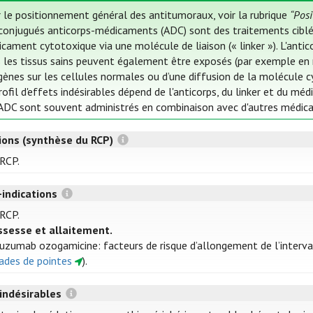
 le positionnement général des antitumoraux, voir la rubrique
“Pos
conjugués anticorps-médicaments (ADC) sont des traitements ciblés
cament cytotoxique via une molécule de liaison (« linker »). L'antic
 les tissus sains peuvent également être exposés (par exemple en r
gènes sur les cellules normales ou d’une diffusion de la molécule cy
rofil d'effets indésirables dépend de l'anticorps, du linker et du m
ADC sont souvent administrés en combinaison avec d'autres médi
tions (synthèse du RCP)
 RCP.
-indications
 RCP.
ssesse et allaitement.
uzumab ozogamicine: facteurs de risque d’allongement de l’interva
ades de pointes
).
 indésirables