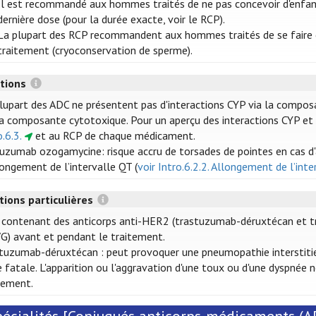
Il est recommandé aux hommes traités de ne pas concevoir d'enfan
dernière dose (pour la durée exacte, voir le RCP).
La plupart des RCP recommandent aux hommes traités de se faire con
traitement (cryoconservation de sperme).
ctions
lupart des ADC ne présentent pas d'interactions CYP via la composa
la composante cytotoxique. Pour un aperçu des interactions CYP et
o.6.3.
et au RCP de chaque médicament.
uzumab ozogamycine: risque accru de torsades de pointes en cas d
longement de l’intervalle QT (
voir Intro.6.2.2. Allongement de l’int
tions particulières
contenant des anticorps anti-HER2 (trastuzumab-déruxtécan et tr
G) avant et pendant le traitement.
tuzumab-déruxtécan : peut provoquer une pneumopathie interstitie
e fatale. L'apparition ou l'aggravation d'une toux ou d'une dyspnée
tement.