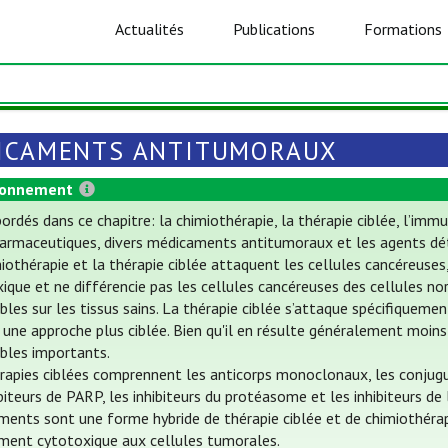
Actualités
Publications
Formations
ICAMENTS ANTITUMORAUX
ionnement
ordés dans ce chapitre: la chimiothérapie, la thérapie ciblée, l’i
armaceutiques, divers médicaments antitumoraux et les agents dét
iothérapie et la thérapie ciblée attaquent les cellules cancéreuses
ique et ne différencie pas les cellules cancéreuses des cellules nor
ables sur les tissus sains. La thérapie ciblée s’attaque spécifiquem
une approche plus ciblée. Bien qu'il en résulte généralement moins
ables importants.
rapies ciblées comprennent les anticorps monoclonaux, les conjugué
ibiteurs de PARP, les inhibiteurs du protéasome et les inhibiteurs de
ents sont une forme hybride de thérapie ciblée et de chimiothérapie
ment cytotoxique aux cellules tumorales.