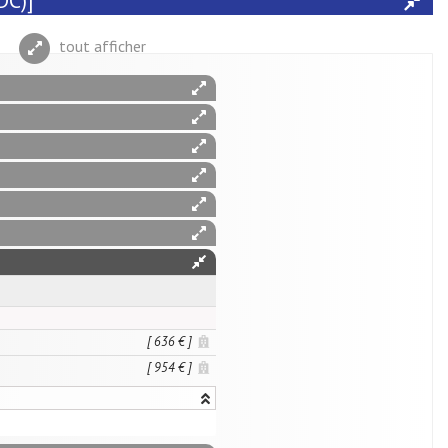
DC)]
tout afficher
[ 636 € ]
[ 954 € ]