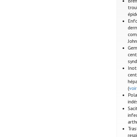
Bren
trou
épid
Enfo
derm
comp
John
Gemt
cent
synd
Inot
cent
hépa
(
voi
Pola
indé
Saci
infe
arth
Tras
resp