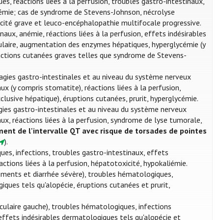
, réactions liées à la perfusion, troubles gastro-intestinaux,
ycémie; cas de syndrome de Stevens-Johnson, nécrolyse
icité grave et leuco-encéphalopathie multifocale progressive.
aux, anémie, réactions liées à la perfusion, effets indésirables
ulaire, augmentation des enzymes hépatiques, hyperglycémie (y
éactions cutanées graves telles que syndrome de Stevens-
ies gastro-intestinales et au niveau du système nerveux
ux (y compris stomatite), réactions liées à la perfusion,
lusive hépatique), éruptions cutanées, prurit, hyperglycémie.
es gastro-intestinales et au niveau du système nerveux
ux, réactions liées à la perfusion, syndrome de lyse tumorale,
ent de l'intervalle QT avec risque de torsades de pointes
).
es, infections, troubles gastro-intestinaux, effets
ctions liées à la perfusion, hépatotoxicité, hypokaliémie.
ments et diarrhée sévère), troubles hématologiques,
giques tels qu'alopécie, éruptions cutanées et prurit,
ulaire gauche), troubles hématologiques, infections
 effets indésirables dermatologiques tels qu'alopécie et