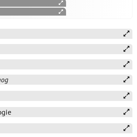
hog
ogie