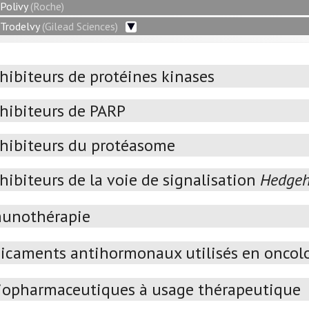
Polivy
(Roche)
Trodelvy
(Gilead Sciences)
hibiteurs de protéines kinases
nhibiteurs de PARP
nhibiteurs du protéasome
hibiteurs de la voie de signalisation
Hedge
unothérapie
icaments antihormonaux utilisés en oncol
iopharmaceutiques à usage thérapeutique