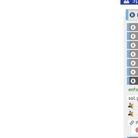
S
enfo
sol. 
P