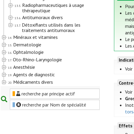
Radiopharmaceutiques à usage
Pour
13.5.
thérapeutique
Les 
Antitumoraux divers
13.6.
médi
Détoxifiants utilisés dans les
mais
13.7.
traitements antitumoraux
anti
Minéraux et vitamines
14.
Le p
Dermatologie
Les 
15.
Ophtalmologie
16.
Oto-Rhino-Laryngologie
Indica
17.
Anesthésie
18.
Voir
Agents de diagnostic
19.
Médicaments divers
Contre
20.
Voir
recherche par principe actif
Gro
recherche par Nom de spécialité
Inot
tors
Effets