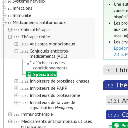
Système nerveux
10.
Une aut
Infections
11.
cancére
Immunité
12.
bispéci
Médicaments antitumoraux
Les pro
13.
aux cel
Chimiothérapie
13.1.
osseux)
Thérapie ciblée
13.2.
Les éry
Anticorps monoclonaux
13.2.1.
Epoéti
Conjugués anticorps-
13.2.2.
2.3.3. 
médicaments (ADC)
afficher tous les
conditionnements
Chi
13.1.
Spécialités
Inhibiteurs de protéines kinases
13.2.3.
Thér
13.2.
Inhibiteurs de PARP
13.2.4.
Inhibiteurs du protéasome
13.2.5.
A
13.2.1.
Inhibiteurs de la voie de
13.2.6.
signalisation
Hedgehog
C
Immunothérapie
13.2.2.
13.3.
Médicaments antihormonaux utilisés
13.4.
Pos
en oncologie