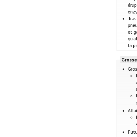
érup
enzy
Tras
pneu
et g
qu'a
la p
Grosse
Gros
Alla
Futu