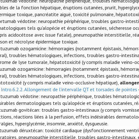
tuximab védotine: neuropathie périphérique, troubles hématologiques
bles de la fonction hépatique, éruptions cutanées, prurit, hypergl
ermique toxique, pancréatite aiguë, toxicité pulmonaire, hépatotox
rtumab védotine: neuropathie périphérique, troubles gastro-intestin
atologiques tels qu'alopécie et éruptions cutanées, sécheresse oc
ris acidocétose avec issue fatale), pneumopathie interstitielle, r
son et nécrolyse épidermique toxique.
uzumab ozogamicine: hémorragies (notamment épistaxis, hémorrag
ral), troubles hématologiques, infections, troubles gastro-intestina
rome de lyse tumorale, hépatotoxicité (y compris maladie veino-occ
uzumab ozogamicine: hémorragies (notamment épistaxis, hémorragi
ral), troubles hématologiques, infections, troubles gastro-intestina
totoxicité (y compris maladie veino-occlusive hépatique),
allongem
r Intro.6.2.2. Allongement de l’intervalle QT et torsades de pointes
tuzumab védotine: neuropathie périphérique, troubles hématologiqu
sirables dermatologiques tels qu'alopécie et éruptions cutanées, réa
tuzumab govitécan: troubles gastro-intestinaux (y compris vomisse
ctions, réactions liées à la perfusion, effets indésirables dermatolo
ralgies, hyperglycémie, insomnie, anxiété, dysgueusie.
tuzumab déruxtécan: toxicité cardiaque (dysfonctionnement ventric
iratoires, pneumopathie interstitielle, troubles gastro-intestinaux,