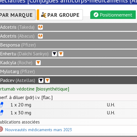
pécialités [Conjugués anticorps-médicaments (A
PAR MARQUE
PAR GROUPE
Positionnement
Adcetris
(Takeda)
Adcetris
(Abacus)
Besponsa
(Pfizer)
Enhertu
(Daiichi Sankyo)
Kadcyla
(Roche)
Mylotarg
(Pfizer)
Padcev
(Astellas)
rtumab védotine
[
biosynthétique
]
perf. à diluer (pdr) i.v. [flac.]
1 x
20
mg
U.H.
1 x
30
mg
U.H.
ublications associées
Nouveautés médicaments mars 2023