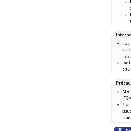
Intera
La p
via 
Intr
Inot
d’al
Précau
ADC 
(FEV
Tras
issu
trai