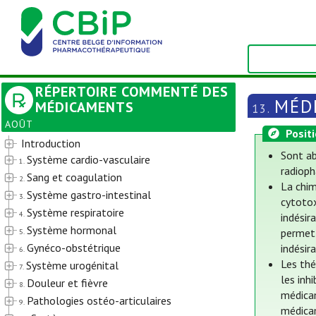
RÉPERTOIRE COMMENTÉ DES
MÉD
MÉDICAMENTS
13.
AOÛT
Posit
Introduction
Sont ab
Système cardio-vasculaire
1.
radioph
Sang et coagulation
2.
La chim
Système gastro-intestinal
3.
cytotox
Système respiratoire
4.
indésir
Système hormonal
permet 
5.
Gynéco-obstétrique
indésir
6.
Les thé
Système urogénital
7.
les inh
Douleur et fièvre
8.
médicam
Pathologies ostéo-articulaires
9.
médica