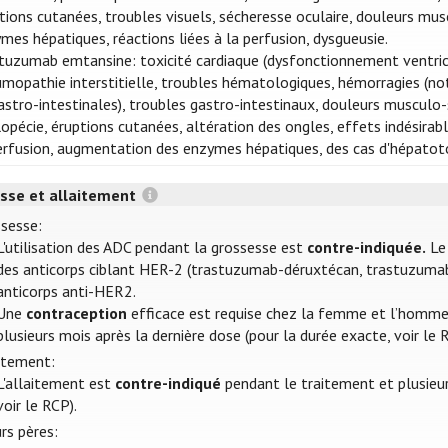
tions cutanées, troubles visuels, sécheresse oculaire, douleurs m
mes hépatiques, réactions liées à la perfusion, dysgueusie.
tuzumab emtansine: toxicité cardiaque (dysfonctionnement ventricula
mopathie interstitielle, troubles hématologiques, hémorragies (
astro-intestinales), troubles gastro-intestinaux, douleurs musculo
lopécie, éruptions cutanées, altération des ongles, effets indésirab
erfusion, augmentation des enzymes hépatiques, des cas d'hépatoto
sse et allaitement
sesse:
L'utilisation des ADC pendant la grossesse est
contre-indiquée.
Le 
des anticorps ciblant HER-2 (trastuzumab-déruxtécan, trastuzuma
anticorps anti-HER2.
Une
contraception
efficace est requise chez la femme et l’homme
plusieurs mois après la dernière dose (pour la durée exacte, voir le 
itement:
L'allaitement est
contre-indiqué
pendant le traitement et plusieur
voir le RCP).
rs pères: