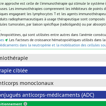
re approche est celle de l’immunothérapie qui stimule le système i
uses. Les immunothérapies comprennent les inhibiteurs de points de 
fiques engageant les lymphocytes T et les agents immunothérapeut
duits radiopharmaceutiques à usage thérapeutique sont composés d
lules tumorales, par liaison spécifique (radioligands) ou par absorp
.
thropoïétines, qui sont utilisées entre autres dans l'anémie conséc
nes
. Les facteurs de croissance hématopoïétiques utilisés dans l
Médicaments dans la neutropénie et la mobilisation des cellules so
miothérapie
apie ciblée
nticorps monoclonaux
onjugués anticorps-médicaments (ADC)
itionnement