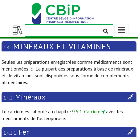
Afficher/m
la
Afficher/masquer
barre
la
MINÉRAUX ET VITAMINES
14.
de
table
navigation
des
Seules les préparations enregistrées comme médicaments sont
matières
mentionnées ici. La plupart des préparations à base de minéraux
et de vitamines sont disponibles sous forme de compléments
alimentaires.
Minéraux
14.1.
Le calcium est abordé au chapitre
9.5.1. Calcium
avec les
médicaments de l'ostéoporose.
Fer
14.1.1.