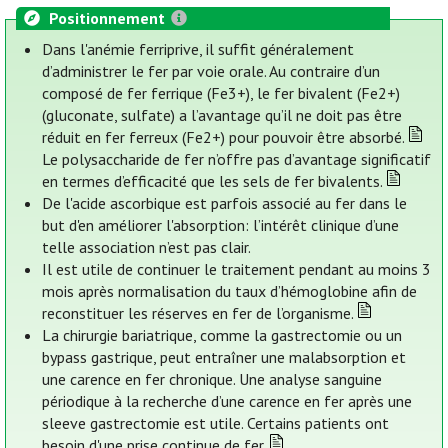
Positionnement
Dans l'anémie ferriprive, il suffit généralement
d’administrer le fer par voie orale. Au contraire d’un
composé de fer ferrique (Fe3+), le fer bivalent (Fe2+)
(gluconate, sulfate) a l’avantage qu’il ne doit pas être
réduit en fer ferreux (Fe2+) pour pouvoir être absorbé.
Le polysaccharide de fer n’offre pas d’avantage significatif
en termes d’efficacité que les sels de fer bivalents.
De l'acide ascorbique est parfois associé au fer dans le
but d'en améliorer l'absorption: l’intérêt clinique d’une
telle association n’est pas clair.
Il est utile de continuer le traitement pendant au moins 3
mois après normalisation du taux d’hémoglobine afin de
reconstituer les réserves en fer de l’organisme.
La chirurgie bariatrique, comme la gastrectomie ou un
bypass gastrique, peut entraîner une malabsorption et
une carence en fer chronique. Une analyse sanguine
périodique à la recherche d’une carence en fer après une
sleeve gastrectomie est utile. Certains patients ont
besoin d'une prise continue de fer.