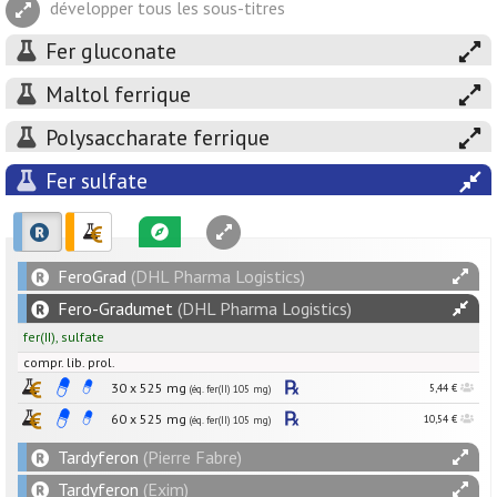
développer tous les sous-titres
Fer gluconate
Maltol ferrique
Polysaccharate ferrique
Fer sulfate
FeroGrad
(DHL Pharma Logistics)
Fero-Gradumet
(DHL Pharma Logistics)
fer(II)
,
sulfate
compr. lib. prol.
30 x
525
mg
5,44 €
(éq. fer(II) 105 mg)
60 x
525
mg
10,54 €
(éq. fer(II) 105 mg)
Tardyferon
(Pierre Fabre)
Tardyferon
(Exim)