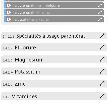
Tardyferon
(Orifarm Belgium)
Tardyferon
(PI-Pharma)
Tardysol
(Pierre Fabre)
Spécialités à usage parentéral
14.1.1.2.
Fluorure
14.1.2.
Magnésium
14.1.3.
Potassium
14.1.4.
Zinc
14.1.5.
Vitamines
14.2.