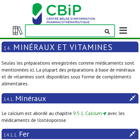
Afficher/m
la
Afficher/masquer
barre
la
MINÉRAUX ET VITAMINES
14.
de
table
navigation
des
Seules les préparations enregistrées comme médicaments sont
matières
mentionnées ici. La plupart des préparations à base de minéraux
et de vitamines sont disponibles sous forme de compléments
alimentaires.
Minéraux
14.1.
Le calcium est abordé au chapitre
9.5.1. Calcium
avec les
médicaments de l'ostéoporose.
Fer
14.1.1.