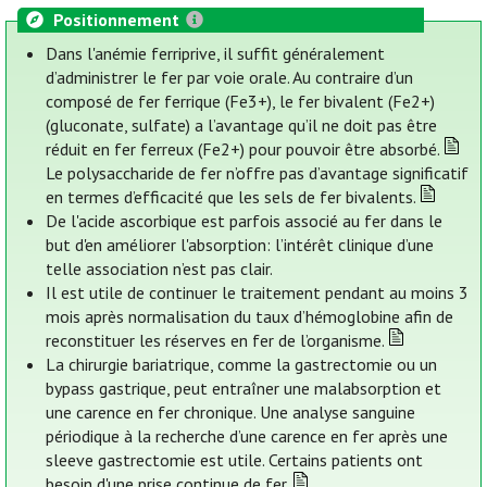
Positionnement
Dans l'anémie ferriprive, il suffit généralement
d’administrer le fer par voie orale. Au contraire d’un
composé de fer ferrique (Fe3+), le fer bivalent (Fe2+)
(gluconate, sulfate) a l’avantage qu’il ne doit pas être
réduit en fer ferreux (Fe2+) pour pouvoir être absorbé.
Le polysaccharide de fer n’offre pas d’avantage significatif
en termes d’efficacité que les sels de fer bivalents.
De l'acide ascorbique est parfois associé au fer dans le
but d'en améliorer l'absorption: l’intérêt clinique d’une
telle association n’est pas clair.
Il est utile de continuer le traitement pendant au moins 3
mois après normalisation du taux d’hémoglobine afin de
reconstituer les réserves en fer de l’organisme.
La chirurgie bariatrique, comme la gastrectomie ou un
bypass gastrique, peut entraîner une malabsorption et
une carence en fer chronique. Une analyse sanguine
périodique à la recherche d’une carence en fer après une
sleeve gastrectomie est utile. Certains patients ont
besoin d'une prise continue de fer.