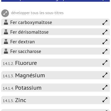
développer tous les sous-titres
Fer carboxymaltose
Fer dérisomaltose
Fer dextran
Fer saccharose
Fluorure
14.1.2.
Magnésium
14.1.3.
Potassium
14.1.4.
Zinc
14.1.5.