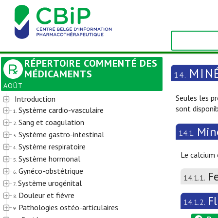
RÉPERTOIRE COMMENTÉ DES
MIN
MÉDICAMENTS
14.
AOÛT
Seules les p
Introduction
sont disponi
Système cardio-vasculaire
1.
Sang et coagulation
2.
Min
14.1.
Système gastro-intestinal
3.
Système respiratoire
4.
Le calcium 
Système hormonal
5.
Gynéco-obstétrique
6.
F
14.1.1.
Système urogénital
7.
Douleur et fièvre
8.
F
14.1.2.
Pathologies ostéo-articulaires
9.