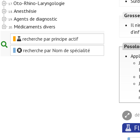
Surd
Oto-Rhino-Laryngologie
17.
Anesthésie
18.
Grosse
Agents de diagnostic
19.
Il n
Médicaments divers
20.
d’in
recherche par principe actif
Posolo
recherche par Nom de spécialité
Appl
dé
Fl