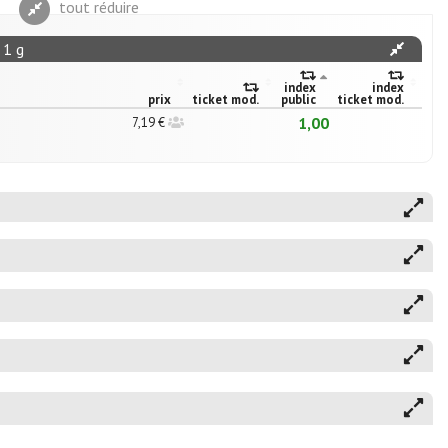
tout réduire
 1 g
index
index
prix
ticket mod.
public
ticket mod.
1,00
7,19 €