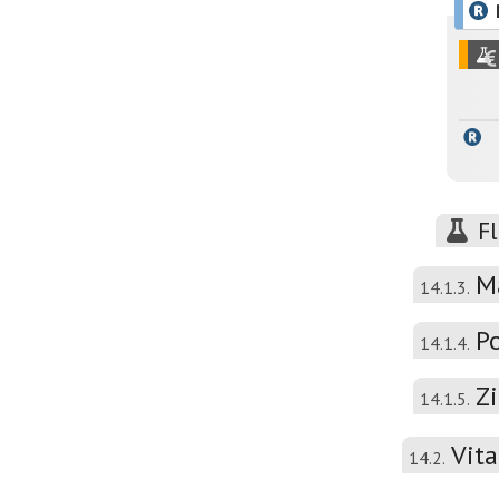
F
M
14.1.3.
P
14.1.4.
Z
14.1.5.
Vit
14.2.