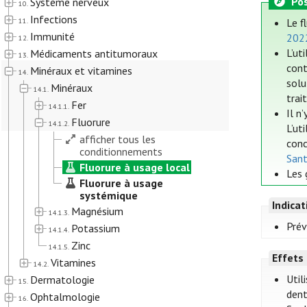
Pos
Système nerveux
10.
Infections
11.
Le f
Immunité
202
12.
L’ut
Médicaments antitumoraux
13.
cont
Minéraux et vitamines
14.
solu
Minéraux
14.1.
trai
Fer
14.1.1.
Il n
Fluorure
14.1.2.
L’ut
afficher tous les
conc
conditionnements
San
Fluorure à usage local
Les 
Fluorure à usage
systémique
Indica
Magnésium
14.1.3.
Prév
Potassium
14.1.4.
Zinc
14.1.5.
Effets
Vitamines
14.2.
Util
Dermatologie
15.
dent
Ophtalmologie
16.