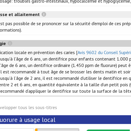
osage: troubles gastro-intestinaux, hypocalcémie et hypoglycémie,
sse et allaitement
'est pas possible de se prononcer sur la sécurité d'emploi de ces pr
formations).
gie
ication locale en prévention des caries [
Avis 9602 du Conseil Supéri
Jusqu'à l'âge de 6 ans, un dentifrice pour enfants contenant 1.000 
l'âge de 6 ans, un dentifrice ordinaire (1.450 ppm de fluorure) peut êt
Il est recommandé à tout âge de se brosser les dents matin et soir 
Jusqu’à l’âge de 2 ans, il est recommandé d’utiliser le dentifrice en q
entre 2 et 6 ans, en quantité équivalente à la taille d’un petit pois 
recommandé d’appliquer le dentifrice sur toute la surface de la tête
velopper tous les sous-titres
uorure à usage local