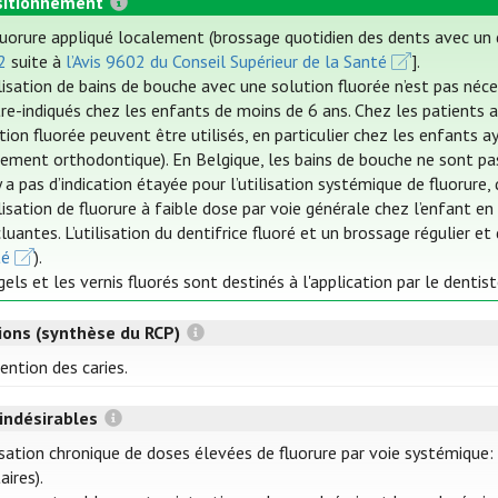
itionnement
luorure appliqué localement (brossage quotidien des dents avec un de
2
suite à
l’Avis 9602 du Conseil Supérieur de la Santé
].
ilisation de bains de bouche avec une solution fluorée n’est pas néce
re-indiqués chez les enfants de moins de 6 ans. Chez les patients a
tion fluorée peuvent être utilisés, en particulier chez les enfants a
tement orthodontique). En Belgique, les bains de bouche ne sont 
’y a pas d’indication étayée pour l’utilisation systémique de fluorure
ilisation de fluorure à faible dose par voie générale chez l’enfant e
luantes. L’utilisation du dentifrice fluoré et un brossage régulier et
té
).
gels et les vernis fluorés sont destinés à l'application par le dentist
tions (synthèse du RCP)
ention des caries.
 indésirables
isation chronique de doses élevées de fluorure par voie systémique:
aires).