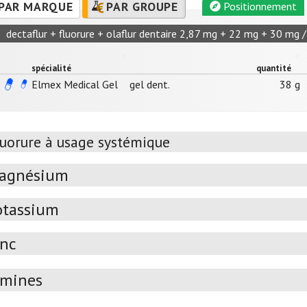
PAR MARQUE
PAR GROUPE
Positionnement
dectaflur + fluorure + olaflur dentaire 2,87 mg + 22 mg + 30 mg /
spécialité
quantité
Elmex Medical Gel
gel dent.
38 g
luorure à usage systémique
agnésium
otassium
inc
amines