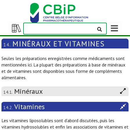
Afficher/m
la
Afficher/masquer
barre
la
MINÉRAUX ET VITAMINES
14.
de
table
navigation
des
Seules les préparations enregistrées comme médicaments sont
matières
mentionnées ici. La plupart des préparations à base de minéraux
et de vitamines sont disponibles sous forme de compléments
alimentaires.
Minéraux
14.1.
Vitamines
14.2.
Les vitamines liposolubles sont d’abord discutées, puis les
vitamines hydrosolubles et enfin les associations de vitamines et