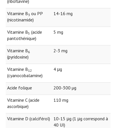
(riboflavine)
Vitamine B
ou PP
14-16 mg
3
(nicotinamide)
Vitamine B
(acide
5 mg
5
pantothénique)
Vitamine B
2-3 mg
6
(pyridoxine)
Vitamine B
4 μg
12
(cyanocobalamine)
Acide folique
200-300 µg
Vitamine C (acide
110 mg
ascorbique)
Vitamine D (calciférol)
10-15 μg (1 μg correspond à
40 UI)