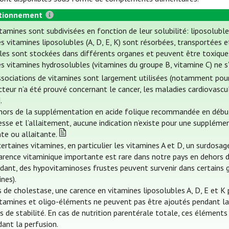
tionnement
tamines sont subdivisées en fonction de leur solubilité: liposolubl
s vitamines liposolubles (A, D, E, K) sont résorbées, transportées 
les sont stockées dans différents organes et peuvent être toxique
s vitamines hydrosolubles (vitamines du groupe B, vitamine C) ne s
ssociations de vitamines sont largement utilisées (notamment pour
cteur n’a été prouvé concernant le cancer, les maladies cardiovascu
].
hors de la supplémentation en acide folique recommandée en début 
esse et l’allaitement, aucune indication n’existe pour une supplé
te ou allaitante.
ertaines vitamines, en particulier les vitamines A et D, un surdosag
arence vitaminique importante est rare dans notre pays en dehors d
dant, des hypovitaminoses frustes peuvent survenir dans certains g
nes).
 de cholestase, une carence en vitamines liposolubles A, D, E et K 
itamines et oligo-éléments ne peuvent pas être ajoutés pendant la 
ns de stabilité. En cas de nutrition parentérale totale, ces éléme
dant la perfusion.