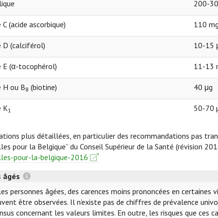
lique
200-30
 C (acide ascorbique)
110 m
 D (calciférol)
10-15 μ
 E (α-tocophérol)
11-13
e H ou B
(biotine)
40 μg
8
e K
50-70 
1
tions plus détaillées, en particulier des recommandations pas tr
lles pour la Belgique” du Conseil Supérieur de la Santé (révision 201
lles-pour-la-belgique-2016
s âgés
les personnes âgées, des carences moins prononcées en certaines vi
uvent être observées. Il n’existe pas de chiffres de prévalence uni
nsus concernant les valeurs limites. En outre, les risques que ces 