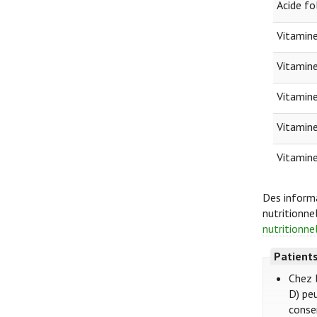
Acide fo
Vitamine
Vitamine
Vitamine
Vitamin
Vitamin
Des informa
nutritionne
nutritionne
Patient
Chez 
D) pe
conse