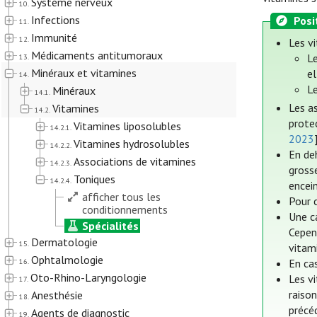
Système nerveux
10.
Infections
Posi
11.
Immunité
12.
Les vi
Médicaments antitumoraux
Le
13.
Minéraux et vitamines
el
14.
Le
Minéraux
14.1.
Les a
Vitamines
14.2.
prote
Vitamines liposolubles
14.2.1.
2023
Vitamines hydrosolubles
14.2.2.
En de
Associations de vitamines
14.2.3.
gross
Toniques
14.2.4.
encein
afficher tous les
Pour c
conditionnements
Une c
Spécialités
Cepen
Dermatologie
15.
vitami
Ophtalmologie
16.
En cas
Oto-Rhino-Laryngologie
Les v
17.
raiso
Anesthésie
18.
précé
Agents de diagnostic
19.