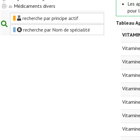
Les a
Médicaments divers
20.
pour 
recherche par principe actif
Tableau Ap
recherche par Nom de spécialité
VITAMI
Vitamine
Vitamin
Vitamin
Vitamin
Vitamin
Vitamin
Vitamin