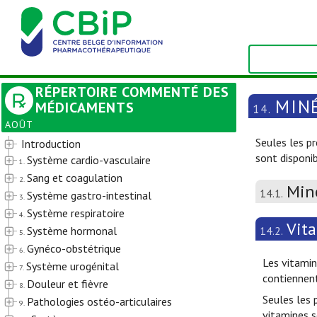
RÉPERTOIRE COMMENTÉ DES
MIN
MÉDICAMENTS
14.
AOÛT
Seules les p
Introduction
sont disponi
Système cardio-vasculaire
1.
Sang et coagulation
2.
Min
14.1.
Système gastro-intestinal
3.
Système respiratoire
4.
Vit
Système hormonal
14.2.
5.
Gynéco-obstétrique
6.
Les vitamin
Système urogénital
7.
contiennent
Douleur et fièvre
8.
Seules les 
Pathologies ostéo-articulaires
9.
vitamines 