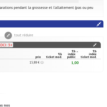
éparations pendant la grossesse et l’allaitement (pas ou peu
tout réduire
 DCI: 3+
index
index
prix
ticket mod.
public
ticket mod.
1,00
15,88 €
as nos