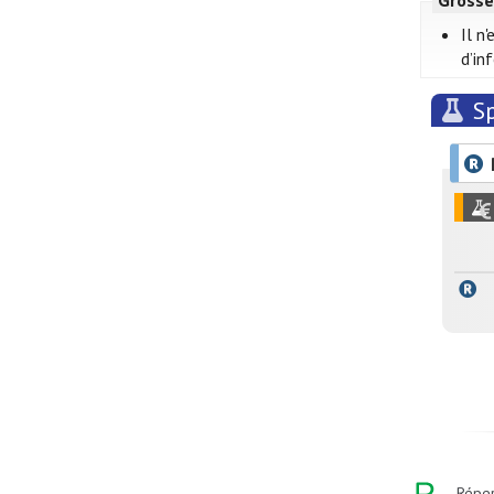
Grosse
Il n
d’in
Sp
Réper