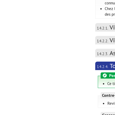
connu
Chez l
des p
V
14.2.1.
V
14.2.2.
A
14.2.3.
T
14.2.4.
Pos
Ce t
Contre
Revi