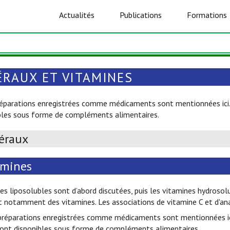
Actualités
Publications
Formations
ÉRAUX ET VITAMINES
réparations enregistrées comme médicaments sont mentionnées ici. 
bles sous forme de compléments alimentaires.
éraux
amines
es liposolubles sont d’abord discutées, puis les vitamines hydrosolu
 notamment des vitamines. Les associations de vitamine C et d'an
préparations enregistrées comme médicaments sont mentionnées ici
sont disponibles sous forme de compléments alimentaires.