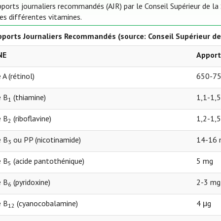
pports journaliers recommandés (AJR) par le Conseil Supérieur de la
les différentes vitamines.
ports Journaliers Recommandés (source: Conseil Supérieur de
NE
Apport
 A (rétinol)
650-750
e B
(thiamine)
1,1-1,
1
e B
(riboflavine)
1,2-1,
2
e B
ou PP (nicotinamide)
14-16
3
e B
(acide pantothénique)
5 mg
5
e B
(pyridoxine)
2-3 mg
6
e B
(cyanocobalamine)
4 μg
12