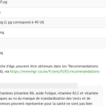
0 µg
g
g (1 μg correspond à 40 UI)
 mg
µg
anche d’âge, peuvent être obtenues dans les "Recommandations
6), via
https://www.hgr-css.be/fr/avis/9285/recommandations-
tamines (vitamine B6, acide folique, vitamine B12 et vitamine
voques au vu du manque de standardisation des tests et de
carences peuvent représenter pour la santé ne sont pas bien