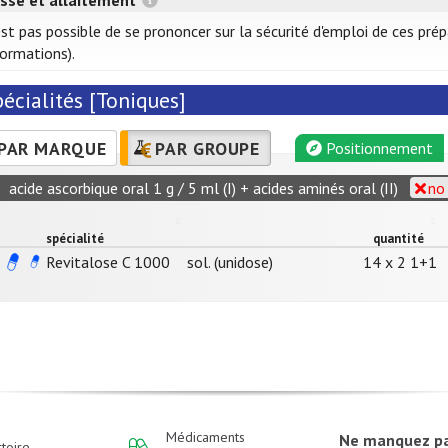
sse et allaitement
'est pas possible de se prononcer sur la sécurité d'emploi de ces pr
formations).
écialités [Toniques]
PAR MARQUE
PAR GROUPE
Positionnement
acide ascorbique oral 1 g / 5 ml (I) + acides aminés oral (II)
no
spécialité
quantité
Revitalose C 1000
sol. (unidose)
14 x 2 1+1
Médicaments
Ne manquez p
toire