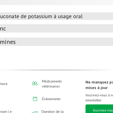
luconate de potassium à usage oral
inc
amines
Médicaments
Ne manquez p
toire
vétérinaires
mises à jour
Inscrivez-vous à n
Événements
newsletter
Inscrivez-vou
rium | e-
Question de la