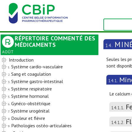
RÉPERTOIRE COMMENTÉ DES
MIN
MÉDICAMENTS
14.
AOÛT
Seules les p
Introduction
sont disponi
Système cardio-vasculaire
1.
Sang et coagulation
2.
Min
14.1.
Système gastro-intestinal
3.
Système respiratoire
4.
Le calcium 
Système hormonal
5.
Gynéco-obstétrique
6.
F
14.1.1.
Système urogénital
7.
Douleur et fièvre
8.
F
14.1.2.
Pathologies ostéo-articulaires
9.