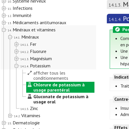
Système nerveux
10.
M
14.1.3.
Infections
11.
Immunité
12.
P
14.1.4.
Médicaments antitumoraux
13.
Pos
Minéraux et vitamines
14.
Minéraux
14.1.
Comp
Fer
en p
14.1.1.
Une 
Fluorure
14.1.2.
Une 
Magnésium
14.1.3.
hépa
Potassium
14.1.4.
afficher tous les
Indica
conditionnements
Chlorure de potassium à
Trai
usage parentéral
Gluconate de potassium à
Contre
usage oral
Insu
Zinc
14.1.5.
Admi
Vitamines
14.2.
Dermatologie
15.
Effets