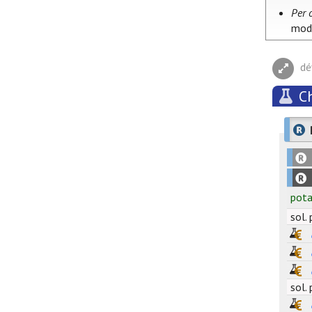
Per 
modé
dé
C
pot
sol. 
sol. 