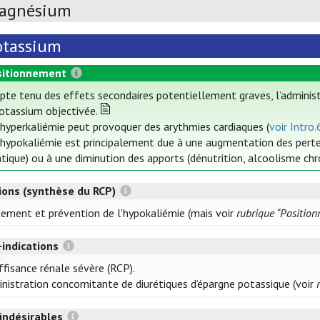
agnésium
otassium
itionnement
te tenu des effets secondaires potentiellement graves, l’administr
otassium objectivée.
hyperkaliémie peut provoquer des arythmies cardiaques (
voir Intro.
hypokaliémie est principalement due à une augmentation des pertes
tique) ou à une diminution des apports (dénutrition, alcoolisme chr
tions (synthèse du RCP)
tement et prévention de l’hypokaliémie (mais voir
rubrique “Positio
-indications
ffisance rénale sévère (RCP).
nistration concomitante de diurétiques d’épargne potassique (voir
 indésirables