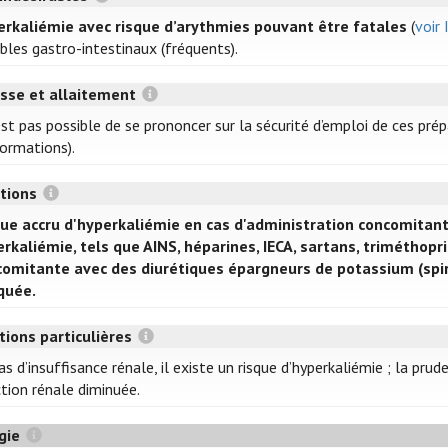
erkaliémie avec risque d’arythmies pouvant être fatales
(
voir 
bles gastro-intestinaux (fréquents).
sse et allaitement
’est pas possible de se prononcer sur la sécurité d’emploi de ces pr
formations).
ctions
que accru d'hyperkaliémie en cas d'administration concomita
rkaliémie, tels que AINS, héparines, IECA, sartans, triméthopr
comitante avec des diurétiques épargneurs de potassium (spir
quée.
tions particulières
as d’insuffisance rénale, il existe un risque d’hyperkaliémie ; la pr
tion rénale diminuée.
gie