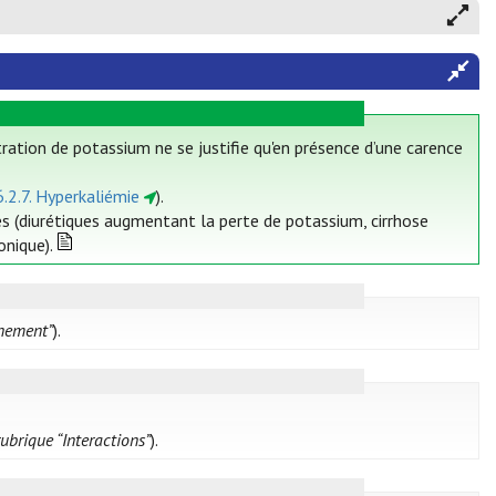
ation de potassium ne se justifie qu'en présence d’une carence
6.2.7. Hyperkaliémie
).
 (diurétiques augmentant la perte de potassium, cirrhose
onique).
nnement”
).
rubrique “Interactions”
).