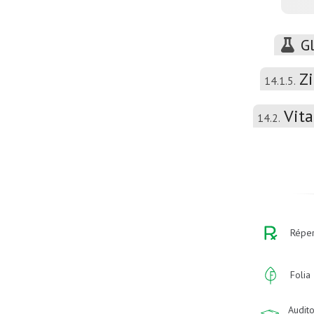
G
Z
14.1.5.
Vit
14.2.
Réper
Folia
Audito