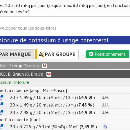
os
: 10 à 30 mEq par jour (jusqu’à max. 80 mEq par jour), en fonction
rée ou sévère).
velopper tous les sous-titres
hlorure de potassium à usage parentéral
PAR MARQUE
PAR GROUPE
Positionnement
Kali-Sterop
(Sterop)
KCl B. Braun
(B. Braun)
assium
,
chlorure
perf. à diluer i.v. [amp., Mini-Plasco]
20 x
1,49
g
/
10
ml
(
14,9 %
)
U.H.
(20 mEq / 10 ml)
20 x
1,49
g
/
20
ml
(
7,45 %
)
U.H.
(20 mEq / 20 ml)
20 x
2,98
g
/
20
ml
(
14,9 %
)
U.H.
(40 mEq / 20 ml)
perf. à diluer i.v. [flac.]
20 x
3,725
g
/
50
ml
(
7,45 %
)
(50 mEq / 50 ml)