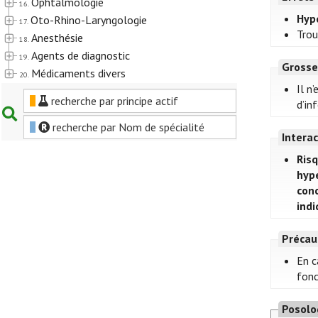
Ophtalmologie
16.
Hyp
Oto-Rhino-Laryngologie
17.
Trou
Anesthésie
18.
Agents de diagnostic
19.
Grosse
Médicaments divers
20.
Il n
recherche par principe actif
d’in
recherche par Nom de spécialité
Intera
Ris
hype
con
indi
Précau
En c
fonc
Posolo