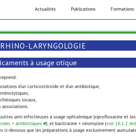
Actualités
Publications
Formations
-RHINO-LARYNGOLOGIE
icaments à usage otique
 reprend:
ociations d’un corticostéroïde et d’un antibiotique,
uménolytiques,
sthésiques locaux,
s associations.
outtes anti-infectieuses à usage ophtalmique (ciprofloxacine et l
oïdes + antibiotiques
), et bacitracine + néomycine (
voir 16.1.2. An
 ci-dessous que les préparations à usage exclusivement auriculair