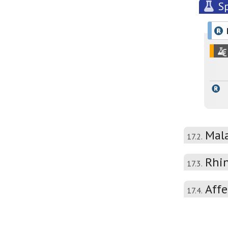
Sp
Mala
17.2.
Rhin
17.3.
Affe
17.4.