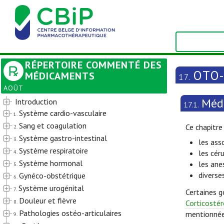
RÉPERTOIRE COMMENTÉ DES
OTO
MÉDICAMENTS
17.
AOÛT
Méd
Introduction
17.1.
Système cardio-vasculaire
1.
Sang et coagulation
Ce chapitre
2.
Système gastro-intestinal
3.
les ass
Système respiratoire
4.
les cér
Système hormonal
les ane
5.
diverse
Gynéco-obstétrique
6.
Système urogénital
7.
Certaines g
Douleur et fièvre
8.
Corticostér
Pathologies ostéo-articulaires
mentionnées
9.