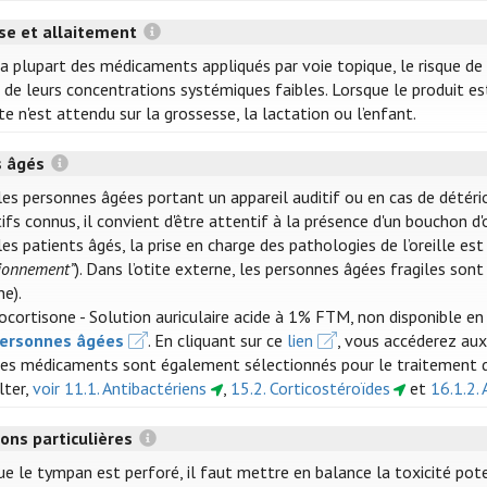
se et allaitement
la plupart des médicaments appliqués par voie topique, le risque de
 de leurs concentrations systémiques faibles. Lorsque le produit est
e n'est attendu sur la grossesse, la lactation ou l’enfant.
s âgés
les personnes âgées portant un appareil auditif ou en cas de détéri
ifs connus, il convient d'être attentif à la présence d'un bouchon d'o
es patients âgés, la prise en charge des pathologies de l’oreille e
tionnement”
). Dans l’otite externe, les personnes âgées fragiles sont
ne).
ocortisone - Solution auriculaire acide à 1% FTM, non disponible en 
personnes âgées
. En cliquant sur ce
lien
, vous accéderez aux
res médicaments sont également sélectionnés pour le traitement de 
lter,
voir 11.1. Antibactériens
,
15.2. Corticostéroïdes
et
16.1.2. 
ons particulières
e le tympan est perforé, il faut mettre en balance la toxicité pote