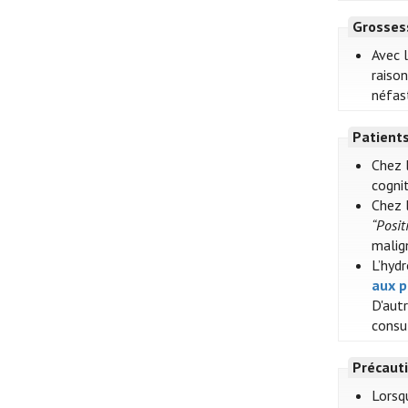
Grosses
Avec 
raison
néfast
Patient
Chez 
cognit
Chez l
“Posi
malig
L’hydr
aux 
D'aut
consu
Précauti
Lorsqu