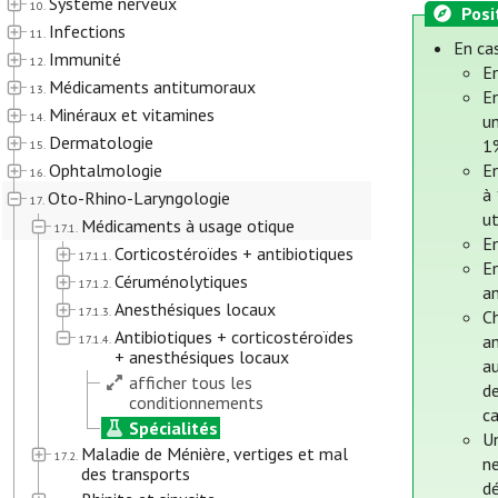
Système nerveux
10.
Posi
Infections
11.
En cas
Immunité
12.
En
Médicaments antitumoraux
13.
E
Minéraux et vitamines
14.
un
Dermatologie
1
15.
Ophtalmologie
En
16.
à
Oto-Rhino-Laryngologie
17.
ut
Médicaments à usage otique
17.1.
En
Corticostéroïdes + antibiotiques
17.1.1.
En
Céruménolytiques
17.1.2.
an
Anesthésiques locaux
17.1.3.
C
Antibiotiques + corticostéroïdes
an
17.1.4.
+ anesthésiques locaux
au
afficher tous les
de
conditionnements
ca
Spécialités
Un
Maladie de Ménière, vertiges et mal
17.2.
ne
des transports
dé