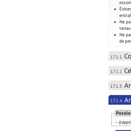
escom
Éviter
entraî
Ne pas
tenac
Ne pas
de per
Co
17.1.1.
C
17.1.2.
An
17.1.3.
An
17.1.4.
Posolo
-- (rapp