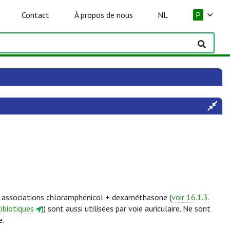
Contact
À propos de nous
NL
P
es associations chloramphénicol + dexaméthasone (
voir 16.1.3.
tibiotiques
)) sont aussi utilisées par voie auriculaire. Ne sont
e.