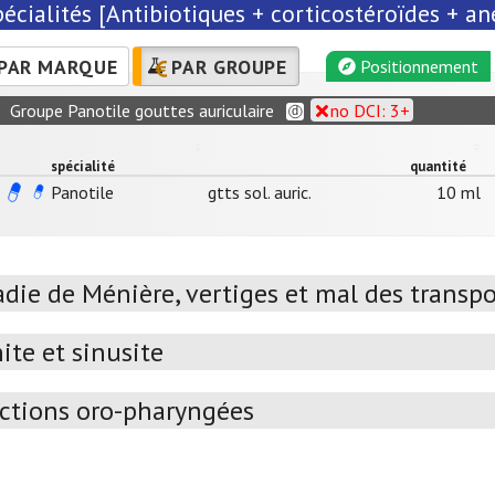
écialités [Antibiotiques + corticostéroïdes + a
PAR MARQUE
PAR GROUPE
Positionnement
Groupe Panotile gouttes auriculaire
no DCI: 3+
spécialité
quantité
Panotile
gtts sol. auric.
10 ml
die de Ménière, vertiges et mal des transpo
ite et sinusite
ctions oro-pharyngées