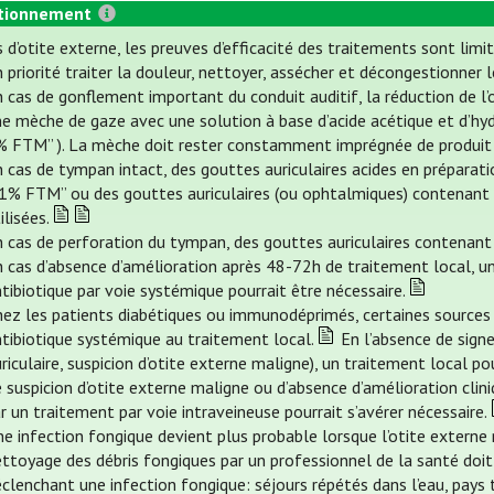
tionnement
 d’otite externe, les preuves d’efficacité des traitements sont limit
 priorité traiter la douleur, nettoyer, assécher et décongestionner l
n cas de gonflement important du conduit auditif, la réduction de 
e mèche de gaze avec une solution à base d’acide acétique et d’hydr
% FTM” ). La mèche doit rester constamment imprégnée de produi
 cas de tympan intact, des gouttes auriculaires acides en préparatio
 1% FTM” ou des gouttes auriculaires (ou ophtalmiques) contenant 
ilisées.
 cas de perforation du tympan, des gouttes auriculaires contenant 
 cas d’absence d’amélioration après 48-72h de traitement local, un
tibiotique par voie systémique pourrait être nécessaire.
hez les patients diabétiques ou immunodéprimés, certaines source
tibiotique systémique au traitement local.
En l’absence de signe
riculaire, suspicion d’otite externe maligne), un traitement local p
 suspicion d’otite externe maligne ou d’absence d’amélioration cliniq
r un traitement par voie intraveineuse pourrait s’avérer nécessaire.
e infection fongique devient plus probable lorsque l’otite externe n
ttoyage des débris fongiques par un professionnel de la santé doit ê
clenchant une infection fongique: séjours répétés dans l’eau, pays 