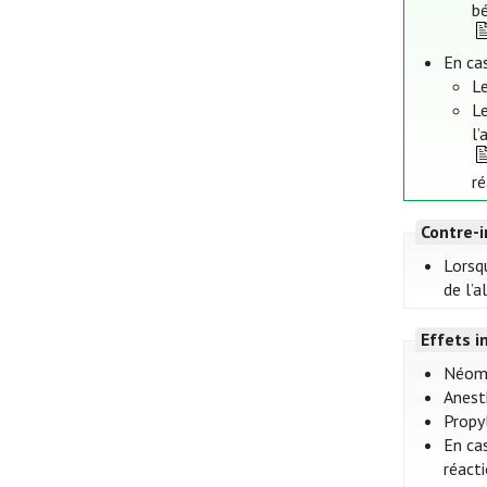
b
En ca
Le
Le
l’
ré
Contre-i
Lorsq
de l’a
Effets i
Néomy
Anest
Propy
En ca
réacti