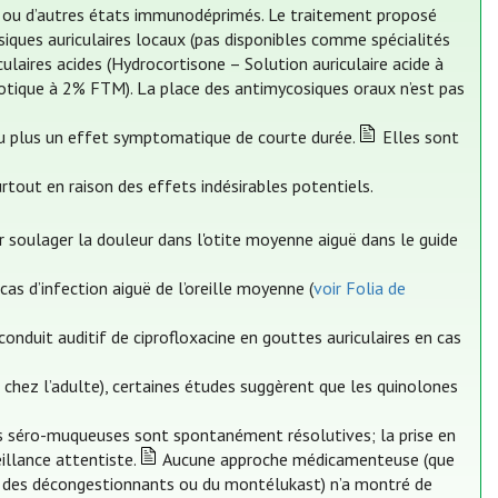
DA ou d’autres états immunodéprimés. Le traitement proposé
osiques auriculaires locaux (pas disponibles comme spécialités
culaires acides (Hydrocortisone – Solution auriculaire acide à
otique à 2% FTM). La place des antimycosiques oraux n’est pas
au plus un effet symptomatique de courte durée.
Elles sont
rtout en raison des effets indésirables potentiels.
 soulager la douleur dans l'otite moyenne aiguë dans le guide
as d’infection aiguë de l’oreille moyenne (
voir Folia de
conduit auditif de ciprofloxacine en gouttes auriculaires en cas
 chez l’adulte), certaines études suggèrent que les quinolones
es séro-muqueuses sont spontanément résolutives; la prise en
llance attentiste.
Aucune approche médicamenteuse (que
es, des décongestionnants ou du montélukast) n’a montré de