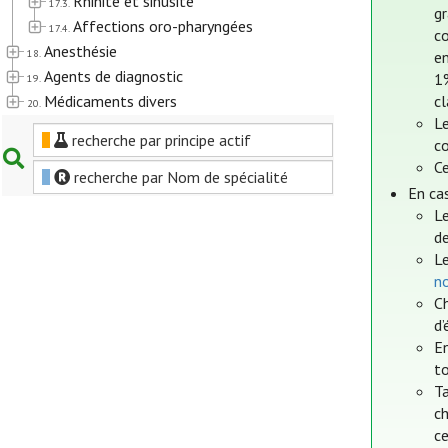
Rhinite et sinusite
17.3.
g
Affections oro-pharyngées
17.4.
co
Anesthésie
18.
en
Agents de diagnostic
1
19.
Médicaments divers
cl
20.
L
recherche par principe actif
c
Ce
recherche par Nom de spécialité
En ca
L
de
Le
n
Ch
d
En
to
T
c
ce