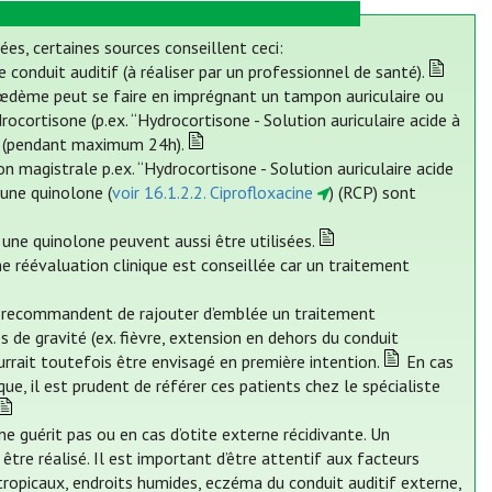
ées, certaines sources conseillent ceci:
e conduit auditif (à réaliser par un professionnel de santé).
l’œdème peut se faire en imprégnant un tampon auriculaire ou
ocortisone (p.ex. “Hydrocortisone - Solution auriculaire acide à
t (pendant maximum 24h).
n magistrale p.ex. “Hydrocortisone - Solution auriculaire acide
une quinolone (
voir 16.1.2.2. Ciprofloxacine
) (RCP) sont
une quinolone peuvent aussi être utilisées.
e réévaluation clinique est conseillée car un traitement
s recommandent de rajouter d’emblée un traitement
s de gravité (ex. fièvre, extension en dehors du conduit
ourrait toutefois être envisagé en première intention.
En cas
ue, il est prudent de référer ces patients chez le spécialiste
e guérit pas ou en cas d’otite externe récidivante. Un
tre réalisé. Il est important d’être attentif aux facteurs
tropicaux, endroits humides, eczéma du conduit auditif externe,