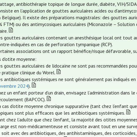
rattage, antibiothérapie topique de longue durée, diabète, VIH/SI
nsiste en l’application de gouttes auriculaires acides ou d’antimyc
 Belgique). Il existe des préparations magistrales: des gouttes auri
% FTM) ou des antimycosiques auriculaires (Miconazole – Solution 
aire.
es gouttes auriculaires contenant un anesthésique local ont tout 
ontre-indiquées en cas de perforation tympanique (RCP).
rtaines associations ont un rapport bénéfice/risque défavorable, su
s d’otite moyenne:
es gouttes auriculaires de lidocaïne ne sont pas recommandées pour
 pratique clinique du Worel.
s antibiotiques systémiques ne sont généralement pas indiqués en c
ovembre 2024
).
ez un enfant porteur d’un drain, envisagez l’administration dans le 
’écoulement (BAPCOC).
 cas d’otite moyenne chronique suppurative (tant chez l’enfant que
piques sont plus efficaces que les antibiotiques systémiques.
ant chez l’adulte que chez l’enfant, la majorité des otites moyenn
harge est non-médicamenteuse et consiste avant tout en une survei
 soit avec des antibiotiques, des antihistaminiques, des corticoïd