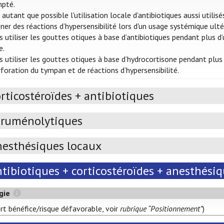
pté.
 autant que possible l'utilisation locale d’antibiotiques aussi utili
ner des réactions d’hypersensibilité lors d'un usage systémique ult
 utiliser les gouttes otiques à base d’antibiotiques pendant plus d
e.
 utiliser les gouttes otiques à base d’hydrocortisone pendant plus 
foration du tympan et de réactions d’hypersensibilité.
rticostéroïdes + antibiotiques
éruménolytiques
esthésiques locaux
tibiotiques + corticostéroïdes + anesthési
gie
ort bénéfice/risque défavorable, voir
rubrique “Positionnement”
)