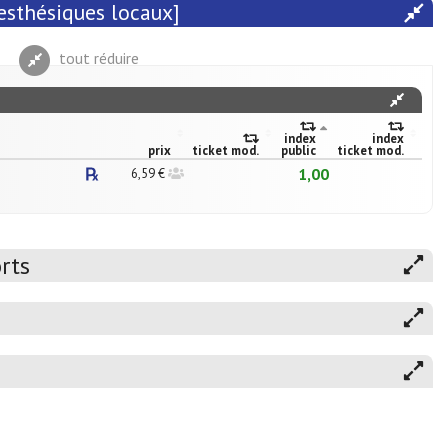
nesthésiques locaux]
tout réduire
index
index
prix
ticket mod.
public
ticket mod.
1,00
6,59 €
rts