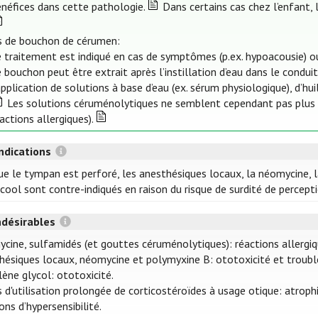
énéfices dans cette pathologie.
Dans certains cas chez l’enfant, 
s de bouchon de cérumen:
 traitement est indiqué en cas de symptômes (p.ex. hypoacousie) ou
 bouchon peut être extrait après l’instillation d’eau dans le condui
application de solutions à base d’eau (ex. sérum physiologique), d’h
Les solutions céruménolytiques ne semblent cependant pas plus ef
actions allergiques).
ndications
ue le tympan est perforé, les anesthésiques locaux, la néomycine, l
lcool sont contre-indiqués en raison du risque de surdité de perceptio
ndésirables
cine, sulfamidés (et gouttes céruménolytiques): réactions allergiq
hésiques locaux, néomycine et polymyxine B: ototoxicité et troubles
lène glycol: ototoxicité.
s d'utilisation prolongée de corticostéroïdes à usage otique: atroph
ons d’hypersensibilité.