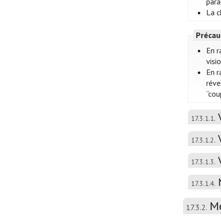
para
La c
Précau
En r
visi
En r
réve
“cou
17.3.1.1.
17.3.1.2.
17.3.1.3.
17.3.1.4.
Mé
17.3.2.