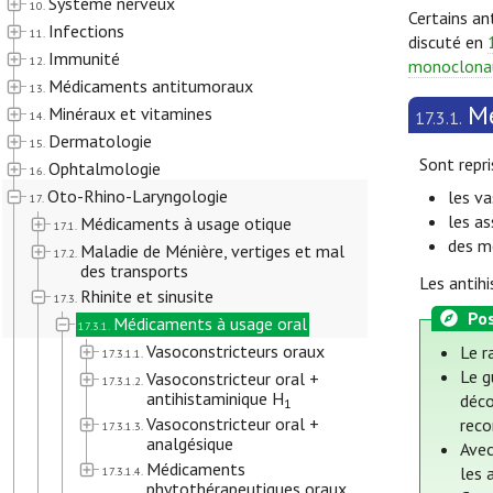
Système nerveux
10.
Certains an
Infections
11.
discuté en
Immunité
12.
monoclonaux
Médicaments antitumoraux
13.
Mé
Minéraux et vitamines
17.3.1.
14.
Dermatologie
15.
Sont repris
Ophtalmologie
16.
Oto-Rhino-Laryngologie
les va
17.
les as
Médicaments à usage otique
17.1.
des m
Maladie de Ménière, vertiges et mal
17.2.
des transports
Les antih
Rhinite et sinusite
17.3.
Pos
Médicaments à usage oral
17.3.1.
Vasoconstricteurs oraux
Le r
17.3.1.1.
Le g
Vasoconstricteur oral +
17.3.1.2.
antihistaminique H
déco
1
Vasoconstricteur oral +
reco
17.3.1.3.
analgésique
Avec
Médicaments
les 
17.3.1.4.
phytothérapeutiques oraux