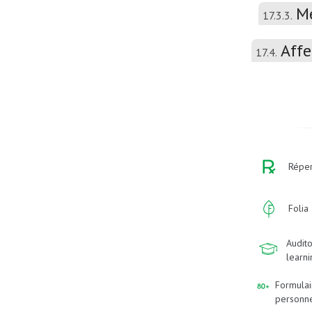
Mé
17.3.3.
Affe
17.4.
Réper
Folia
Audito
learn
Formulai
personn