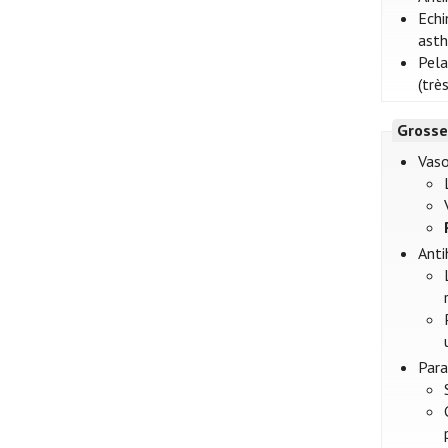
Echi
asth
Pela
(très
Grosse
Vaso
Anti
Par