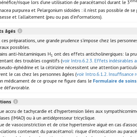
èm
bénéfice/risque lors d’une utilisation de paracétamol durant le 3
nacea purpurea et Pelargonium sidoides : il n'est pas possible de se
sesse et l’allaitement (peu ou pas d’informations).
ts âgés
 ces préparations, une grande prudence s’impose chez les personnes
raux possibles.
ains anti-histaminiques H
ont des effets anticholinergiques: la pru
1
entant des troubles cognitifs (
voir Intro.6.2.3. Effets indésirables 
seudo-éphédrine et la cétirizine nécessitent une attention particul
ent le cas chez les personnes âgées (
voir Intro.6.1.2. Insuffisance 
n médicament de ce groupe ne figure dans le
Formulaire de soin
ue défavorable.
ctions
ue accru de tachycardie et d'hypertension liées aux sympathicomim
ases (IMAO) ou à un antidépresseur tricyclique.
ue de vasoconstriction et de crise hypertensive aiguë en cas d’asso
ciations contenant du paracétamol: risque d’intoxication au paracé