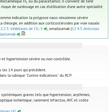
tihistaminique H
ou du paracétamol. Il convient de tenir
1
risque de surdosage en cas d’utilisation d’une autre spécialité
comme indication la polypose naso-sinusienne sévère
chirurgie, en addition aux corticostéroïdes par voie nasale:
2.2.3. Inhibiteurs de l’IL-5
), omalizumab (
12.4.3. Anticorps
zépelumab
).
e et hypertension sévère ou non contrôlée.
 les 14 jours qui précèdent.
ans la rubrique “Contre-indications” du RCP.
 systémiques graves tels que hypertension, arythmies,
 optique ischémique; rarement infarctus, AVC et colite
iniques H1
).