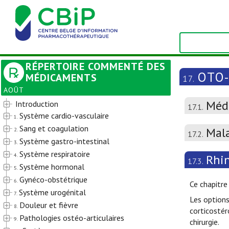
RÉPERTOIRE COMMENTÉ DES
OTO
MÉDICAMENTS
17.
AOÛT
Méd
Introduction
17.1.
Système cardio-vasculaire
1.
Sang et coagulation
Mala
2.
17.2.
Système gastro-intestinal
3.
Système respiratoire
4.
Rhin
17.3.
Système hormonal
5.
Gynéco-obstétrique
6.
Ce chapitre
Système urogénital
7.
Les options
Douleur et fièvre
8.
corticostér
Pathologies ostéo-articulaires
9.
chirurgie.