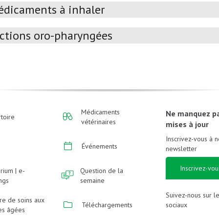
dicaments à inhaler
ctions oro-pharyngées
Médicaments
Ne manquez p
toire
vétérinaires
mises à jour
Inscrivez-vous à n
Événements
newsletter
Inscrivez-vou
rium | e-
Question de la
ings
semaine
Suivez-nous sur l
re de soins aux
sociaux
Téléchargements
es âgées