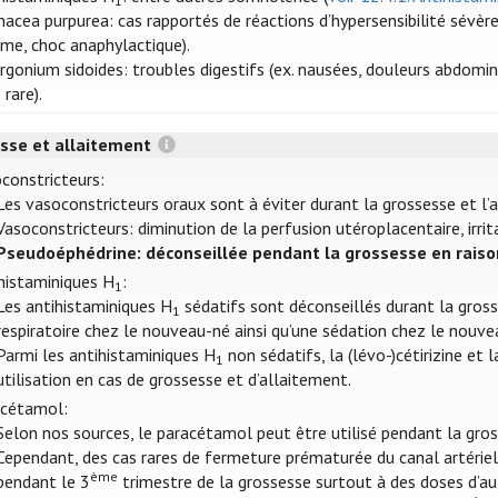
1
nacea purpurea: cas rapportés de réactions d’hypersensibilité sév
me, choc anaphylactique).
rgonium sidoides: troubles digestifs (ex. nausées, douleurs abdominale
 rare).
sse et allaitement
constricteurs:
Les vasoconstricteurs oraux sont à éviter durant la grossesse et l’
Vasoconstricteurs: diminution de la perfusion utéroplacentaire, irrit
Pseudoéphédrine: déconseillée pendant la grossesse en raison
histaminiques H
:
1
Les antihistaminiques H
sédatifs sont déconseillés durant la gross
1
respiratoire chez le nouveau-né ainsi qu’une sédation chez le nouve
Parmi les antihistaminiques H
non sédatifs, la (lévo-)cétirizine et
1
utilisation en cas de grossesse et d’allaitement.
acétamol:
Selon nos sources, le paracétamol peut être utilisé pendant la gros
Cependant, des cas rares de fermeture prématurée du canal artériel 
ème
pendant le 3
trimestre de la grossesse surtout à des doses d’au 