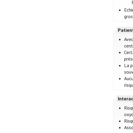
Echi
gros
Patien
Avec
cent
Cert
prés
La p
souv
Aucu
risq
Intera
Risq
oxyd
Risq
Asso