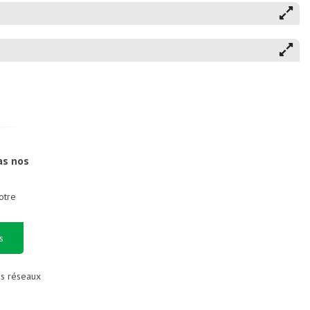
as nos
otre
s
es réseaux