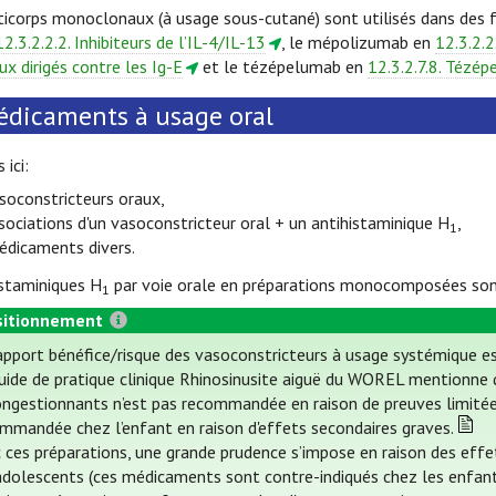
ticorps monoclonaux (à usage sous-cutané) sont utilisés dans des 
12.3.2.2.2. Inhibiteurs de l’IL-4/IL-13
, le mépolizumab en
12.3.2.2
 dirigés contre les Ig-E
et le tézépelumab en
12.3.2.7.8. Tézé
dicaments à usage oral
 ici:
soconstricteurs oraux,
sociations d'un vasoconstricteur oral + un antihistaminique H
,
1
édicaments divers.
istaminiques H
par voie orale en préparations monocomposées son
1
itionnement
apport bénéfice/risque des vasoconstricteurs à usage systémique es
uide de pratique clinique Rhinosinusite aiguë du WOREL mentionne qu
ngestionnants n’est pas recommandée en raison de preuves limitées 
mmandée chez l’enfant en raison d'effets secondaires graves.
 ces préparations, une grande prudence s’impose en raison des effe
adolescents (ces médicaments sont contre-indiqués chez les enfant