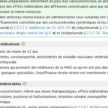
aines préparations renferment en plus d'un vasoconstricteur, un an
te des effets indésirables des différents constituants ainsi que du 
tenant la même molécule.
ains anticorps monoclonaux (en administration sous-cutanée) ont 
ffisamment contrôlée par des corticostéroïdes systémiques et/ou la 
lumab (
12.3.2.2.2. Inhibiteurs de l’IL-4/IL-13
), mépolizumab (
12.3.
clonaux dirigés contre les Ig-E
) et tézépelumab (
12.3.2.7.8. Té
-indications
nts de moins de 12 ans.
hmies, coronaropathie, antécédents de maladie vasculaire cérébral
rthyroïdie.
onnes qui prennent des inhibiteurs de la MAO ou qui en ont pris dans
 quelques spécialités, l’insuffisance rénale sévère est mentionnée d
 indésirables
constricteurs: même aux doses thérapeutiques, effets indésirables
ulsions, psychose et hallucinations, rétention urinaire, neuropathie
émique.
histaminiques H
: entre autres somnolence (
voir 12.4.1. Antihistam