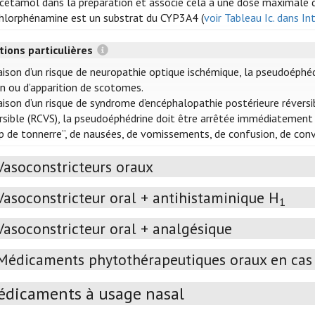
cétamol dans la préparation et associe cela à une dose maximale 
hlorphénamine est un substrat du CYP3A4 (
voir Tableau Ic. dans Int
tions particulières
aison d’un risque de neuropathie optique ischémique, la pseudoéphéd
on ou d’apparition de scotomes.
aison d’un risque de syndrome d’encéphalopathie postérieure révers
rsible (RCVS), la pseudoéphédrine doit être arrêtée immédiatemen
p de tonnerre”, de nausées, de vomissements, de confusion, de conv
Vasoconstricteurs oraux
Vasoconstricteur oral + antihistaminique H
1
Vasoconstricteur oral + analgésique
Médicaments phytothérapeutiques oraux en cas 
dicaments à usage nasal