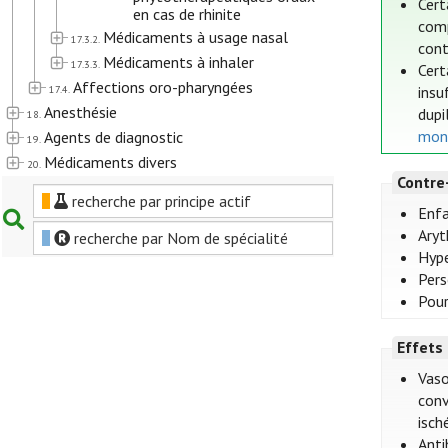
Cert
en cas de rhinite
comp
Médicaments à usage nasal
17.3.2.
con
Médicaments à inhaler
17.3.3.
Cert
Affections oro-pharyngées
17.4.
insu
Anesthésie
dupi
18.
mono
Agents de diagnostic
19.
Médicaments divers
20.
Contre
recherche par principe actif
Enfa
Aryt
recherche par Nom de spécialité
Hype
Pers
Pour
Effets
Vaso
conv
isch
Anti