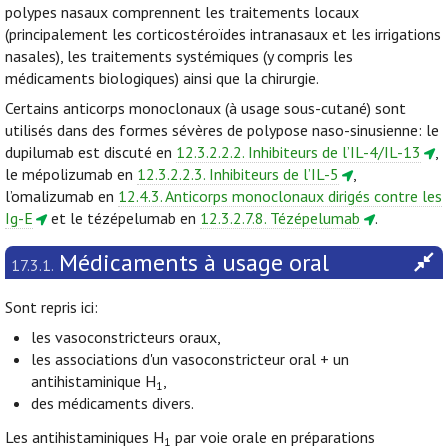
polypes nasaux comprennent les traitements locaux
(principalement les corticostéroïdes intranasaux et les irrigations
nasales), les traitements systémiques (y compris les
médicaments biologiques) ainsi que la chirurgie.
Certains anticorps monoclonaux (à usage sous-cutané) sont
utilisés dans des formes sévères de polypose naso-sinusienne: le
dupilumab est discuté en
12.3.2.2.2. Inhibiteurs de l’IL-4/IL-13
,
le mépolizumab en
12.3.2.2.3. Inhibiteurs de l’IL-5
,
l’omalizumab en
12.4.3. Anticorps monoclonaux dirigés contre les
Ig-E
et le tézépelumab en
12.3.2.7.8. Tézépelumab
.
Médicaments à usage oral
17.3.1.
Sont repris ici:
les vasoconstricteurs oraux,
les associations d'un vasoconstricteur oral + un
antihistaminique H
,
1
des médicaments divers.
Les antihistaminiques H
par voie orale en préparations
1