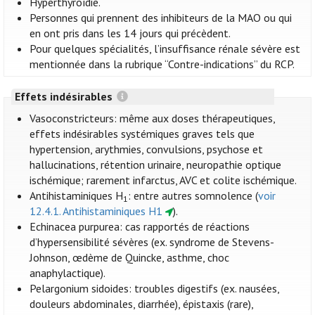
Hyperthyroïdie.
Personnes qui prennent des inhibiteurs de la MAO ou qui
en ont pris dans les 14 jours qui précèdent.
Pour quelques spécialités, l’insuffisance rénale sévère est
mentionnée dans la rubrique “Contre-indications” du RCP.
Effets indésirables
Vasoconstricteurs: même aux doses thérapeutiques,
effets indésirables systémiques graves tels que
hypertension, arythmies, convulsions, psychose et
hallucinations, rétention urinaire, neuropathie optique
ischémique; rarement infarctus, AVC et colite ischémique.
Antihistaminiques H
: entre autres somnolence (
voir
1
12.4.1. Antihistaminiques H1
).
Echinacea purpurea: cas rapportés de réactions
d’hypersensibilité sévères (ex. syndrome de Stevens-
Johnson, œdème de Quincke, asthme, choc
anaphylactique).
Pelargonium sidoides: troubles digestifs (ex. nausées,
douleurs abdominales, diarrhée), épistaxis (rare),