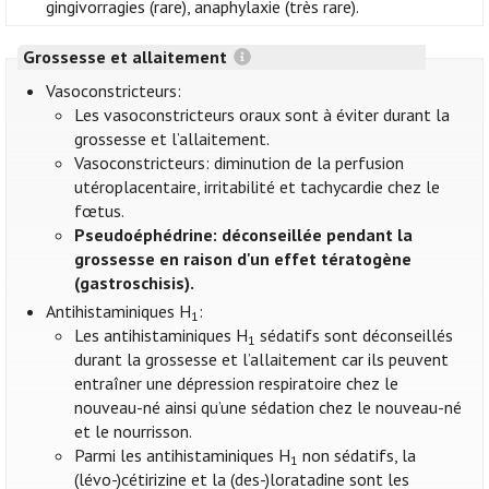
gingivorragies (rare), anaphylaxie (très rare).
Grossesse et allaitement
Vasoconstricteurs:
Les vasoconstricteurs oraux sont à éviter durant la
grossesse et l’allaitement.
Vasoconstricteurs: diminution de la perfusion
utéroplacentaire, irritabilité et tachycardie chez le
fœtus.
Pseudoéphédrine: déconseillée pendant la
grossesse en raison d'un effet tératogène
(gastroschisis).
Antihistaminiques H
:
1
Les antihistaminiques H
sédatifs sont déconseillés
1
durant la grossesse et l’allaitement car ils peuvent
entraîner une dépression respiratoire chez le
nouveau-né ainsi qu’une sédation chez le nouveau-né
et le nourrisson.
Parmi les antihistaminiques H
non sédatifs, la
1
(lévo-)cétirizine et la (des-)loratadine sont les