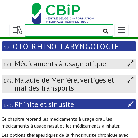
Afficher/m
la
Afficher/masquer
barre
la
OTO-RHINO-LARYNGOLOGIE
17.
de
table
navigation
des
Médicaments à usage otique
matières
17.1.
Maladie de Ménière, vertiges et
17.2.
mal des transports
Rhinite et sinusite
17.3.
Ce chapitre reprend les médicaments à usage oral, les
médicaments à usage nasal et les médicaments à inhaler.
Les options thérapeutiques de la rhinosinusite chronique avec