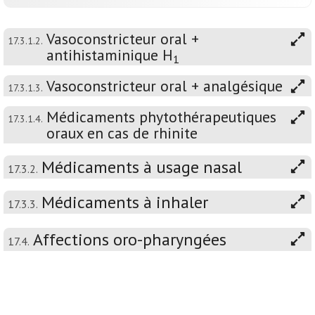
Vasoconstricteur oral +
17.3.1.2.
antihistaminique H
1
Vasoconstricteur oral + analgésique
17.3.1.3.
Médicaments phytothérapeutiques
17.3.1.4.
oraux en cas de rhinite
Médicaments à usage nasal
17.3.2.
Médicaments à inhaler
17.3.3.
Affections oro-pharyngées
17.4.