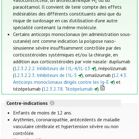
vasoconstricteur, un antihistaminique H
ou du
1
paracétamol. Il convient de tenir compte des effets
indésirables des différents constituants ainsi que du
risque de surdosage en cas d’utilisation d’une autre
spécialité contenant la même molécule.
Certains anticorps monoclonaux (en administration sous-
cutanée) ont comme indication la polypose naso-
sinusienne sévère insuffisamment contrôlée par des
corticostéroïdes systémiques et/ou la chirurgie, en
addition aux corticostéroïdes par voie nasale: dupilumab
(
12.3.2.2.2. Inhibiteurs de l’IL-4/IL-13
), mépolizumab
(
12.3.2.2.3. Inhibiteurs de l’IL-5
), omalizumab (
12.4.3.
Anticorps monoclonaux dirigés contre les Ig-E
) et
tézépelumab (
12.3.2.7.8. Tézépelumab
).
Contre-indications
Enfants de moins de 12 ans.
Arythmies, coronaropathie, antécédents de maladie
vasculaire cérébrale et hypertension sévère ou non
contrôlée.