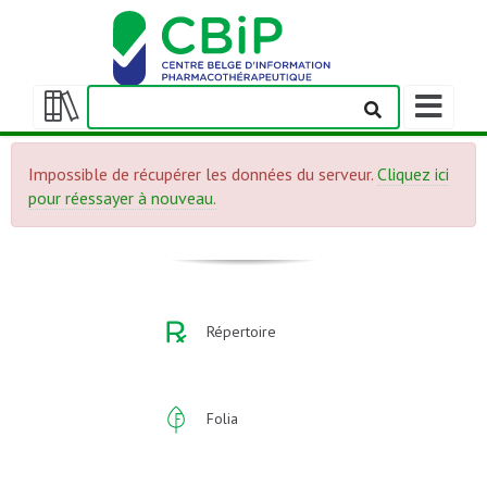
Afficher/m
la
Afficher/masquer
barre
la
de
Impossible de récupérer les données du serveur.
Cliquez ici
table
navigation
pour réessayer à nouveau.
des
matières
Répertoire
Folia